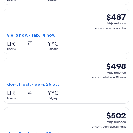
horas
Seleccionar vuelo de WestJet, con salida el vie, 6 nov. desde
$487
$487
Viaje
Viaje redondo
redondo,
encontrado hace 2 días
encontrado
vie, 6 nov. - sáb, 14 nov.
hace
LIR
YYC
2
Liberia
Calgary
días
Seleccionar vuelo de WestJet, con salida el dom, 11 oct. des
$498
$498
Viaje
Viaje redondo
redondo,
encontrado hace 21 horas
encontrado
dom, 11 oct. - dom, 25 oct.
hace
LIR
YYC
21
Liberia
Calgary
horas
Seleccionar vuelo de WestJet, con salida el dom, 11 oct. des
$502
$502
Viaje
Viaje redondo
redondo,
encontrado hace 21 horas
encontrado