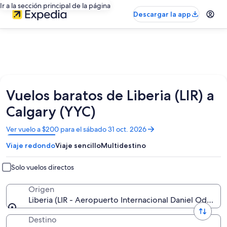
Ir a la sección principal de la página
Descargar la app
Vuelos baratos de Liberia (LIR) a
Calgary (YYC)
Se
Ver vuelo a $200 para el sábado 31 oct. 2026
abrirá
Viaje redondo
Viaje sencillo
Multidestino
en
una
nueva
Solo vuelos directos
ventana
Origen
Liberia (LIR - Aeropuerto Internacional Daniel Oduber)
Destino