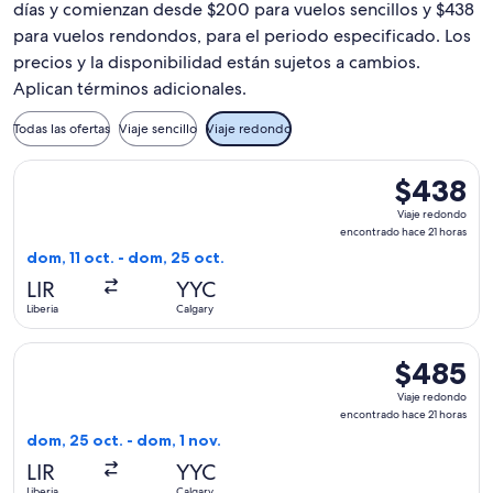
días y comienzan desde $200 para vuelos sencillos y $438
para vuelos rendondos, para el periodo especificado. Los
precios y la disponibilidad están sujetos a cambios.
Aplican términos adicionales.
Todas las ofertas
Viaje sencillo
Viaje redondo
Seleccionar vuelo de WestJet, con salida el dom, 11 oct. des
$438
$438
Viaje
Viaje redondo
redondo,
encontrado hace 21 horas
encontrado
dom, 11 oct. - dom, 25 oct.
hace
LIR
YYC
21
Liberia
Calgary
horas
Seleccionar vuelo de WestJet, con salida el dom, 25 oct. des
$485
$485
Viaje
Viaje redondo
redondo,
encontrado hace 21 horas
encontrado
dom, 25 oct. - dom, 1 nov.
hace
LIR
YYC
21
Liberia
Calgary