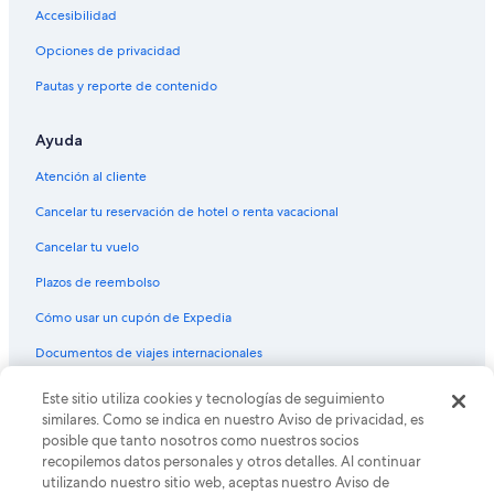
Accesibilidad
Opciones de privacidad
Pautas y reporte de contenido
Ayuda
Atención al cliente
Cancelar tu reservación de hotel o renta vacacional
Cancelar tu vuelo
Plazos de reembolso
Cómo usar un cupón de Expedia
Documentos de viajes internacionales
Este sitio utiliza cookies y tecnologías de seguimiento
© 2026 Expedia, Inc., una empresa de Expedia Group. Todos los
derechos reservados. Expedia y el logo de Expedia son marcas
similares. Como se indica en nuestro Aviso de privacidad, es
registradas o marcas comerciales de Expedia, Inc. CST# 2029030-50.
posible que tanto nosotros como nuestros socios
recopilemos datos personales y otros detalles. Al continuar
utilizando nuestro sitio web, aceptas nuestro Aviso de