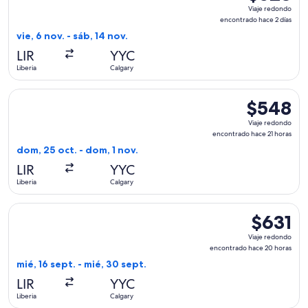
Viaje
Viaje redondo
redondo,
encontrado hace 2 días
encontrado
vie, 6 nov. - sáb, 14 nov.
hace
LIR
YYC
2
Liberia
Calgary
días
Seleccionar vuelo de American Airlines, con salida el dom, 2
$548
$548
Viaje
Viaje redondo
redondo,
encontrado hace 21 horas
encontrado
dom, 25 oct. - dom, 1 nov.
hace
LIR
YYC
21
Liberia
Calgary
horas
Seleccionar vuelo de United, con salida el mié, 16 sept. des
$631
$631
Viaje
Viaje redondo
redondo,
encontrado hace 20 horas
encontrad
mié, 16 sept. - mié, 30 sept.
hace
LIR
YYC
20
Liberia
Calgary
horas