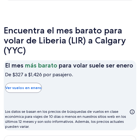
Encuentra el mes barato para
volar de Liberia (LIR) a Calgary
(YYC)
El
El mes
más barato
para volar suele ser enero
m
De $327 a $1,426 por pasajero.
m
ba
Ver vuelos en enero
pa
vo
su
Los datos se basan en los precios de búsquedas de vuelos en clase
se
económica para viajes de 10 días o menos en nuestros sitios web en los
últimos 12 meses y son solo informativos. Además, los precios actuales
en
pueden variar.