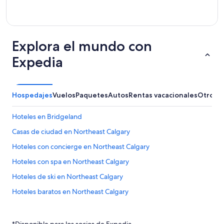
Explora el mundo con
Expedia
Hospedajes
Vuelos
Paquetes
Autos
Rentas vacacionales
Otros
Hoteles en Bridgeland
Casas de ciudad en Northeast Calgary
Hoteles con concierge en Northeast Calgary
Hoteles con spa en Northeast Calgary
Hoteles de ski en Northeast Calgary
Hoteles baratos en Northeast Calgary
Hoteles en Sage Hill
Hoteles en Northwest Calgary