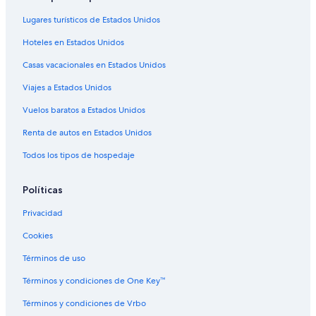
Hoteles que aceptan mascotas en Calgary
Lugares turísticos de Estados Unidos
Hoteles en Calgary
Hoteles en Estados Unidos
Moteles en Calgary
Casas vacacionales en Estados Unidos
Residencias en Calgary
Viajes a Estados Unidos
Hoteles en Capitol Hill
Vuelos baratos a Estados Unidos
Hoteles en Balzac
Renta de autos en Estados Unidos
Todos los tipos de hospedaje
Políticas
Privacidad
Cookies
Términos de uso
Términos y condiciones de One Key™
Términos y condiciones de Vrbo