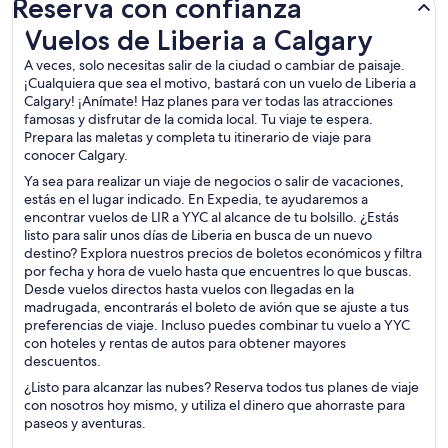
Reserva con confianza
Vuelos de Liberia a Calgary
Vuelos de Liberia a Calgary
A veces, solo necesitas salir de la ciudad o cambiar de paisaje.
¡Cualquiera que sea el motivo, bastará con un vuelo de Liberia a
Calgary! ¡Anímate! Haz planes para ver todas las atracciones
famosas y disfrutar de la comida local. Tu viaje te espera.
Prepara las maletas y completa tu itinerario de viaje para
conocer Calgary.
Ya sea para realizar un viaje de negocios o salir de vacaciones,
estás en el lugar indicado. En Expedia, te ayudaremos a
encontrar vuelos de LIR a YYC al alcance de tu bolsillo. ¿Estás
listo para salir unos días de Liberia en busca de un nuevo
destino? Explora nuestros precios de boletos económicos y filtra
por fecha y hora de vuelo hasta que encuentres lo que buscas.
Desde vuelos directos hasta vuelos con llegadas en la
madrugada, encontrarás el boleto de avión que se ajuste a tus
preferencias de viaje. Incluso puedes combinar tu vuelo a YYC
con hoteles y rentas de autos para obtener mayores
descuentos.
¿Listo para alcanzar las nubes? Reserva todos tus planes de viaje
con nosotros hoy mismo, y utiliza el dinero que ahorraste para
paseos y aventuras.