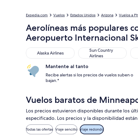
Expedia.com
Vuelos
Estados Unidos
Arizona
Vuelos a P
Aerolíneas más populares co
Aeropuerto Internacional S
Alaska Airlines
Sun Country Airlines
Fro
Sun Country
Alaska Airlines
Airlines
Mantente al tanto
Recibe alertas si los precios de vuelos suben o
bajan.*
Vuelos baratos de Minneapo
Los precios estuvieron disponibles durante los úl
especificado. Los precios y la disponibilidad está
Todas las ofertas
Viaje sencillo
Viaje redondo