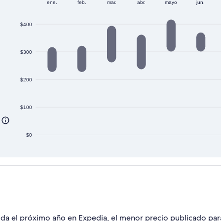
ene.
feb.
mar.
abr.
mayo
jun.
$400
$300
$200
$100
$0
salida el próximo año en Expedia, el menor precio publicado pa