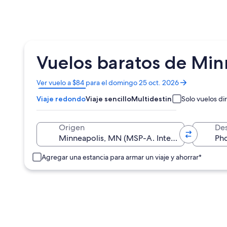
Vuelos baratos de Min
Se
Ver vuelo a $84 para el domingo 25 oct. 2026
abrirá
Viaje redondo
Viaje sencillo
Multidestino
Solo vuelos di
en
una
nueva
Origen
Des
ventana
Agregar una estancia para armar un viaje y ahorrar*