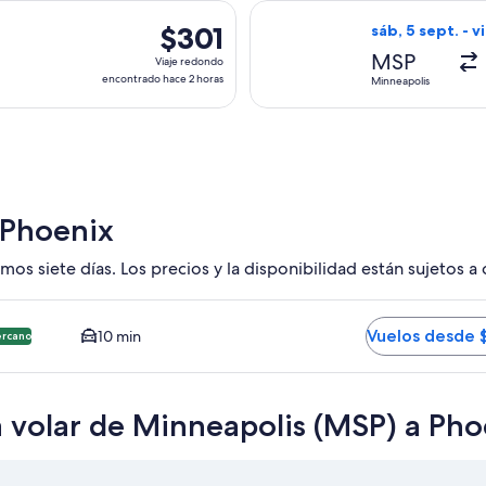
hace
nes, con salida el lun, 2 nov. desde Minneapolis hacia Phoenix
Seleccionar vuel
3
$301
$301
sáb, 5 sept. - vi
horas
Viaje
MSP
Viaje redondo
redondo,
encontrado hace 2 horas
Minneapolis
encontrado
hace
2
horas
 Phoenix
mos siete días. Los precios y la disponibilidad están sujetos a
HX. Opción más barata y cercana disponible. El tiempo promed
Vuelos desde 
10 min
ercano
a volar de Minneapolis (MSP) a Pho