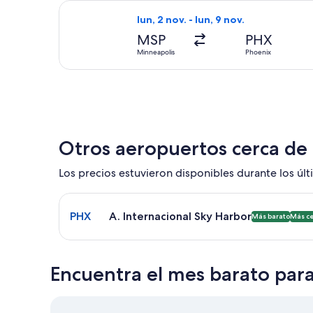
Seleccionar vuelo de Southwest Airli
lun, 2 nov. - lun, 9 nov.
MSP
PHX
Minneapolis
Phoenix
Otros aeropuertos cerca de
Los precios estuvieron disponibles durante los últi
Seleccionar vuelo a A. Internacional Sky Harbor P
PHX
A. Internacional Sky Harbor
Más barato
Más c
Encuentra el mes barato par