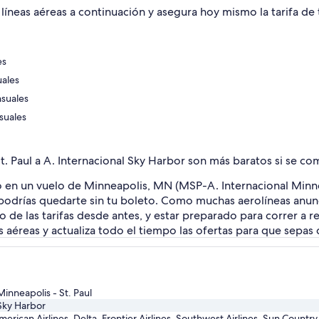
s líneas aéreas a continuación y asegura hoy mismo la tarifa de
es
uales
nsuales
suales
St. Paul a A. Internacional Sky Harbor son más baratos si se c
o en un vuelo de Minneapolis, MN (MSP-A. Internacional Minnea
 podrías quedarte sin tu boleto. Como muchas aerolíneas anun
o de las tarifas desde antes, y estar preparado para correr a 
aéreas y actualiza todo el tiempo las ofertas para que sepas q
Minneapolis - St. Paul
 Sky Harbor
American Airlines, Delta, Frontier Airlines, Southwest Airlines, Sun Country