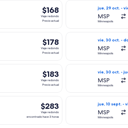
s, con salida el jue, 22 oct. desde Minneapolis hacia Phoenix, c
Seleccionar vuel
$168
$168
jue, 29 oct. - vi
Viaje
MSP
Viaje redondo
redondo,
Precio actual
Minneapolis
Precio
actual
s, con salida el jue, 22 oct. desde Minneapolis hacia Phoenix, 
Seleccionar vuel
$178
$178
vie, 30 oct. - d
Viaje
MSP
Viaje redondo
redondo,
Precio actual
Minneapolis
Precio
actual
s, con salida el dom, 25 oct. desde Minneapolis hacia Phoenix, 
Seleccionar vuel
$183
$183
vie, 30 oct. - ju
Viaje
MSP
Viaje redondo
redondo,
Precio actual
Minneapolis
Precio
actual
a el sáb, 5 sept. desde Minneapolis hacia Phoenix, con regreso
Seleccionar vuel
$283
$283
jue, 10 sept. - v
Viaje
MSP
Viaje redondo
redondo,
encontrado hace 3 horas
Minneapolis
encontrado