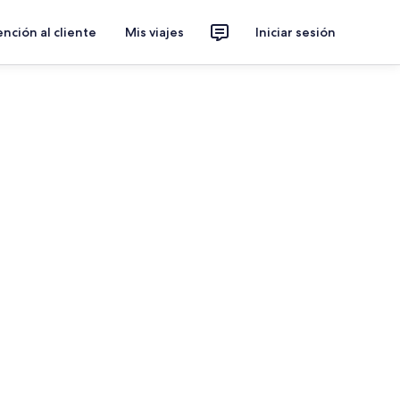
nción al cliente
Mis viajes
Iniciar sesión