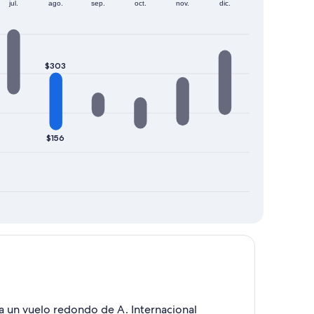
jul.
ago.
sep.
oct.
nov.
dic.
$303
$156
ra un vuelo redondo de A. Internacional