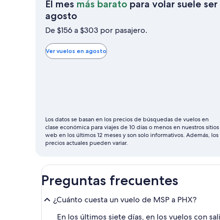
El mes
más barato
para volar suele ser
El
agosto
mes
De $156 a $303 por pasajero.
más
barato
Ver vuelos en agosto
para
volar
suele
ser
agosto
Los datos se basan en los precios de búsquedas de vuelos en
clase económica para viajes de 10 días o menos en nuestros sitios
web en los últimos 12 meses y son solo informativos. Además, los
precios actuales pueden variar.
Preguntas frecuentes
¿Cuánto cuesta un vuelo de MSP a PHX?
En los últimos siete días, en los vuelos con 