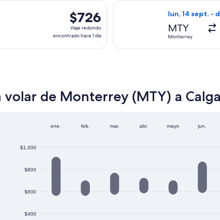
hace
lida el lun, 14 sept. desde Monterrey hacia Calgary, con regre
Seleccionar vuel
2
$726
$726
lun, 14 sept. -
días
Viaje
MTY
Viaje redondo
redondo,
encontrado hace 1 día
Monterrey
encontrado
hace
1
día
a volar de Monterrey (MTY) a Calga
ene.
feb.
mar.
abr.
mayo
jun.
$1,000
$800
$600
$400