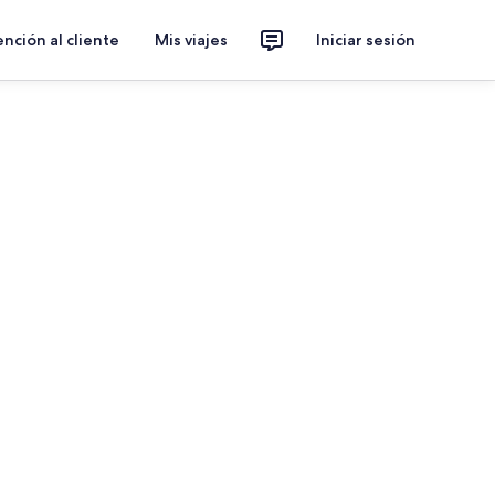
nción al cliente
Mis viajes
Iniciar sesión