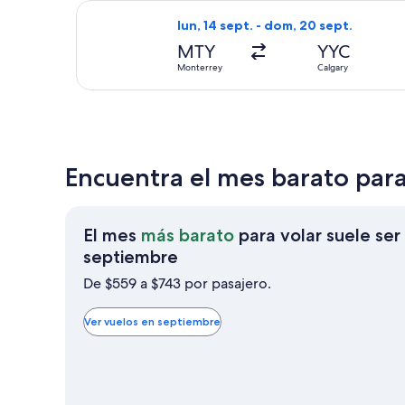
Seleccionar vuelo de WestJet, con sa
lun, 14 sept. - dom, 20 sept.
MTY
YYC
Monterrey
Calgary
Encuentra el mes barato par
El mes
más barato
para volar suele ser
El
septiembre
mes
De $559 a $743 por pasajero.
más
barato
Ver vuelos en septiembre
para
volar
suele