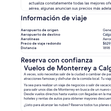
actualiza constatemente todas las mejores ofe
aérea, algunas anuncian sus precios más adela
Información de viaje
Aeropuerto de origen
Gener
Aeropuerto de destino
Calga
Aerolíneas
Aerom
Precio de viaje redondo
$629
Distancia
1898
Reserva con confianza
Vuelos de Monterrey a Calgary
Vuelos de Monterrey a Cal
A veces, solo necesitas salir de la ciudad o cambiar de p
atracciones famosas y disfrutar de la comida local. Tu via
Ya sea para realizar un viaje de negocios o salir de vacac
para salir unos días de Monterrey en busca de un nuevo 
Desde vuelos directos hasta vuelos con llegadas en la ma
hoteles y rentas de autos para obtener mayores descuen
¿Listo para alcanzar las nubes? Reserva todos tus planes 