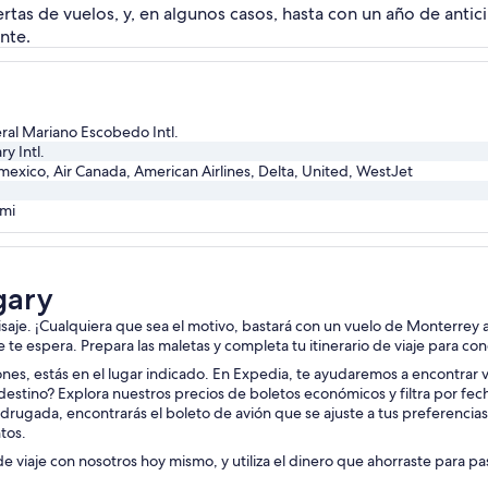
rtas de vuelos, y, en algunos casos, hasta con un año de ant
nte.
al Mariano Escobedo Intl.
ry Intl.
exico, Air Canada, American Airlines, Delta, United, WestJet
mi
gary
aisaje. ¡Cualquiera que sea el motivo, bastará con un vuelo de Monterrey 
je te espera. Prepara las maletas y completa tu itinerario de viaje para co
iones, estás en el lugar indicado. En Expedia, te ayudaremos a encontrar v
destino? Explora nuestros precios de boletos económicos y filtra por fec
drugada, encontrarás el boleto de avión que se ajuste a tus preferencia
tos.
de viaje con nosotros hoy mismo, y utiliza el dinero que ahorraste para p