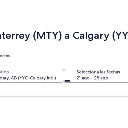
terrey (MTY) a Calgary (Y
rectos
tino
Selecciona las fechas
21 ago - 28 ago