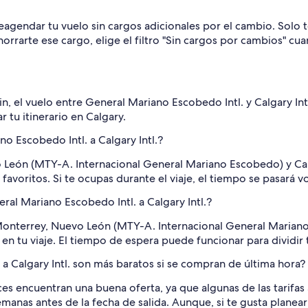
agendar tu vuelo sin cargos adicionales por el cambio. Solo t
ahorrarte ese cargo, elige el filtro "Sin cargos por cambios" 
, el vuelo entre General Mariano Escobedo Intl. y Calgary In
 tu itinerario en Calgary.
no Escobedo Intl. a Calgary Intl.?
o León (MTY-A. Internacional General Mariano Escobedo) y Calg
favoritos. Si te ocupas durante el viaje, el tiempo se pasará v
ral Mariano Escobedo Intl. a Calgary Intl.?
onterrey, Nuevo León (MTY-A. Internacional General Mariano E
n tu viaje. El tiempo de espera puede funcionar para dividir t
a Calgary Intl. son más baratos si se compran de última hora?
ces encuentran una buena oferta, ya que algunas de las tarifa
 semanas antes de la fecha de salida. Aunque, si te gusta pla