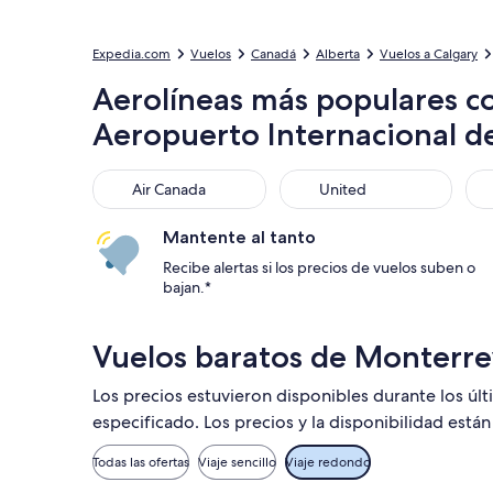
Expedia.com
Vuelos
Canadá
Alberta
Vuelos a Calgary
Aerolíneas más populares c
Aeropuerto Internacional d
Air Canada
United
Ame
Air Canada
United
Mantente al tanto
Recibe alertas si los precios de vuelos suben o
bajan.*
Vuelos baratos de Monterre
Los precios estuvieron disponibles durante los úl
especificado. Los precios y la disponibilidad está
Todas las ofertas
Viaje sencillo
Viaje redondo