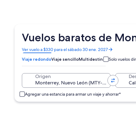
Vuelos baratos de Mon
Se
Ver vuelo a $330 para el sábado 30 ene. 2027
abrirá
Viaje redondo
Viaje sencillo
Multidestino
Solo vuelos di
en
una
nueva
Origen
Des
ventana
Agregar una estancia para armar un viaje y ahorrar*