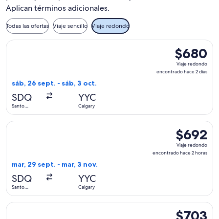
Aplican términos adicionales.
Todas las ofertas
Viaje sencillo
Viaje redondo
Seleccionar vuelo de United, con salida el sáb, 26 sept. des
$680
$680
Viaje
Viaje redondo
redondo,
encontrado hace 2 días
encontrado
sáb, 26 sept. - sáb, 3 oct.
hace
SDQ
YYC
2
Santo
Calgary
días
Domingo
Seleccionar vuelo de United, con salida el mar, 29 sept. de
$692
$692
Viaje
Viaje redondo
redondo,
encontrado hace 2 horas
encontrado
mar, 29 sept. - mar, 3 nov.
hace
SDQ
YYC
2
Santo
Calgary
horas
Domingo
Seleccionar vuelo de United, con salida el mar, 29 sept. de
$703
$703