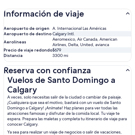
Información de viaje
Aeropuerto de origen
A. Internacional Las Américas
Aeropuerto de destino
Calgary Intl.
Aeromexico, Air Canada, American
Aerolíneas
Airlines, Delta, United, avianca
Precio de viaje redondo
$679
Distancia
3300
mi
Reserva con confianza
Vuelos de Santo Domingo a Calgary
Vuelos de Santo Domingo a
Calgary
A veces, solo necesitas salir de la ciudad o cambiar de paisaje.
¡Cualquiera que sea el motivo, bastará con un vuelo de Santo
Domingo a Calgary! ¡Anímate! Haz planes para ver todas las
atracciones famosas y disfrutar de la comida local. Tu viaje te
espera. Prepara las maletas y completa tu itinerario de viaje para
conocer Calgary.
Ya sea para realizar un viaje de negocios o salir de vacaciones,