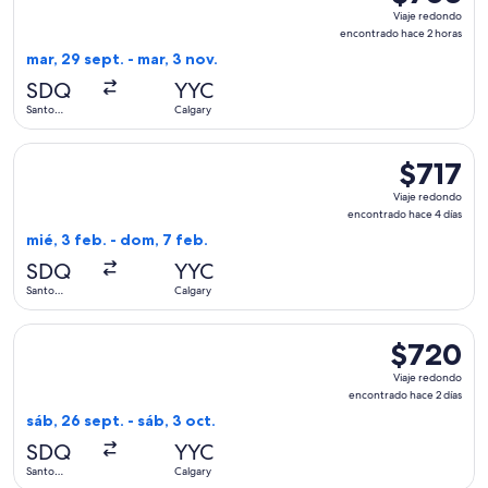
Viaje
Viaje redondo
redondo,
encontrado hace 2 horas
encontrado
mar, 29 sept. - mar, 3 nov.
hace
SDQ
YYC
2
Santo
Calgary
horas
Domingo
Seleccionar vuelo de United, con salida el mié, 3 feb. desd
$717
$717
Viaje
Viaje redondo
redondo,
encontrado hace 4 días
encontrad
mié, 3 feb. - dom, 7 feb.
hace
SDQ
YYC
4
Santo
Calgary
días
Domingo
Seleccionar vuelo de United, con salida el sáb, 26 sept. des
$720
$720
Viaje
Viaje redondo
redondo,
encontrado hace 2 días
encontrado
sáb, 26 sept. - sáb, 3 oct.
hace
SDQ
YYC
2
Santo
Calgary
días
Domingo