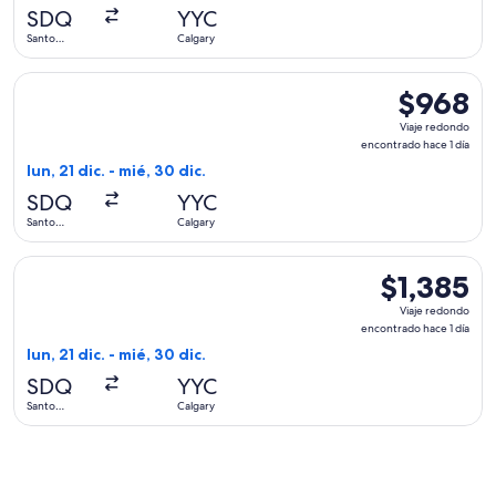
hace
SDQ
YYC
2
Santo
Calgary
horas
Domingo
Seleccionar vuelo de Air Canada, con salida el lun, 21 dic. 
$968
$968
Viaje
Viaje redondo
redondo,
encontrado hace 1 día
encontrado
lun, 21 dic. - mié, 30 dic.
hace
SDQ
YYC
1
Santo
Calgary
día
Domingo
Seleccionar vuelo de Delta, con salida el lun, 21 dic. desde 
$1,385
$1,385
Viaje
Viaje redondo
redondo,
encontrado hace 1 día
encontrado
lun, 21 dic. - mié, 30 dic.
hace
SDQ
YYC
1
Santo
Calgary
día
Domingo