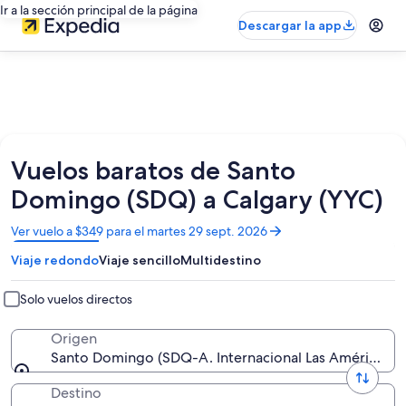
Ir a la sección principal de la página
Descargar la app
Vuelos baratos de Santo
Domingo (SDQ) a Calgary (YYC)
Se
Ver vuelo a $349 para el martes 29 sept. 2026
abrirá
Viaje redondo
Viaje sencillo
Multidestino
en
una
nueva
Solo vuelos directos
ventana
Origen
Santo Domingo (SDQ-A. Internacional Las Américas)
Destino