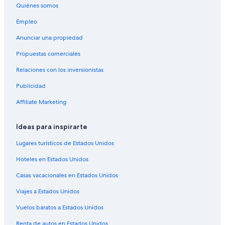
Quiénes somos
Hoteles que aceptan mascotas en Calgary
Hoteles en Calgary
Empleo
Moteles en Calgary
Anunciar una propiedad
Residencias en Calgary
Propuestas comerciales
Casas de ciudad en Northeast Calgary
Relaciones con los inversionistas
Hoteles con concierge en Northeast Calgary
Publicidad
Hoteles con spa en Northeast Calgary
Affiliate Marketing
Hoteles de ski en Northeast Calgary
Ideas para inspirarte
Hoteles baratos en Northeast Calgary
Hoteles en Banff Trail
Lugares turísticos de Estados Unidos
Hoteles en Capitol Hill
Hoteles en Estados Unidos
Hoteles en Balzac
Casas vacacionales en Estados Unidos
Hoteles en Panorama Hills
Viajes a Estados Unidos
Apartamentos en Estación de tren ligero Bridgeland/ Memorial
Vuelos baratos a Estados Unidos
Hoteles en Bridgeland
Renta de autos en Estados Unidos