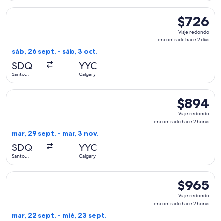
Seleccionar vuelo de United, con salida el sáb, 26 sept. des
$726
$726
Viaje
Viaje redondo
redondo,
encontrado hace 2 días
encontrado
sáb, 26 sept. - sáb, 3 oct.
hace
SDQ
YYC
2
Santo
Calgary
días
Domingo
Seleccionar vuelo de American Airlines, con salida el mar, 
$894
$894
Viaje
Viaje redondo
redondo,
encontrado hace 2 horas
encontrado
mar, 29 sept. - mar, 3 nov.
hace
SDQ
YYC
2
Santo
Calgary
horas
Domingo
Seleccionar vuelo de Aeromexico, con salida el mar, 22 sept
$965
$965
Viaje
Viaje redondo
redondo,
encontrado hace 2 horas
encontrado
mar, 22 sept. - mié, 23 sept.