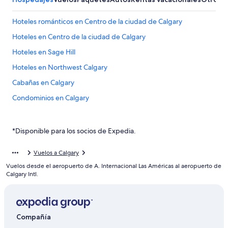
Hoteles románticos en Centro de la ciudad de Calgary
Hoteles en Centro de la ciudad de Calgary
Hoteles en Sage Hill
Hoteles en Northwest Calgary
Cabañas en Calgary
Condominios en Calgary
Apartamentos en Calgary
Apart-Hoteles en Calgary
*Disponible para los socios de Expedia.
Hoteles con spa en Calgary
Vuelos a Calgary
Hoteles de lujo en Calgary
Vuelos desde el aeropuerto de A. Internacional Las Américas al aeropuerto de
Hoteles baratos en Calgary
Calgary Intl.
Hoteles con desayuno incluido en Calgary
Hoteles con parque acuático en Calgary
Compañía
Hoteles con traslado del/al aeropuerto en Calgary