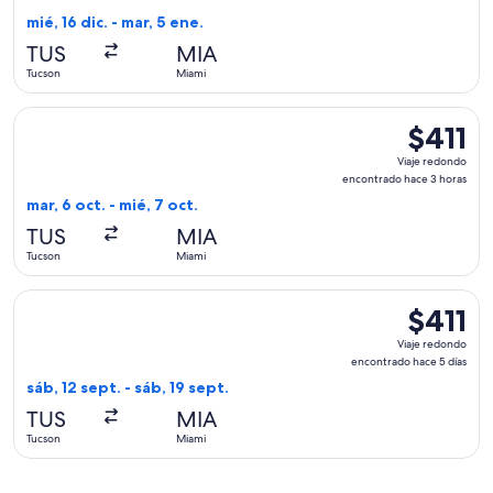
encontrado
mié, 16 dic. - mar, 5 ene.
hace
TUS
MIA
7
Tucson
Miami
horas
Seleccionar vuelo de American Airlines, con salida el mar, 6
$411
$411
Viaje
Viaje redondo
redondo,
encontrado hace 3 horas
encontrad
mar, 6 oct. - mié, 7 oct.
hace
TUS
MIA
3
Tucson
Miami
horas
Seleccionar vuelo de United, con salida el sáb, 12 sept. desd
$411
$411
Viaje
Viaje redondo
redondo,
encontrado hace 5 días
encontrad
sáb, 12 sept. - sáb, 19 sept.
hace
TUS
MIA
5
Tucson
Miami
días