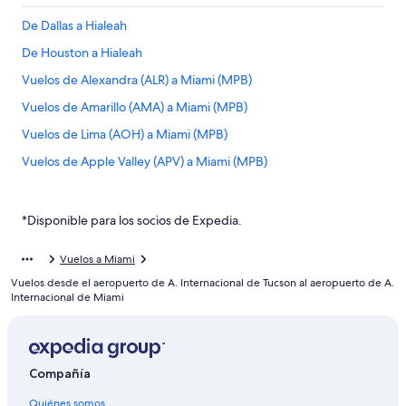
De Dallas a Hialeah
De Houston a Hialeah
Vuelos de Alexandra (ALR) a Miami (MPB)
Vuelos de Amarillo (AMA) a Miami (MPB)
Vuelos de Lima (AOH) a Miami (MPB)
Vuelos de Apple Valley (APV) a Miami (MPB)
Vuelos de Atlanta (ATL) a Miami (MPB)
Vuelos de Barranquilla (BAQ) a Miami (MPB)
*Disponible para los socios de Expedia.
Vuelos de Nashville (BNA) a Miami (MPB)
Vuelos a Miami
Vuelos de Aeropuerto Internacional de Bogotá-El Dorado
Vuelos desde el aeropuerto de A. Internacional de Tucson al aeropuerto de A.
(BOG) a Miami (MPB)
Internacional de Miami
Vuelos de Boston (BOS) a Miami (MPB)
Vuelos de Bartow (BOW) a Miami (MPB)
Vuelos de Brownsville (BRO) a Miami (MPB)
Compañía
Vuelos de Bowling Green (BWG) a Miami (MPB)
Quiénes somos