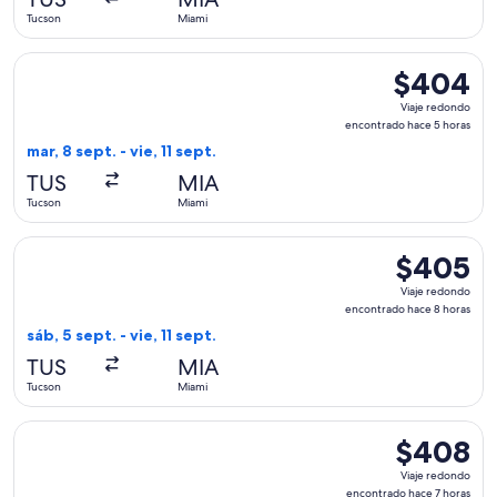
5
Tucson
Miami
días
Seleccionar vuelo de American Airlines, con salida el mar, 8
$404
$404
Viaje
Viaje redondo
redondo,
encontrado hace 5 horas
encontrado
mar, 8 sept. - vie, 11 sept.
hace
TUS
MIA
5
Tucson
Miami
horas
Seleccionar vuelo de American Airlines, con salida el sáb, 5
$405
$405
Viaje
Viaje redondo
redondo,
encontrado hace 8 horas
encontrado
sáb, 5 sept. - vie, 11 sept.
hace
TUS
MIA
8
Tucson
Miami
horas
Seleccionar vuelo de Southwest Airlines, con salida el mié, 
$408
$408
Viaje
Viaje redondo
redondo,
encontrado hace 7 horas