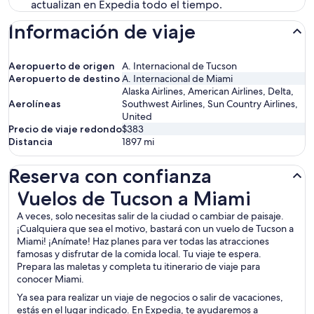
actualizan en Expedia todo el tiempo.
Información de viaje
Aeropuerto de origen
A. Internacional de Tucson
Aeropuerto de destino
A. Internacional de Miami
Alaska Airlines, American Airlines, Delta,
Aerolíneas
Southwest Airlines, Sun Country Airlines,
United
Precio de viaje redondo
$383
Distancia
1897
mi
Reserva con confianza
Vuelos de Tucson a Miami
Vuelos de Tucson a Miami
A veces, solo necesitas salir de la ciudad o cambiar de paisaje.
¡Cualquiera que sea el motivo, bastará con un vuelo de Tucson a
Miami! ¡Anímate! Haz planes para ver todas las atracciones
famosas y disfrutar de la comida local. Tu viaje te espera.
Prepara las maletas y completa tu itinerario de viaje para
conocer Miami.
Ya sea para realizar un viaje de negocios o salir de vacaciones,
estás en el lugar indicado. En Expedia, te ayudaremos a