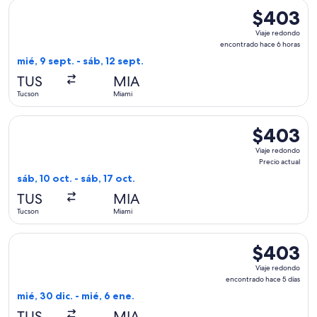
Seleccionar vuelo de United, con salida el mié, 9 sept. desd
$403
$403
Viaje
Viaje redondo
redondo,
encontrado hace 6 horas
encontrado
mié, 9 sept. - sáb, 12 sept.
hace
TUS
MIA
6
Tucson
Miami
horas
Seleccionar vuelo de American Airlines, con salida el sáb, 10
$403
$403
Viaje
Viaje redondo
redondo,
Precio actual
Precio
sáb, 10 oct. - sáb, 17 oct.
actual
TUS
MIA
Tucson
Miami
Seleccionar vuelo de Sun Country Airlines, con salida el mié
$403
$403
Viaje
Viaje redondo
redondo,
encontrado hace 5 días
encontrado
mié, 30 dic. - mié, 6 ene.
hace
TUS
MIA