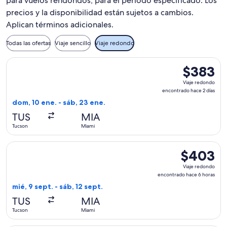
para vuelos rendondos, para el periodo especificado. Los
precios y la disponibilidad están sujetos a cambios.
Aplican términos adicionales.
Todas las ofertas
Viaje sencillo
Viaje redondo
Seleccionar vuelo de Sun Country Airlines, con salida el do
$383
$383
Viaje
Viaje redondo
redondo,
encontrado hace 2 días
encontrado
dom, 10 ene. - sáb, 23 ene.
hace
TUS
MIA
2
Tucson
Miami
días
Seleccionar vuelo de Delta, con salida el mié, 9 sept. desde
$403
$403
Viaje
Viaje redondo
redondo,
encontrado hace 6 horas
encontrado
mié, 9 sept. - sáb, 12 sept.
hace
TUS
MIA
6
Tucson
Miami
horas