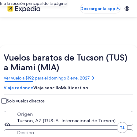
Ir a la sección principal de la página
Descargar la app
Vuelos baratos de Tucson (TUS)
a Miami (MIA)
Se
Ver vuelo a $192 para el domingo 3 ene. 2027
abrirá
Viaje redondo
Viaje sencillo
Multidestino
en
una
nueva
Solo vuelos directos
ventana
Origen
Tucson, AZ (TUS-A. Internacional de Tucson)
Destino