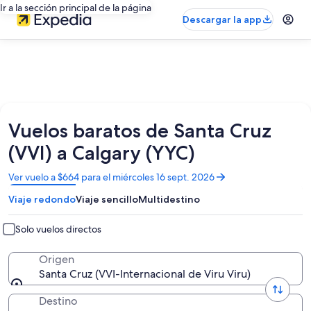
Ir a la sección principal de la página
Descargar la app
Vuelos baratos de Santa Cruz
(VVI) a Calgary (YYC)
Se
Ver vuelo a $664 para el miércoles 16 sept. 2026
abrirá
Viaje redondo
Viaje sencillo
Multidestino
en
una
nueva
Solo vuelos directos
ventana
Origen
Santa Cruz (VVI-Internacional de Viru Viru)
Destino