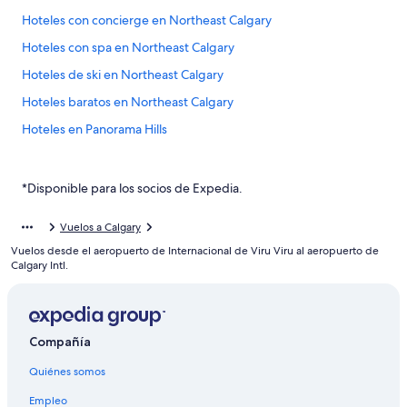
Hoteles con concierge en Northeast Calgary
Hoteles con spa en Northeast Calgary
Hoteles de ski en Northeast Calgary
Hoteles baratos en Northeast Calgary
Hoteles en Panorama Hills
Hoteles en Sage Hill
Hoteles en Balzac
*Disponible para los socios de Expedia.
Hoteles en Capitol Hill
Vuelos a Calgary
Cabañas en Calgary
Vuelos desde el aeropuerto de Internacional de Viru Viru al aeropuerto de
Condominios en Calgary
Calgary Intl.
Apartamentos en Calgary
Apart-Hoteles en Calgary
Compañía
Hoteles con spa en Calgary
Quiénes somos
Hoteles de lujo en Calgary
Hoteles baratos en Calgary
Empleo