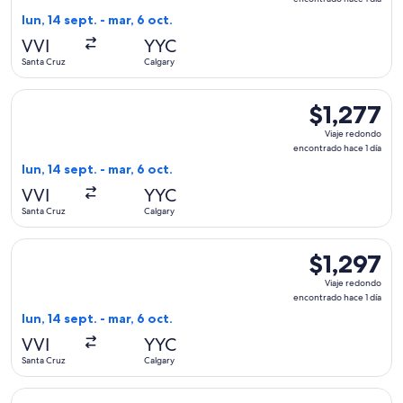
encontrado
lun, 14 sept. - mar, 6 oct.
hace
VVI
YYC
1
Santa Cruz
Calgary
día
Seleccionar vuelo de Copa, con salida el lun, 14 sept. desde 
$1,277
$1,277
Viaje
Viaje redondo
redondo,
encontrado hace 1 día
encontrado
lun, 14 sept. - mar, 6 oct.
hace
VVI
YYC
1
Santa Cruz
Calgary
día
Seleccionar vuelo de United, con salida el lun, 14 sept. desd
$1,297
$1,297
Viaje
Viaje redondo
redondo,
encontrado hace 1 día
encontrado
lun, 14 sept. - mar, 6 oct.
hace
VVI
YYC
1
Santa Cruz
Calgary
día
Seleccionar vuelo de United, con salida el lun, 14 sept. desd