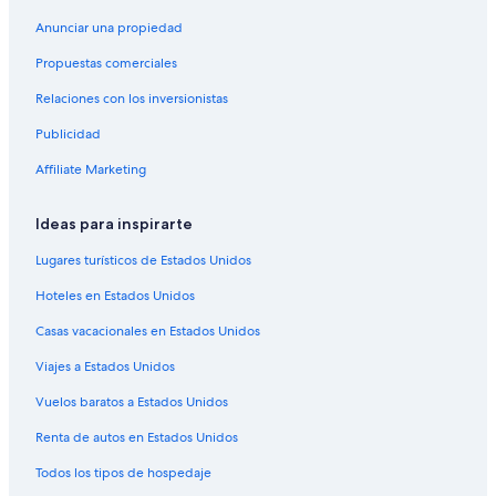
Hoteles con desayuno incluido en Calgary
Anunciar una propiedad
Hoteles con parque acuático en Calgary
Propuestas comerciales
Hoteles con traslado del/al aeropuerto en Calgary
Relaciones con los inversionistas
Hoteles que aceptan mascotas en Calgary
Publicidad
Hoteles en Calgary
Affiliate Marketing
Moteles en Calgary
Ideas para inspirarte
Residencias en Calgary
Hoteles en Banff Trail
Lugares turísticos de Estados Unidos
Hoteles románticos en Centro de la ciudad de Calgary
Hoteles en Estados Unidos
Hoteles en Centro de la ciudad de Calgary
Casas vacacionales en Estados Unidos
Hoteles en Bridgeland
Viajes a Estados Unidos
Apartamentos en Estación de tren ligero Bridgeland/ Memorial
Vuelos baratos a Estados Unidos
Hoteles en Northwest Calgary
Renta de autos en Estados Unidos
Todos los tipos de hospedaje