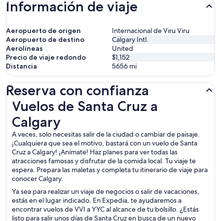
Información de viaje
Aeropuerto de origen
Internacional de Viru Viru
Aeropuerto de destino
Calgary Intl.
Aerolíneas
United
Precio de viaje redondo
$1,152
Distancia
5656
mi
Reserva con confianza
Vuelos de Santa Cruz a Calgary
Vuelos de Santa Cruz a
Calgary
A veces, solo necesitas salir de la ciudad o cambiar de paisaje.
¡Cualquiera que sea el motivo, bastará con un vuelo de Santa
Cruz a Calgary! ¡Anímate! Haz planes para ver todas las
atracciones famosas y disfrutar de la comida local. Tu viaje te
espera. Prepara las maletas y completa tu itinerario de viaje para
conocer Calgary.
Ya sea para realizar un viaje de negocios o salir de vacaciones,
estás en el lugar indicado. En Expedia, te ayudaremos a
encontrar vuelos de VVI a YYC al alcance de tu bolsillo. ¿Estás
listo para salir unos días de Santa Cruz en busca de un nuevo