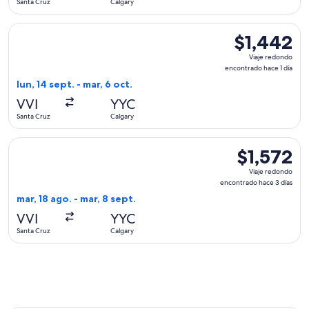
Santa Cruz
Calgary
día
Seleccionar vuelo de United, con salida el lun, 14 sept. desd
$1,442
$1,442
Viaje
Viaje redondo
redondo,
encontrado hace 1 día
encontrado
lun, 14 sept. - mar, 6 oct.
hace
VVI
YYC
1
Santa Cruz
Calgary
día
Seleccionar vuelo de avianca, con salida el mar, 18 ago. desd
$1,572
$1,572
Viaje
Viaje redondo
redondo,
encontrado hace 3 días
encontrado
mar, 18 ago. - mar, 8 sept.
hace
VVI
YYC
3
Santa Cruz
Calgary
días