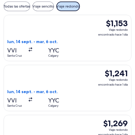
Todas las ofertas
Viaje sencillo
Viaje redondo
Seleccionar vuelo de United, con salida el lun, 14 sept. desd
$1,153
$1,153
Viaje
Viaje redondo
redondo,
encontrado hace 1 día
encontrado
lun, 14 sept. - mar, 6 oct.
hace
VVI
YYC
1
Santa Cruz
Calgary
día
Seleccionar vuelo de United, con salida el lun, 14 sept. desd
$1,241
$1,241
Viaje
Viaje redondo
redondo,
encontrado hace 1 día
encontrado
lun, 14 sept. - mar, 6 oct.
hace
VVI
YYC
1
Santa Cruz
Calgary
día
Seleccionar vuelo de United, con salida el lun, 14 sept. desd
$1,269
$1,269
Viaje
Viaje redondo
redondo,
encontrado hace 1 día