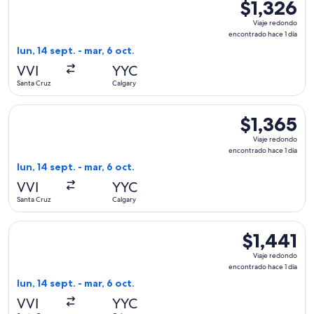
$1,326
$1,326
Viaje
Viaje redondo
redondo,
encontrado hace 1 día
encontrado
lun, 14 sept. - mar, 6 oct.
hace
VVI
YYC
1
Santa Cruz
Calgary
día
Seleccionar vuelo de Copa, con salida el lun, 14 sept. desde 
$1,365
$1,365
Viaje
Viaje redondo
redondo,
encontrado hace 1 día
encontrado
lun, 14 sept. - mar, 6 oct.
hace
VVI
YYC
1
Santa Cruz
Calgary
día
Seleccionar vuelo de United, con salida el lun, 14 sept. desd
$1,441
$1,441
Viaje
Viaje redondo
redondo,
encontrado hace 1 día
encontrado
lun, 14 sept. - mar, 6 oct.
hace
VVI
YYC
1