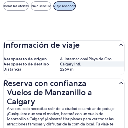
Todas las ofertas
Viaje sencillo
Viaje redondo
Información de viaje
Aeropuerto de origen
A. Internacional Playa de Oro
Aeropuerto de destino
Calgary Intl.
Distancia
2269
mi
Reserva con confianza
Vuelos de Manzanillo a Calgary
Vuelos de Manzanillo a
Calgary
A veces, solo necesitas salir de la ciudad o cambiar de paisaje.
¡Cualquiera que sea el motivo, bastará con un vuelo de
Manzanillo a Calgary! ¡Anímate! Haz planes para ver todas las
atracciones famosas y disfrutar de la comida local. Tu viaje te