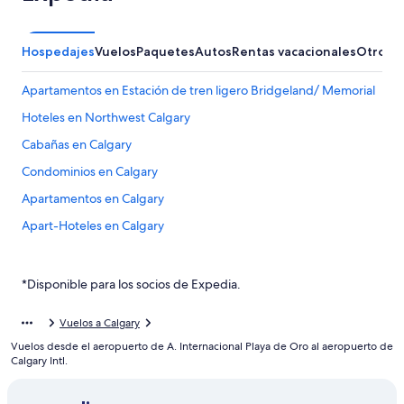
Hospedajes
Vuelos
Paquetes
Autos
Rentas vacacionales
Otros
Apartamentos en Estación de tren ligero Bridgeland/ Memorial
Hoteles en Northwest Calgary
Cabañas en Calgary
Condominios en Calgary
Apartamentos en Calgary
Apart-Hoteles en Calgary
Hoteles con spa en Calgary
Hoteles de lujo en Calgary
*Disponible para los socios de Expedia.
Hoteles baratos en Calgary
Vuelos a Calgary
Hoteles con desayuno incluido en Calgary
Vuelos desde el aeropuerto de A. Internacional Playa de Oro al aeropuerto de
Hoteles con parque acuático en Calgary
Calgary Intl.
Hoteles con traslado del/al aeropuerto en Calgary