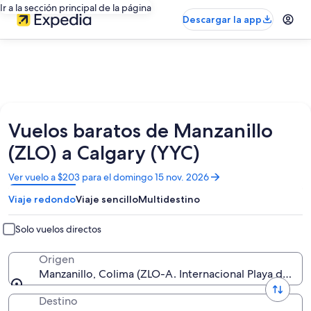
Ir a la sección principal de la página
Descargar la app
Vuelos baratos de Manzanillo
(ZLO) a Calgary (YYC)
Se
Ver vuelo a $203 para el domingo 15 nov. 2026
abrirá
Viaje redondo
Viaje sencillo
Multidestino
en
una
nueva
Solo vuelos directos
ventana
Origen
Manzanillo, Colima (ZLO-A. Internacional Playa de Oro
Destino