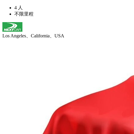
4 人
不限里程
Los Angeles、California、USA