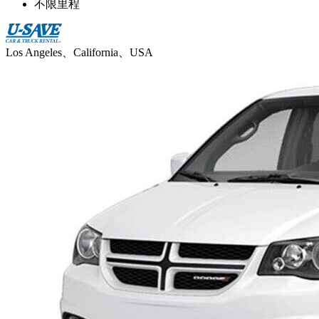
不限里程
Los Angeles、California、USA