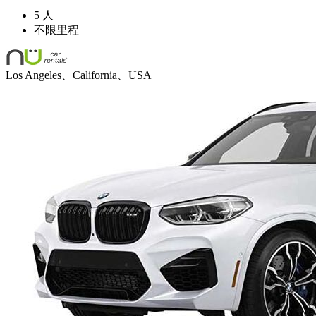
5 人
不限里程
Los Angeles、California、USA