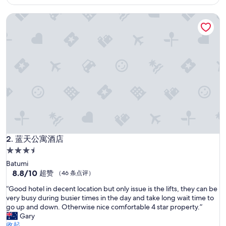
c
$70
h
蓝天公寓酒店
o
n
e
k
a
m
e
r
.
H
e
l
a
a
蓝天公寓酒店
2. 蓝天公寓酒店
s
3.5
l
星
Batumi
i
住
8.8
8.8/10
e
超赞
（46 条点评）
分，
p
宿
“
“Good hotel in decent location but only issue is the lifts, they can be
总
b
G
very busy during busier times in the day and take long wait time to
分
i
o
go up and down. Otherwise nice comfortable 4 star property.”
10，
j
o
Gary
超
o
d
收起