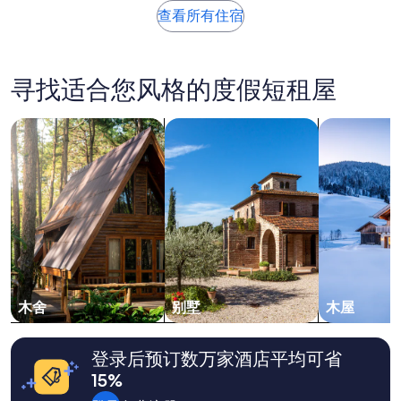
i
g
b
去
ه
查看所有住宿
m
e
u
24
”
e
w
i
小
s
e
l
时
i
z
d
内
寻找适合您风格的度假短租屋
n
e
i
找
t
n
n
到
h
.
g
的、
搜索木舍
搜索别墅
搜索木屋
e
”
w
2
d
i
位
a
t
成
y
h
人
a
j
1
n
u
晚
d
s
住
t
t
宿
a
t
的
k
w
每
e
o
晚
木舍
别墅
木屋
l
a
最
o
p
低
n
a
价
登录后预订数万家酒店平均可省
g
r
格。
w
15%
t
价
a
m
格