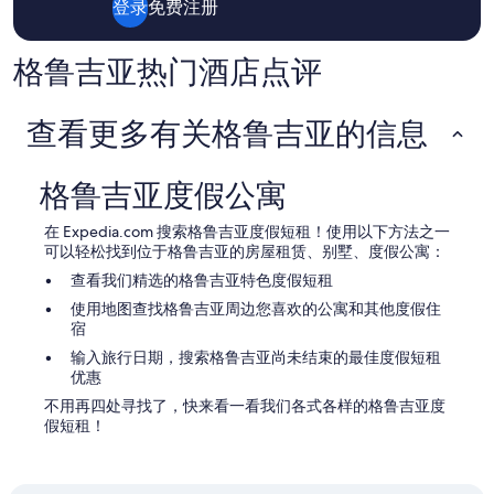
i
登录
免费注册
e
和
t
n
供
t
t
应
格鲁吉亚热门酒店点评
i
s
情
m
.
况
e
I
可
t
查看更多有关格鲁吉亚的信息
t
能
o
c
会
g
o
有
o
格鲁吉亚度假公寓
u
所
u
l
变
p
d
在 Expedia.com 搜索格鲁吉亚度假短租！使用以下方法之一
动。
a
b
可以轻松找到位于格鲁吉亚的房屋租赁、别墅、度假公寓：
可
n
e
能
查看我们精选的格鲁吉亚特色度假短租
d
e
需
d
使用地图查找格鲁吉亚周边您喜欢的公寓和其他度假住
a
遵
o
宿
s
守
w
i
其
输入旅行日期，搜索格鲁吉亚尚未结束的最佳度假短租
n
l
他
优惠
.
y
条
O
不用再四处寻找了，快来看一看我们各式各样的格鲁吉亚度
a
款。
t
假短租！
c
h
c
e
e
r
s