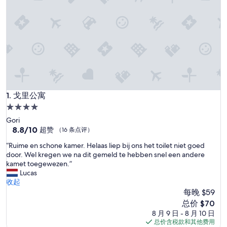
戈里公寓
1. 戈里公寓
4.0
星
Gori
住
8.8
8.8/10
超赞
（16 条点评）
分，
宿
“
“Ruime en schone kamer. Helaas liep bij ons het toilet niet goed
总
R
door. Wel kregen we na dit gemeld te hebben snel een andere
分
u
kamet toegewezen.”
10，
i
Lucas
超
m
收起
赞，
e
每晚 $59
（16
e
条
新
总价 $70
n
点
价
8 月 9 日 - 8 月 10 日
s
评）
格
总价含税款和其他费用