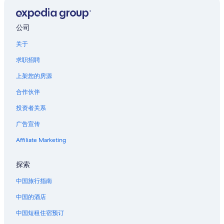
w
s
i
e
s
d
公司
e
b
n
y
关于
i
c
c
求职招聘
a
e
r
c
上架您的房源
,
o
s
合作伙伴
m
o
f
I
投资者关系
o
w
r
o
广告宣传
t
u
a
Affiliate Marketing
l
b
d
l
r
探索
e
e
4
c
中国旅行指南
s
o
t
m
中国的酒店
a
m
r
中国短租住宿预订
e
p
n