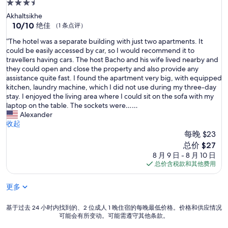
a
3.5
b
ل
n
b
星
Akhaltsikhe
غ
b
e
住
10.0
10/10
ه
绝佳
（1 条点评）
e
n
分，
ف
宿
v
s
“
“The hotel was a separate building with just two apartments. It
总
ا
e
n
T
could be easily accessed by car, so I would recommend it to
分
ل
r
e
h
travellers having cars. The host Bacho and his wife lived nearby and
10，
س
y
l
e
they could open and close the property and also provide any
绝
ع
b
e
h
assistance quite fast. I found the apartment very big, with equipped
佳，
ر
u
e
o
kitchen, laundry machine, which I did not use during my three-day
（1
ش
s
n
t
stay. I enjoyed the living area where I could sit on the sofa with my
条
و
y
a
e
laptop on the table. The sockets were……
点
ي
d
n
l
Alexander
评）
ب
u
d
w
收起
س
r
e
a
每晚 $23
ي
i
r
s
س
新
总价 $27
n
e
a
ت
价
8 月 9 日 - 8 月 10 日
g
k
s
ح
格
总价含税款和其他费用
b
a
e
ق
$27
u
m
p
ا
s
e
更多
a
ل
i
t
r
ت
e
t
a
基
基于过去 24 小时内找到的、2 位成人 1 晚住宿的每晚最低价格。价格和供应情况
ج
r
o
t
可能会有所变动。可能需遵守其他条款。
于
ر
t
e
e
过
ب