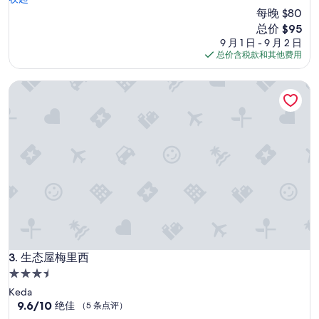
赞，
n
h
每晚 $80
（46
s
o
条
h
新
总价 $95
t
点
e
价
9 月 1 日 - 9 月 2 日
e
评）
t
格
总价含税款和其他费用
l
t
$95
i
o
生态屋梅里西
n
i
d
l
e
e
c
t
e
n
n
i
t
e
l
t
o
g
c
o
a
e
t
d
i
d
o
生态屋梅里西
3. 生态屋梅里西
o
n
o
3.5
b
r
星
Keda
u
.
住
9.6
9.6/10
t
绝佳
（5 条点评）
W
分，
o