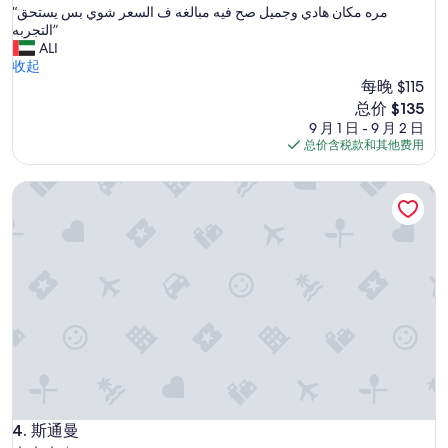
宿
e
“
“مره مكان هادي وجميل صح فيه مبالغه ف السعر شوي بس يستحق
总
n
l
م
التجربه”
分
l
k
ر
ALI
10，
y
r
ه
收起
绝
i
e
م
每晚 $115
佳，
s
g
ك
（5
s
新
总价 $135
e
ا
条
u
价
9 月 1 日 - 9 月 2 日
n
ن
点
e
格
总价含税款和其他费用
w
ه
评）
i
$135
e
ا
s
n
斯通曼
د
t
a
ي
h
d
و
e
i
ج
l
t
م
i
g
ي
f
e
ل
t
m
ص
s
e
ح
,
l
ف
t
d
ي
h
t
ه
e
e
م
y
h
ب
斯通曼
4. 斯通曼
c
e
ا