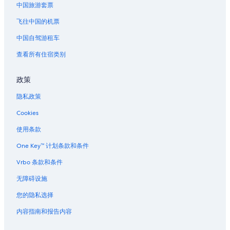
r
中国旅游套票
d
o
i
飞往中国的机票
p
t
e
t
中国自驾游租车
r
o
t
t
查看所有住宿类别
y
r
.
a
”
政策
v
e
隐私政策
l
l
Cookies
e
r
使用条款
s
One Key™ 计划条款和条件
h
a
Vrbo 条款和条件
v
i
无障碍设施
n
g
您的隐私选择
c
a
内容指南和报告内容
r
s