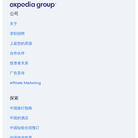
拉克斯珀的酒店
东科罗拉多泉的酒店
公司
科罗拉多泉的乡间别墅
关于
科罗拉多泉的酒店
求职招聘
科罗拉多泉的宫殿
上架您的房源
科罗拉多泉的度假村
合作伙伴
科罗拉多泉的联排别墅
投资者关系
位于格林山瀑布的沙滩酒店
广告宣传
位于古德溪的娱乐场酒店
布拉斯艾斯赌场附近的酒店
Affiliate Marketing
位于泉谷的沙滩酒店
探索
北科罗拉多斯普林斯的农业旅游旅馆
中国旅行指南
北科罗拉多斯普林斯的私人度假屋
中国的酒店
北科罗拉多斯普林斯的度假村
中国短租住宿预订
西北科罗拉多泉的酒店
中国旅游套票