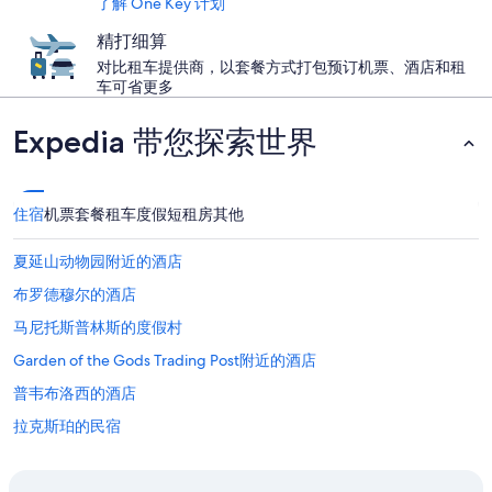
了解 One Key 计划
精打细算
对比租车提供商，以套餐方式打包预订机票、酒店和租
车可省更多
Expedia 带您探索世界
住宿
机票
套餐
租车
度假短租房
其他
夏延山动物园附近的酒店
布罗德穆尔的酒店
马尼托斯普林斯的度假村
Garden of the Gods Trading Post附近的酒店
普韦布洛西的酒店
拉克斯珀的民宿
拉克斯珀的青年旅舍