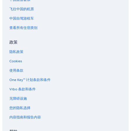
位于克里普尔克里克的Great Wolf Lodge酒店
位于迪维德的 5 星级酒店
飞往中国的机票
大狼旅馆水上公园附近的酒店
中国自驾游租车
伍德兰帕克的木舍
查看所有住宿类别
艾尔帕索的酒店
政策
黑森林的酒店
隐私政策
Cookies
使用条款
One Key™ 计划条款和条件
Vrbo 条款和条件
无障碍设施
您的隐私选择
内容指南和报告内容