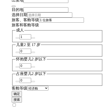
出发地
目的地
选择日期
旅客、客舱等级
旅客和客舱等级
成人
儿童
2 至 17 岁
怀抱婴儿
2 岁以下
占座婴儿
2 岁以下
客舱等级
确定
搜索