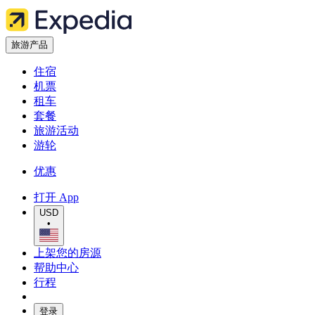
旅游产品
住宿
机票
租车
套餐
旅游活动
游轮
优惠
打开 App
USD
•
上架您的房源
帮助中心
行程
登录