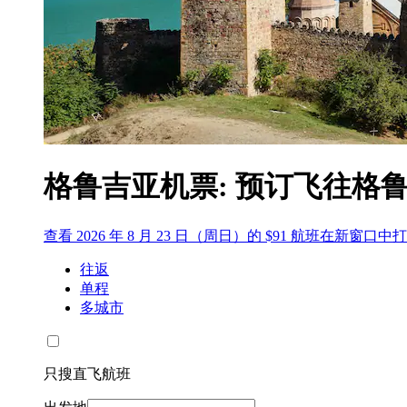
格鲁吉亚机票: 预订飞往格鲁
查看 2026 年 8 月 23 日（周日）的 $91 航班
在新窗口中打
往返
单程
多城市
只搜直飞航班