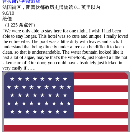
普拉斯达姆斯酒店
法国街区，距离伏都教历史博物馆 0.1 英里以内
9.6/10
绝佳
（1,225 条点评）
“We were only able to stay here for one night. I wish I had been
able to stay longer. This hotel was so cute and unique. I really loved
the entire vibe. The pool was a little dirty with leaves and such. I
understand that being directly under a tree can be difficult to keep
clean, so that is understandable. The water fountain looked like it
had a lot of algae, maybe that’s the vibe/look, just looked a little not
taken care of. Our door, you could have absolutely just kicked in
very easily if……