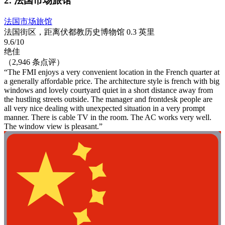
2. 法国市场旅馆
法国市场旅馆
法国街区，距离伏都教历史博物馆 0.3 英里
9.6/10
绝佳
（2,946 条点评）
“The FMI enjoys a very convenient location in the French quarter at
a generally affordable price. The architecture style is french with big
windows and lovely courtyard quiet in a short distance away from
the hustling streets outside. The manager and frontdesk people are
all very nice dealing with unexpected situation in a very prompt
manner. There is cable TV in the room. The AC works very well.
The window view is pleasant.”