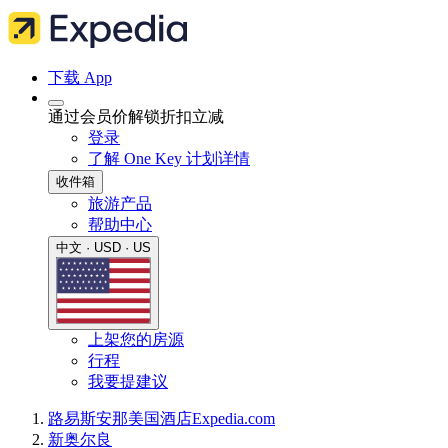
下载 App
通过会员价解锁折扣立减
登录
了解 One Key 计划详情
收件箱
旅游产品
帮助中心
中文 · USD · US
上架您的房源
行程
我要提建议
路易斯安那
美国
酒店
Expedia.com
新奥尔良