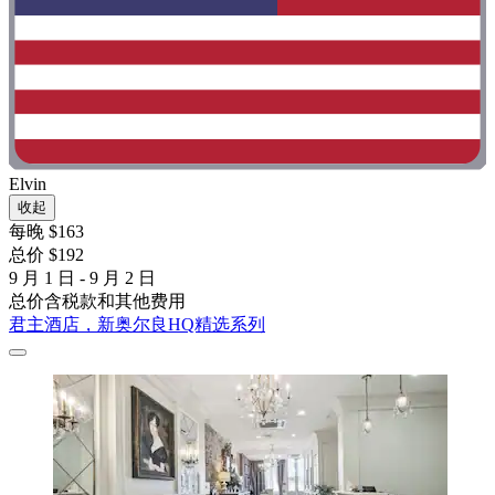
Elvin
收起
每晚 $163
总价 $192
9 月 1 日 - 9 月 2 日
总价含税款和其他费用
君主酒店，新奥尔良HQ精选系列