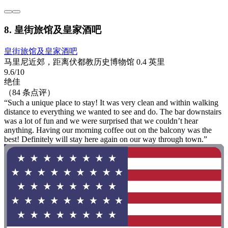
8. 皇街旅馆及皇家酒吧
皇街旅馆及皇家酒吧
马里尼近郊，距离伏都教历史博物馆 0.4 英里
9.6/10
绝佳
（84 条点评）
“Such a unique place to stay! It was very clean and within walking
distance to everything we wanted to see and do. The bar downstairs
was a lot of fun and we were surprised that we couldn’t hear
anything. Having our morning coffee out on the balcony was the
best! Definitely will stay here again on our way through town.”