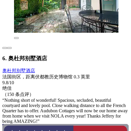
6. 奥杜邦别墅酒店
奥杜邦别墅酒店
法国街区，距离伏都教历史博物馆 0.3 英里
9.8/10
绝佳
（150 条点评）
“Nothing short of wonderful! Spacious, secluded, beautiful
courtyard and lovely pool. Close walking distance to all the French
Quarter has to offer. Audubon Cottages will now be our home away
from home when we visit NOLA every year! Thanks Jeffery for
being AMAZING!”