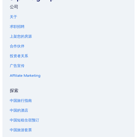
位于上城区历史街区的Caesars Entertainment酒店
公司
上城区历史街区的酒店
关于
凯撒新奥尔良赌场附近的酒店
求职招聘
位于新奥尔良的 4 星级酒店
上架您的房源
位于新奥尔良的 5 星级酒店
合作伙伴
新奥尔良的农业旅游旅馆
投资者关系
新奥尔良的公寓
广告宣传
新奥尔良的民宿
新奥尔良的城堡
Affiliate Marketing
新奥尔良的村舍
探索
新奥尔良的游轮
中国旅行指南
新奥尔良的家庭旅馆
中国的酒店
位于新奥尔良的沙滩酒店
中国短租住宿预订
位于新奥尔良的商务酒店
中国旅游套票
位于新奥尔良的娱乐场酒店