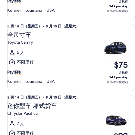
至
含税费
$49 per day
8
Kenner、Louisiana、USA
17 小时前搜索到
月
15
全尺寸车 Toyota Camry
8
8 月 14 日（星期五） - 8 月 15 日（星期六）
日
月
（星
全尺寸车
14
期
Toyota Camry
日
六）
（星
5 人
期
不限里程
$75
五）
至
含税费
$49 per day
8
Kenner、Louisiana、USA
17 小时前搜索到
月
15
迷你型车 厢式货车 Chrysler Pacifica
8
8 月 14 日（星期五） - 8 月 15 日（星期六）
日
月
（星
迷你型车 厢式货车
14
期
Chrysler Pacifica
日
六）
（星
7 人
期
不限里程