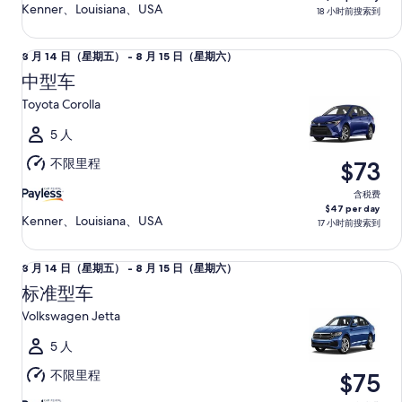
8
Kenner、Louisiana、USA
18 小时前搜索到
月
16
中型车 Toyota Corolla
8
8 月 14 日（星期五） - 8 月 15 日（星期六）
日
月
（星
中型车
14
期
Toyota Corolla
日
日）
（星
5 人
期
不限里程
$73
五）
至
含税费
$47 per day
8
Kenner、Louisiana、USA
17 小时前搜索到
月
15
标准型车 Volkswagen Jetta
8
8 月 14 日（星期五） - 8 月 15 日（星期六）
日
月
（星
标准型车
14
期
Volkswagen Jetta
日
六）
（星
5 人
期
不限里程
$75
五）