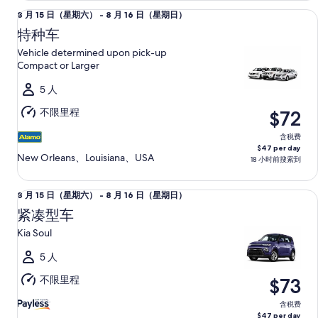
16
特种车 Vehicle determined upon pick-up Compact or Larger
8
8 月 15 日（星期六） - 8 月 16 日（星期日）
日
月
（星
特种车
15
期
Vehicle determined upon pick-up
日
日）
Compact or Larger
（星
5 人
期
六）
不限里程
$72
至
8
含税费
$47 per day
月
New Orleans、Louisiana、USA
18 小时前搜索到
16
日
紧凑型车 Kia Soul
8
8 月 15 日（星期六） - 8 月 16 日（星期日）
（星
月
紧凑型车
期
15
日）
Kia Soul
日
（星
5 人
期
不限里程
$73
六）
至
含税费
$47 per day