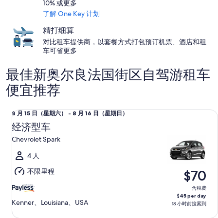
10% 或更多
了解 One Key 计划
精打细算
对比租车提供商，以套餐方式打包预订机票、酒店和租
车可省更多
最佳新奥尔良法国街区自驾游租车
便宜推荐
经济型车 Chevrolet Spark
8
8 月 15 日（星期六） - 8 月 16 日（星期日）
月
经济型车
15
Chevrolet Spark
日
（星
4 人
期
不限里程
$70
六）
至
含税费
$45 per day
8
Kenner、Louisiana、USA
18 小时前搜索到
月