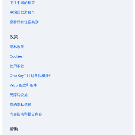
位于新奥尔良的经济型酒店
飞往中国的机票
位于新奥尔良的家庭式酒店
中国自驾游租车
位于新奥尔良的豪华酒店
查看所有住宿类别
位于新奥尔良的水上乐园酒店
政策
新奥尔良的酒店
隐私政策
新奥尔良的公寓
Cookies
新奥尔良的汽车旅馆
新奥尔良的Pousadas
使用条款
新奥尔良的农场
One Key™ 计划条款和条件
新奥尔良的度假村
Vrbo 条款和条件
新奥尔良的别墅
无障碍设施
运河街附近的酒店
您的隐私选择
杰克逊广场附近的酒店
内容指南和报告内容
位于圣十字的Best Western酒店
帮助
位于马里尼近郊的历史风格酒店