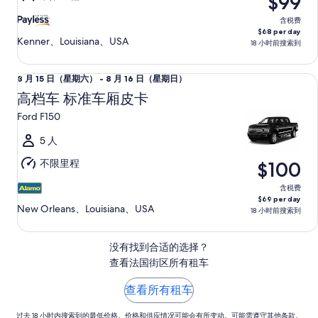
$99
五）
至
含税费
$68 per day
8
Kenner、Louisiana、USA
18 小时前搜索到
月
15
高档车 标准车厢皮卡 Ford F150
8
8 月 15 日（星期六） - 8 月 16 日（星期日）
日
月
（星
高档车 标准车厢皮卡
15
期
Ford F150
日
六）
（星
5 人
期
不限里程
$100
六）
至
含税费
$69 per day
8
New Orleans、Louisiana、USA
18 小时前搜索到
月
16
没有找到合适的选择？
日
查看法国街区所有租车
（星
期
查看所有租车
日）
过去 18 小时内搜索到的最低价格。价格和供应情况可能会有所变动。可能需遵守其他条款。