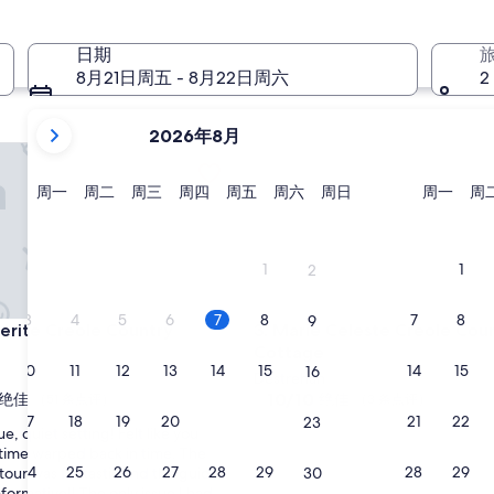
11 月 27 日 - 11 月 29 日
日期
8月21日周五 - 8月22日周六
2
当
2026年8月
前
Trailer se/Cars-Safe Parking
te Creole Country Cottage
Marie Celeste Creole Country
显
示
星
星
星
星
星
星
星
星
周一
周二
周三
周四
周五
周六
周日
周一
周
期
期
期
期
期
期
期
期
月
一
二
三
四
五
六
日
一
份
为
1
1
2
2026
年
3
4
5
6
7
8
7
8
9
Trailer se/Cars-Safe Parking
te Creole Country Cottage
Marie Celeste Creole Country
erite Creole Country
3. Marie Celeste Creole Cou
August
Cottage
和
10
11
12
13
14
15
14
15
16
Destrehan
2026
10.0
10/10
绝佳
绝佳
（51 条点评）
（3 条点评）
年
分，
17
18
19
20
21
22
21
22
23
September。
e, quiet setting! Felt like you
总
time warped back in time. The
分
24
25
26
27
28
29
28
29
30
 tour was fantastic and the guide
10，
formative!! The only issue I had