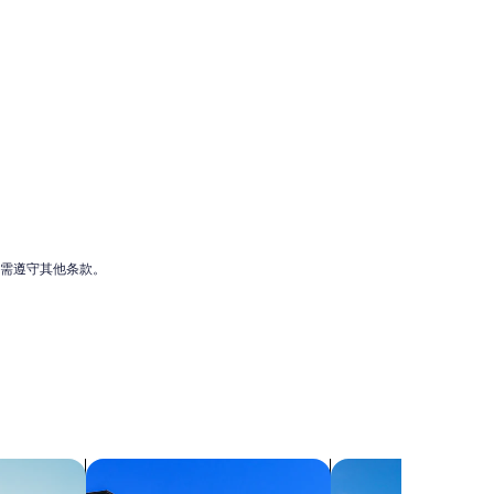
t
o
r
e
s
t
a
u
r
a
n
t
s
,
能需遵守其他条款。
b
u
c
c
a
n
e
e
r
p
搜索共管公寓
搜索别墅
a