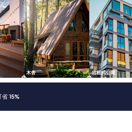
木舍
出租式公寓
 15%