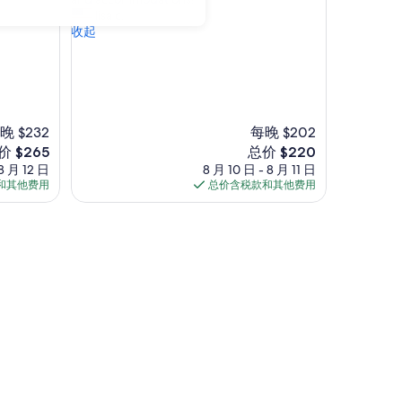
绝
a
lisa c.
佳，
t
收起
（63
p
条
l
点
a
评）
c
e
t
晚 $232
每晚 $202
o
新
价 $265
总价 $220
s
价
 8 月 12 日
8 月 10 日 - 8 月 11 日
t
格
和其他费用
总价含税款和其他费用
a
65
$220
y
! 65” TV
!
C
o
n
v
e
n
i
e
! 65” TV
n
t