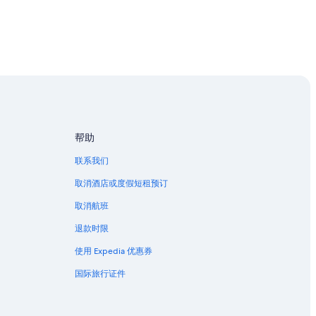
w
a
n
d
a
c
c
o
m
m
o
帮助
d
a
联系我们
t
i
取消酒店或度假短租预订
o
取消航班
n
s
退款时限
!
”
使用 Expedia 优惠券
国际旅行证件