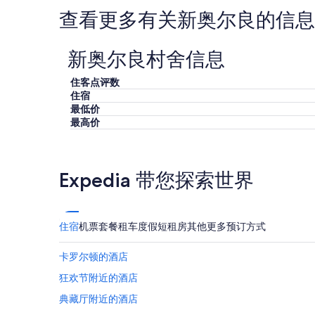
t
a
f
所
查看更多有关新奥尔良的信息
o
s
e
变
u
a
l
动。
r
l
t
可
新奥尔良村舍信息
w
i
l
能
a
t
i
需
s
t
k
住客点评数
遵
f
l
e
住宿
守
a
e
h
最低价
其
n
w
o
最高价
他
t
o
m
条
a
r
e
款。
s
r
!
t
i
”
Expedia 带您探索世界
i
e
c
d
a
.
n
T
住宿
机票
套餐
租车
度假短租房
其他
更多预订方式
d
h
t
e
h
卡罗尔顿的酒店
h
e
o
狂欢节附近的酒店
g
s
u
t
典藏厅附近的酒店
i
w