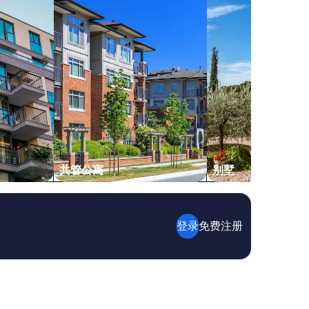
r
k
,
s
i
l
v
e
r
s
l
i
p
p
共管公寓
别墅
e
r
c
a
s
登录
免费注册
i
n
o
a
n
d