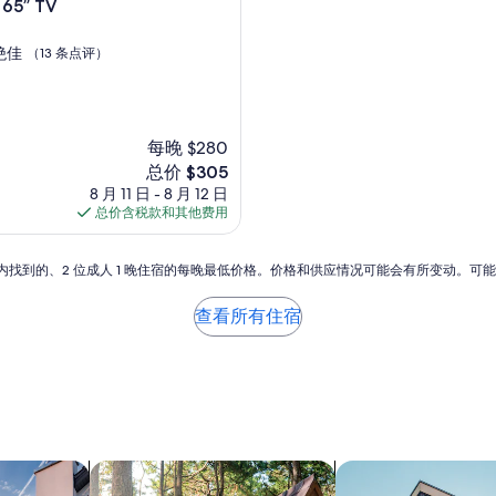
 65” TV
绝佳
（13 条点评）
每晚 $280
新
总价 $305
价
8 月 11 日 - 8 月 12 日
格
总价含税款和其他费用
$305
小时内找到的、2 位成人 1 晚住宿的每晚最低价格。价格和供应情况可能会有所变动。可
查看所有住宿
搜索木舍
搜索出租式公寓