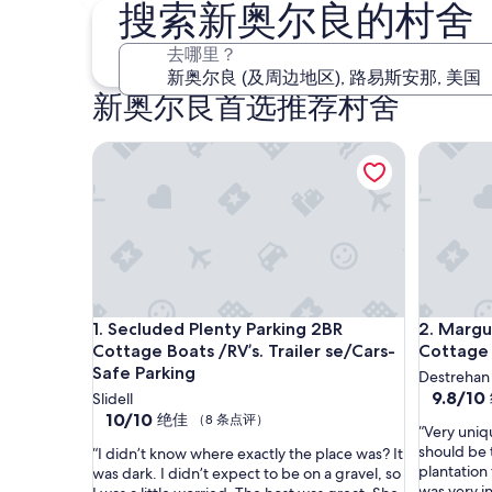
10 月 30 日 - 11 月 1 日
搜索新奥尔良的村舍
去哪里？
新奥尔良首选推荐村舍
Secluded Plenty Parking 2BR Cottage Boats /RV’s. 
Margueri
Secluded Plenty Parking 2BR Cottage Boats /RV’s. 
Margueri
1. Secluded Plenty Parking 2BR
2. Margu
Cottage Boats /RV’s. Trailer se/Cars-
Cottage
Safe Parking
Destrehan
9.8
9.8/10
Slidell
分，
10.0
10/10
绝佳
（8 条点评）
“
“Very uniqu
总
分，
V
should be 
“
“I didn’t know where exactly the place was? It
分
总
e
plantation
I
was dark. I didn’t expect to be on a gravel, so
10，
分
r
was very in