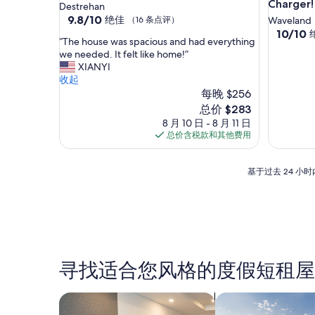
t
p
Charger!
Destrehan
l
l
9.8
9.8/10
绝佳
（16 条点评）
Waveland
i
a
分，
10.0
10/10
k
c
“
“The house was spacious and had everything
总
分，
e
e
T
we needed. It felt like home!”
分
总
y
w
h
XIANYI
10，
分
o
a
e
收起
绝
10，
u
s
h
每晚 $256
佳，
绝
s
?
o
（16
新
佳，
总价 $283
h
I
u
条
价
（13
8 月 10 日 - 8 月 11 日
o
t
s
点
格
条
总价含税款和其他费用
u
w
e
评）
$283
点
l
a
w
评）
d
s
a
基
基于过去 24 
b
d
s
于
e
a
s
过
t
r
p
去
i
k
a
24
m
.
c
小
e
I
i
时
w
d
o
内
寻找适合您风格的度假短租屋
a
i
u
找
r
d
s
到
p
n
a
的、
搜索公寓式酒店
搜索私人度假屋
e
’
n
2