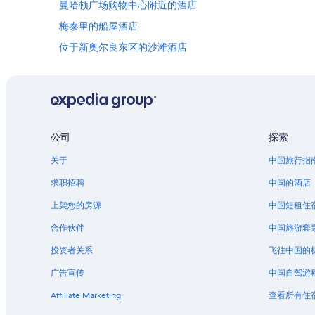
d
曼哈顿广场购物中心附近的酒店
a
e
s
梅泰里的船屋酒店
w
g
a
r
位于新奥尔良东区的沙滩酒店
s
e
v
梅泰里商务区附近的酒店
a
e
t
路易斯安那的休旅车露营区
r
.
y
S
路易斯安那的家庭旅馆
i
h
n
路易斯安那的汽车旅馆
e
公司
探索
f
c
路易斯安那的度假村
o
o
关于
中国旅行指
r
n
阿米特的船屋酒店
m
t
求职招聘
中国的酒店
a
新奥尔良联合客运站的城堡
i
上架您的房源
中国短租住
t
n
新奥尔良联合客运站的度假村
i
u
合作伙伴
中国旅游套
v
e
位于法国街区的 5 星级酒店
e
d
投资者关系
飞往中国的
!
法国街区的酒店
t
!
o
广告宣传
中国自驾游
拉普拉斯的农业旅游旅馆
T
g
h
Affiliate Marketing
查看所有住
u
位于马里尼近郊的设有 SPA 水疗的度假村酒店
e
i