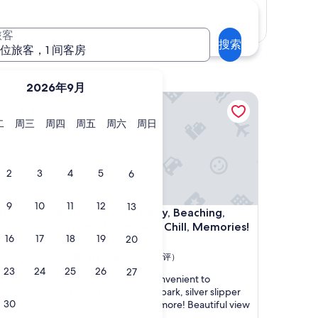
显示地图
旅客
搜索
 位旅客，1 间客房
2026年9月
 Cottage
BAY-CAY Getaway, Beaching, Casinos, Swim, Grill, 
星
星
星
星
星
星
二
周三
周四
周五
周六
周日
期
期
期
期
期
期
二
三
四
五
六
日
2
3
4
5
6
9
10
11
12
13
 Cottage
BAY-CAY Getaway, Beaching, Casinos, Swim, Grill, 
ntry
4. BAY-CAY Getaway, Beaching,
Casinos, Swim, Grill, Chill, Memories!
16
17
18
19
20
Bay St. Louis
9.8
9.8/10
绝佳
（63 条点评）
分，
23
24
25
26
27
“
“Great place to stay! Convenient to
总
G
restaurants, buccaneer park, silver slipper
分
30
r
casino and much much more! Beautiful view
10，
e
and accommodations!”