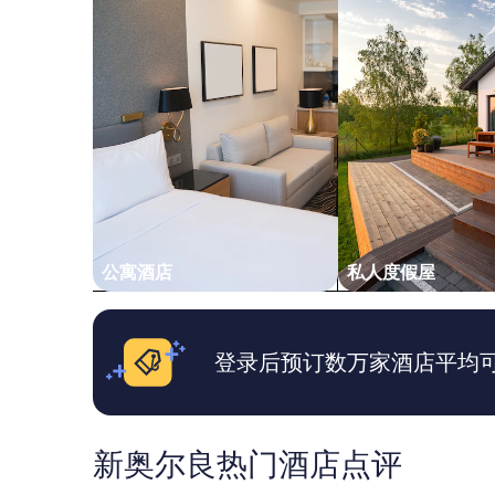
d
t
d
位
b
e
h
成
a
x
a
人
c
p
d
1
k
e
e
晚
i
c
v
住
n
t
e
宿
t
t
r
的
i
o
y
每
m
b
t
晚
e
e
h
最
.
o
i
低
T
n
n
价
h
a
g
公寓酒店
私人度假屋
格。
e
g
w
价
p
r
e
格
l
a
n
和
a
v
e
供
登录后预订数万家酒店平均可省
n
e
e
应
t
l
d
情
a
,
e
况
t
s
d
可
i
o
.
能
新奥尔良热门酒店点评
o
I
I
会
n
w
t
有