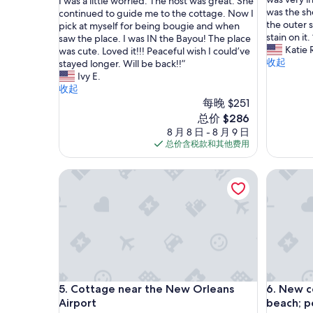
d
I was a little worried. The host was great. She
绝
10，
y
was the sh
i
continued to guide me to the cottage. Now I
佳，
绝
u
the outer 
d
pick at myself for being bougie and when
（51
佳，
n
stain on it. 
n
saw the place. I was IN the Bayou! The place
条
（8
i
Katie 
’
was cute. Loved it!!! Peaceful wish I could’ve
点
条
q
收起
t
stayed longer. Will be back!!”
评）
点
u
k
Ivy E.
评）
e
n
收起
,
o
每晚 $251
q
w
新
总价 $286
u
w
价
8 月 8 日 - 8 月 9 日
i
h
格
总价含税款和其他费用
e
e
$286
t
r
Cottage near the New Orleans Airport
s
New cotta
e
e
e
t
x
t
a
i
c
n
t
g
l
!
y
F
t
Cottage near the New Orleans Airport
New cotta
e
5. Cottage near the New Orleans
6. New c
h
l
e
Airport
beach; pets 