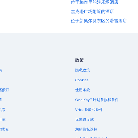
位于梅泰里的娱乐场酒店
杰克逊广场附近的酒店
位于新奥尔良东区的滑雪酒店
路易斯安那的农业旅游旅馆
路易斯安那的木屋
路易斯安那的假日公园酒店
路易斯安那的宫殿
政策
拉科姆的度假村
南
隐私政策
阿米特的度假屋
Cookies
新奥尔良联合客运站的公寓式酒店
宿预订
使用条款
锡布鲁克的酒店
票
One Key™ 计划条款和条件
位于法国街区的经济型酒店
机票
Vrbo 条款和条件
位于哈维的娱乐场酒店
租车
无障碍设施
位于马里尼近郊的历史风格酒店
宿类别
您的隐私选择
路易斯安那东部的木屋