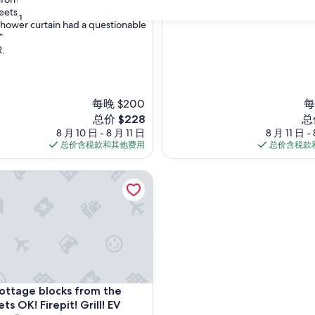
绝
eets didn’t appear changed and
佳，
31
shower curtain had a questionable
（3
”
条
R.
点
评）
每晚 $200
每
新
新
总价 $228
总
价
价
8 月 10 日 - 8 月 11 日
8 月 11 日 -
格
格
总价含税款和其他费用
总价含税款
$228
$2
ge blocks from the beach; pets OK! Firepit! Grill! EV Charger
ge blocks from the beach; pets OK! Firepit! Grill! EV Charger
ottage blocks from the
OK! Firepit! Grill! EV