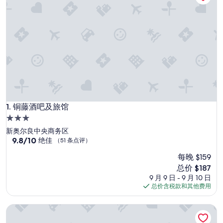
铜藤酒吧及旅馆
1. 铜藤酒吧及旅馆
3.0
星
新奥尔良中央商务区
住
9.8
9.8/10
绝佳
（51 条点评）
分，
宿
每晚 $159
总
分
新
总价 $187
10，
价
9 月 9 日 - 9 月 10 日
绝
格
总价含税款和其他费用
佳，
$187
（51
皇街旅馆及皇家酒吧
条
点