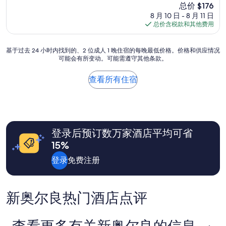
i
评）
新
总价 $176
q
价
8 月 10 日 - 8 月 11 日
u
格
总价含税款和其他费用
e
$176
p
l
基
基于过去 24 小时内找到的、2 位成人 1 晚住宿的每晚最低价格。价格和供应情况
a
可能会有所变动。可能需遵守其他条款。
于
c
过
e
去
查看所有住宿
t
24
o
小
s
时
t
内
a
找
y
登录后预订数万家酒店平均可省
到
!
的、
15%
I
2
t
位
登录
免费注册
w
成
a
人
s
1
v
新奥尔良热门酒店点评
晚
e
住
r
宿
y
的