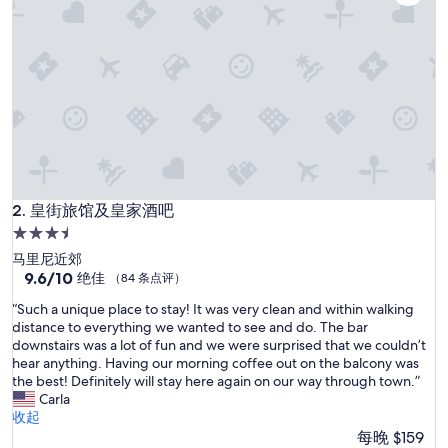
评）
皇街旅馆及皇家酒吧
2. 皇街旅馆及皇家酒吧
3.5
星
马里尼近郊
住
9.6
9.6/10
绝佳
（84 条点评）
分，
宿
“
“Such a unique place to stay! It was very clean and within walking
总
S
distance to everything we wanted to see and do. The bar
分
u
downstairs was a lot of fun and we were surprised that we couldn’t
10，
c
hear anything. Having our morning coffee out on the balcony was
绝
h
the best! Definitely will stay here again on our way through town.”
佳，
a
Carla
（84
u
收起
条
n
每晚 $159
点