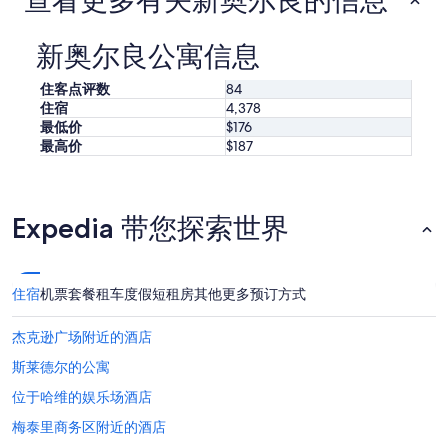
查看更多有关新奥尔良的信息
c
每
l
晚
e
最
新奥尔良公寓信息
a
低
n
价
住客点评数
84
a
格。
住宿
4,378
n
价
最低价
$176
d
格
最高价
$187
w
和
i
供
t
应
h
情
Expedia 带您探索世界
i
况
n
可
w
能
a
会
l
住宿
机票
套餐
租车
度假短租房
其他
更多预订方式
有
k
所
i
变
杰克逊广场附近的酒店
n
动。
g
斯莱德尔的公寓
可
d
能
位于哈维的娱乐场酒店
i
需
s
遵
梅泰里商务区附近的酒店
t
守