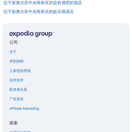
a
位于新奥尔良中央商务区的设有酒吧的酒店
其
n
他
位于新奥尔良中央商务区的娱乐场酒店
c
条
e
款。
摩根城的公寓
t
o
韦斯特维戈的私人度假屋
e
曼哈顿广场购物中心附近的酒店
v
公司
e
马雷罗的私人度假屋
r
关于
y
位于新奥尔良东区的沙滩酒店
t
求职招聘
位于新奥尔良东区的滑雪酒店
h
上架您的房源
i
路易斯安那的休旅车露营区
n
合作伙伴
g
路易斯安那的木屋
w
投资者关系
路易斯安那的家庭旅馆
e
w
广告宣传
路易斯安那的假日公园酒店
a
n
路易斯安那的汽车旅馆
Affiliate Marketing
t
路易斯安那的宫殿
e
探索
d
路易斯安那的私人度假屋
t