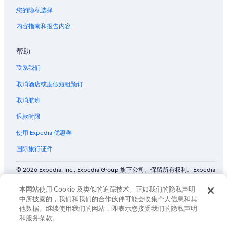
s
冰沙国王中心附近的酒店
您的隐私选择
w
提柏道克斯的私人度假屋
a
内容指南和报告内容
s
格林威尔泉的家庭旅馆
a
帮助
l
阿拉比的家庭旅馆
o
卡罗尔顿的酒店
联系我们
t
o
卡萨库里亚尔附近的酒店
取消酒店或度假短租预订
f
f
运河街附近的酒店
取消航班
u
路易斯安那东部的木屋
n
退款时限
a
阿米特的船屋酒店
使用 Expedia 优惠券
n
d
阿米特的度假屋
国际旅行证件
w
中城区的酒店
e
w
© 2026 Expedia, Inc., Expedia Group 旗下公司。保留所有权利。Expedia
位于法国街区的 5 星级酒店
和飞机标志是 Expedia, Inc. 在美国和/或其他国家/地区的商标或注册商
e
标。 CST# 2029030-50.
r
位于法国街区的经济型酒店
本网站使用 Cookie 及类似的追踪技术。正如我们的隐私声明
e
中所披露的，我们和我们的合作伙伴可能会收集个人信息和其
法国街区的酒店
s
他数据。继续使用我们的网站，即表示您接受我们的隐私声明
u
和服务条款。
凯撒新奥尔良赌场附近的酒店
r