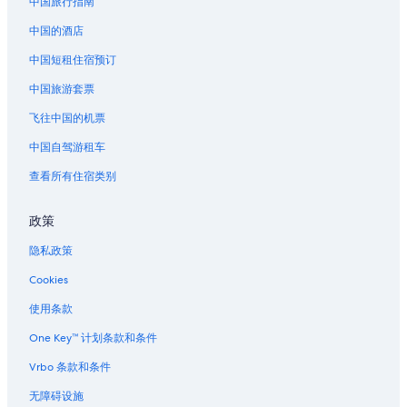
中国旅行指南
o
路易斯安那的度假村
s
中国的酒店
沙尔梅特的酒店
e
e
中国短租住宿预订
纳塔尔巴尼的汽车旅馆
a
中国旅游套票
n
吉布森的民宿
d
狂欢节附近的酒店
飞往中国的机票
d
o
位于上城区历史街区的Caesars Entertainment酒店
中国自驾游租车
.
T
上城区历史街区的酒店
查看所有住宿类别
h
位于圣十字的Best Western酒店
e
政策
b
新奥尔良爵士博物馆附近的酒店
a
隐私政策
r
位于梅泰里的娱乐场酒店
d
Cookies
梅泰里的船屋酒店
o
w
普拉克敏斯教区的度假村
使用条款
n
s
拉科姆的度假村
One Key™ 计划条款和条件
t
典藏厅附近的酒店
Vrbo 条款和条件
a
i
拉普拉斯的农业旅游旅馆
无障碍设施
r