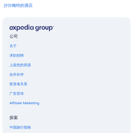
他
沙尔梅特的酒店
条
款。
位于德拉切斯近郊的Caesars Entertainment酒店
伏都教历史博物馆附近的酒店
威尼斯的公寓酒店
公司
威尼斯的私人度假屋
关于
吉布森的民宿
求职招聘
狂欢节附近的酒店
上架您的房源
普拉克敏斯教区的度假村
合作伙伴
位于马里尼近郊的历史风格酒店
投资者关系
位于马里尼近郊的设有 SPA 水疗的度假村酒店
广告宣传
路易斯安那东部的木屋
拉普拉斯的农业旅游旅馆
Affiliate Marketing
卡萨库里亚尔附近的酒店
探索
提柏道克斯的私人度假屋
中国旅行指南
新奥尔良爵士博物馆附近的酒店