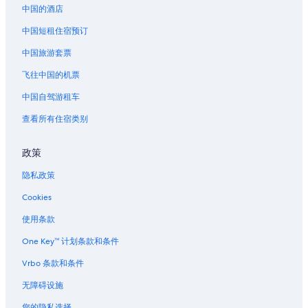
中国的酒店
位于上城区历史街区的Caesars Entertainment酒店
中国短租住宿预订
上城区历史街区的酒店
中国旅游套票
位于梅泰里的娱乐场酒店
梅泰里的船屋酒店
飞往中国的机票
锡布鲁克的酒店
中国自驾游租车
运河街附近的酒店
查看所有住宿类别
格林威尔泉的家庭旅馆
政策
位于哈维的娱乐场酒店
隐私政策
位于新奥尔良东区的沙滩酒店
Cookies
位于新奥尔良东区的滑雪酒店
摩根城的公寓
使用条款
中城区的酒店
One Key™ 计划条款和条件
纳塔尔巴尼的汽车旅馆
Vrbo 条款和条件
施里弗的民宿
无障碍设施
马雷罗的私人度假屋
您的隐私选择