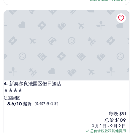
以
条
$100
”
点
新奥尔良法国区假日酒店
评）
新奥尔良法国区假日酒店
4. 新奥尔良法国区假日酒店
4.0
星
法国街区
住
8.6
8.6/10
超赞
（5,457 条点评）
分，
宿
每晚 $91
总
分
新
总价 $109
10，
价
9 月 1 日 - 9 月 2 日
超
格
总价含税款和其他费用