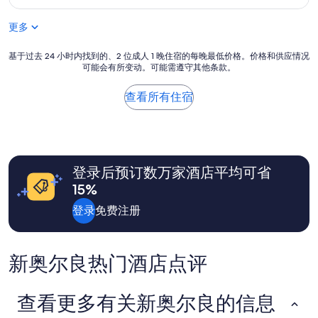
赞，
$109
（5,457
更多
条
点
基
评）
基于过去 24 小时内找到的、2 位成人 1 晚住宿的每晚最低价格。价格和供应情况
可能会有所变动。可能需遵守其他条款。
于
过
去
查看所有住宿
24
小
时
内
找
登录后预订数万家酒店平均可省
到
的、
15%
2
位
登录
免费注册
成
人
1
新奥尔良热门酒店点评
晚
住
宿
查看更多有关新奥尔良的信息
的
每