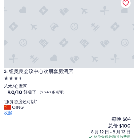
s
h
o
w
e
r
i
s
w
e
a
k
纽奥良会议中心欢朋套房酒店
3. 纽奥良会议中心欢朋套房酒店
.
”
3.5
星
艺术/仓库区
住
9.0
9.0/10
好极了
（2,243 条点评）
分，
宿
“
“服务态度还可以”
总
服
QING
分
务
收起
10，
态
每晚 $84
好
度
极
新
总价 $100
还
了，
价
8 月 12 日 - 8 月 13 日
可
（2,243
格
总价含税款和其他费用