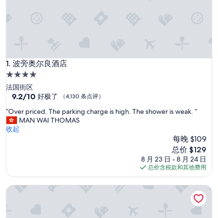
波旁奥尔良酒店
1. 波旁奥尔良酒店
4.0
星
法国街区
住
9.2
9.2/10
好极了
（4,130 条点评）
分，
宿
“
“Over priced. The parking charge is high. The shower is weak. ”
总
O
MAN WAI THOMAS
分
v
收起
10，
e
每晚 $109
好
r
极
新
总价 $129
p
了，
价
8 月 23 日 - 8 月 24 日
r
（4,130
格
总价含税款和其他费用
i
条
$129
c
点
新奥尔良会展中心希尔顿花园酒店
e
评）
d
.
T