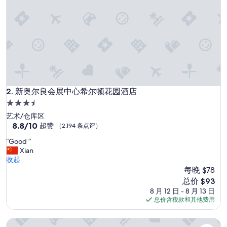
h
e
p
a
r
k
i
n
g
c
新奥尔良会展中心希尔顿花园酒店
2. 新奥尔良会展中心希尔顿花园酒店
h
3.5
a
星
艺术/仓库区
r
住
8.8
8.8/10
g
超赞
（2,194 条点评）
分，
e
宿
“
“Good ”
总
i
G
Xian
分
s
o
收起
10，
h
o
每晚 $78
超
i
d
赞，
g
新
总价 $93
”
（2,194
h
价
8 月 12 日 - 8 月 13 日
条
.
格
总价含税款和其他费用
点
T
$93
评）
h
纽奥良会议中心欢朋套房酒店
e