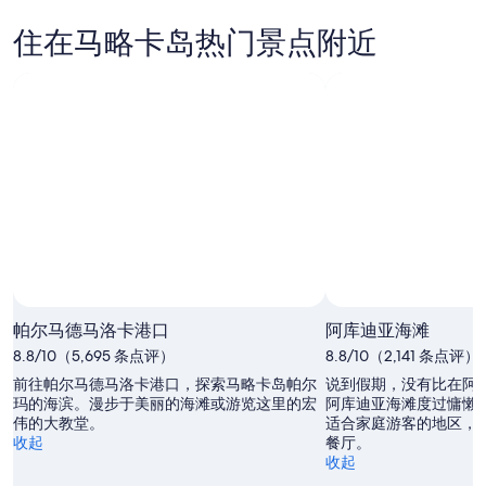
看
略
岛
晚
马
卡
明
的
住在马略卡岛热门景点附近
略
岛
晚
价
卡
本
的
格，
岛
周
价
入
下
末
格，
住
周
的
入
日
末
价
住
期
的
格，
日
为
价
入
期
8
格，
住
月
为
入
日
6
8
住
日
月
期
日
-
7
为
帕尔马德马洛卡港口
阿库迪亚海滩
8
日
期
8
8.8/10（5,695 条点评）
月
8.8/10（2,141 条点评）
-
月
为
7
8
7
8
前往帕尔马德马洛卡港口，探索马略卡岛帕尔
说到假期，没有比在阿
日
月
玛的海滨。漫步于美丽的海滩或游览这里的宏
日
月
阿库迪亚海滩度过慵懒
伟的大教堂。
适合家庭游客的地区，
8
-
14
收起
餐厅。
日
8
日
收起
月
-