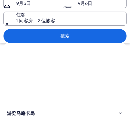
图
9月5日
9月6日
片
住客
1 间客房、2 位旅客
马略卡岛
搜索
浏览地图
游览马略卡岛