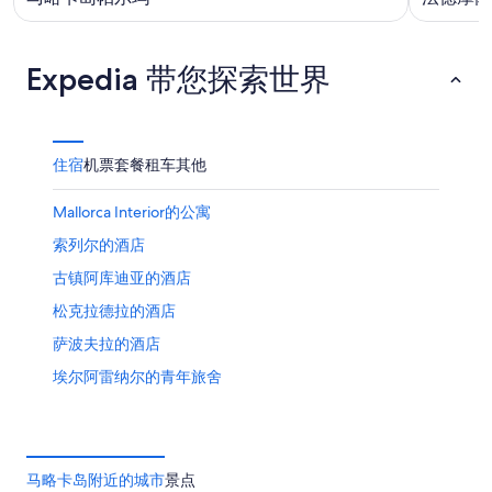
Expedia 带您探索世界
住宿
机票
套餐
租车
其他
Mallorca Interior的公寓
索列尔的酒店
古镇阿库迪亚的酒店
松克拉德拉的酒店
萨波夫拉的酒店
埃尔阿雷纳尔的青年旅舍
佩特拉的酒店
阿尔库迪亚港的酒店
柳奇马约尔的酒店
马略卡岛附近的城市
景点