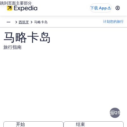
跳到页面主要部分
下载 App
计划您的旅行
西班牙
马略卡岛
马略卡岛
旅行指南
马
略
卡
25
岛
开始
结束