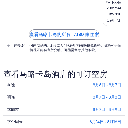
日
"Vi hade en 
Rummen var 
的
med en fin b
每
hjälpsam oc
点评日期：2026
晚
middagsbuff
价
fanns något f
格
utomhuspool
查看马略卡岛的所有 17,180 家住宿
总
基于过去 24 小时内找到的、2 位成人 1 晚住宿的每晚最低价格。价格和供应
价
情况可能会有所变动。可能需遵守其他条款。
$227
查看马略卡岛酒店的可订空房
查
今晚
8月6日 - 8月7日
看
查
马
明晚
8月7日 - 8月8日
看
略
查
马
本周末
8月7日 - 8月9日
卡
看
略
岛
查
马
下个周末
8月14日 - 8月16日
卡
今