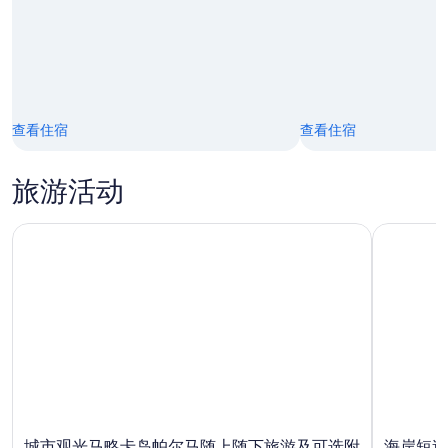
9
8
日
月
16
日
查看住宿
查看住宿
旅游活动
城市观光马略卡岛帕尔马随上随下旅游及可选附加服务
海岸短途
城市观光马略卡岛帕尔马随上随下旅游及可选附
海岸短途