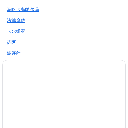
马略卡岛帕尔玛的酒店
马略卡岛帕尔玛
圣玛格丽塔的酒店
法德摩萨
松塞尔韦拉的酒店
位于诺德的Leonardo Hotels
卡尔维亚
普拉亚迪帕尔马的酒店
德阿
瑟瓦的酒店
波连萨
索列尔港的酒店
波尔图科洛姆
卡普德佩拉
福门托尔海滩
卡拉菲格拉