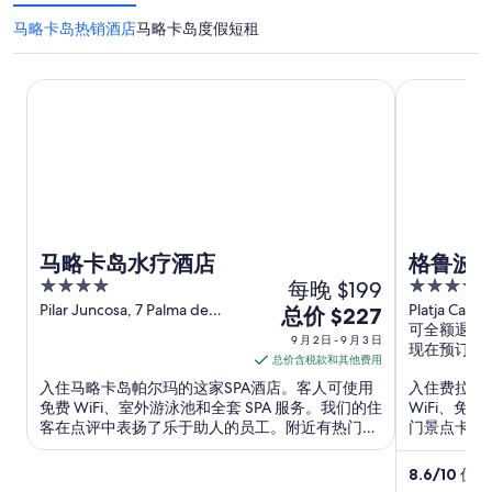
马略卡岛热销酒店
马略卡岛度假短租
马略卡岛水疗酒店
格鲁波特尔
马略卡岛水疗酒店
格鲁波
4
每晚 $199
4
out
out
Pilar Juncosa, 7 Palma de
Platja Cala 
9
总价 $227
Mallorca Mallorca
Colom Felan
可全额退款
of
of
月
9 月 2 日 - 9 月 3 日
现在预订，
5
5
2
总价含税款和其他费用
日
入住马略卡岛帕尔玛的这家SPA酒店。客人可使用
入住费拉尼
到
免费 WiFi、室外游泳池和全套 SPA 服务。我们的住
WiFi、免
客在点评中表扬了乐于助人的员工。附近有热门景
门景点卡拉
9
点帕尔马德马洛卡港口和卡拉市长海滩。
月
8.6
/
10
优秀！
3