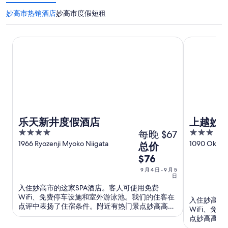
妙高市热销酒店
妙高市度假短租
乐天新井度假酒店
上越妙高阿
乐天新井度假酒店
上越妙
4
每晚 $67
3
out
out
1966 Ryozenji Myoko Niigata
1090 Okemi
9
总价
of
of
月
$76
5
5
4
9 月 4 日 - 9 月 5
日
日
入住妙高市的这家SPA酒店。客人可使用免费
到
WiFi、免费停车设施和室外游泳池。我们的住客在
9
入住妙高市
点评中表扬了住宿条件。附近有热门景点妙高高原
WiFi、
月
和妙高阳光地带。
点妙高高原
5