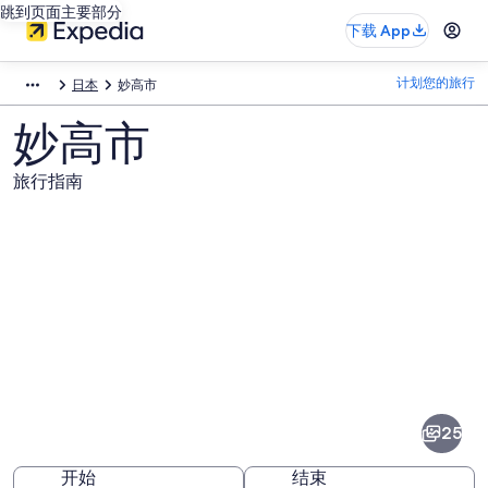
跳到页面主要部分
下载 App
计划您的旅行
日本
妙高市
妙高市
旅行指南
妙
高
市
25
图
开始
结束