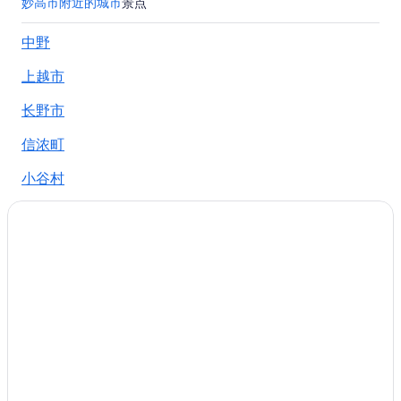
妙高市附近的城市
景点
法末自然的家山彦附近的酒店
中野
汤泽町的酒店
上越市
赤仓温泉滑雪场附近的酒店
赤倉温泉的酒店
长野市
津南町的民宿
信浓町
津南町的酒店
小谷村
长冈市的酒店
鬼无里
南鱼沼郡的酒店
上堀之内的酒店
神立高原滑雪场附近的酒店
赤仓的酒店
十日町市的酒店
越后汤泽站的家庭旅馆
越后汤泽站附近的酒店