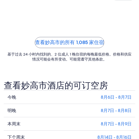
日
的
每
晚
价
格
查看妙高市的所有 1,085 家住宿
总
价
基于过去 24 小时内找到的、2 位成人 1 晚住宿的每晚最低价格。价格和供应
$76
情况可能会有所变动。可能需遵守其他条款。
查看妙高市酒店的可订空房
查
今晚
8月6日 - 8月7日
看
查
妙
明晚
8月7日 - 8月8日
看
高
查
妙
本周末
8月7日 - 8月9日
市
看
高
今
查
妙
下个周末
8月14日 - 8月16日
市
晚