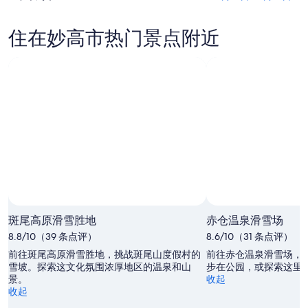
看
高
明
的
妙
市
晚
价
住在妙高市热门景点附近
高
本
的
格，
市
周
价
入
下
末
格，
住
周
的
入
日
末
价
住
期
的
格，
日
为
价
入
期
8
格，
住
月
为
入
日
6
8
住
日
月
期
日
-
7
为
8
日
期
8
斑尾高原滑雪胜地
赤仓温泉滑雪场
月
-
月
为
8.8/10（39 条点评）
7
8
8.6/10（31 条点评）
7
8
日
月
日
月
前往斑尾高原滑雪胜地，挑战斑尾山度假村的
前往赤仓温泉滑雪场，
8
雪坡。探索这文化氛围浓厚地区的温泉和山
-
14
步在公园，或探索这里
景。
收起
日
8
日
收起
月
-