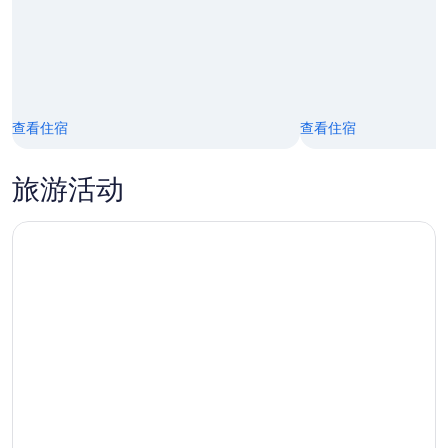
9
8
日
月
16
日
查看住宿
查看住宿
旅游活动
长野雪猴、善光寺和清酒一日游