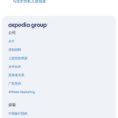
马雷罗的私人度假屋
运河街附近的酒店
卡萨库里亚尔附近的酒店
冰沙国王中心附近的酒店
杰克逊广场附近的酒店
公司
韦斯特维戈的私人度假屋
关于
位于梅泰里的娱乐场酒店
求职招聘
梅泰里的船屋酒店
上架您的房源
位于法国街区的 5 星级酒店
合作伙伴
位于法国街区的经济型酒店
投资者关系
法国街区的酒店
广告宣传
位于新奥尔良中央商务区的设有酒吧的酒店
Affiliate Marketing
位于新奥尔良中央商务区的娱乐场酒店
新奥尔良爵士博物馆附近的酒店
探索
典藏厅附近的酒店
中国旅行指南