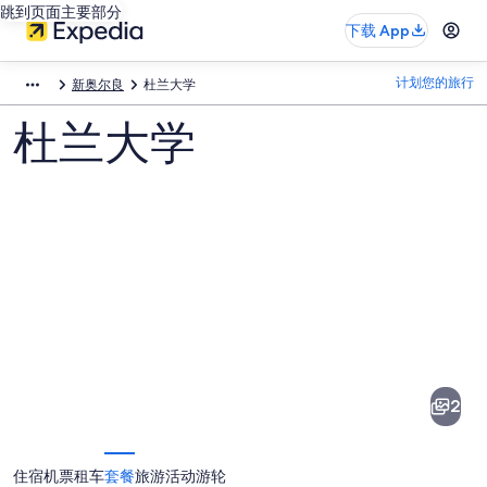
跳到页面主要部分
下载 App
计划您的旅行
新奥尔良
杜兰大学
杜兰大学
杜
兰
大
2
学
图
住宿
机票
租车
套餐
旅游活动
游轮