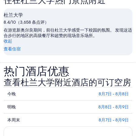
杜兰大学
8.4/10（3,658 条点评）
在游览新奥尔良期间，前往杜兰大学感受一下校园的氛围。 发现这适
合步行的地区的高级餐厅和超赞的现场音乐场所。
收起
查看住宿
热门酒店优惠
查看杜兰大学附近酒店的可订空房
查
今晚
8月7日 - 8月8日
看
查
杜
明晚
8月8日 - 8月9日
看
兰
查
杜
本周末
8月7日 - 8月9日
大
看
兰
学
杜
大
附