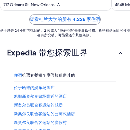
8
8
7
out
out
717 Orleans St. New Orleans LA
4545 Ma
日
月
日
of
of
9
-
5
5
日
查看杜兰大学的所有 4,228 家住宿
8
月
基于过去 24 小时内找到的、2 位成人 1 晚住宿的每晚最低价格。价格和供应情况可能
9
会有所变动。可能需遵守其他条款。
日
Expedia 带您探索世界
住宿
机票
套餐
租车
度假短租房
其他
位于哈维的娱乐场酒店
凯撒新奥尔良赌场附近的酒店
新奥尔良联合客运站的城堡
新奥尔良联合客运站的公寓式酒店
新奥尔良联合客运站的度假村