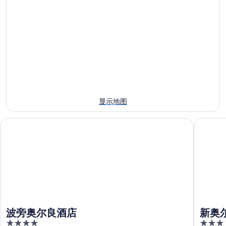
兰
学
近
大
附
今
学
近
晚
附
明
的
近
晚
住
的
的
宿
本
住
价
周
宿
格，
末
价
入
显示地图
住
格，
住
宿
入
日
波旁奥尔良酒店
新奥尔良
价
住
期
格，
日
为
入
期
8
住
月
为
日
7
8
日
月
期
-
8
为
8
日
8
波旁奥尔良酒店
新奥
月
-
月
4
3