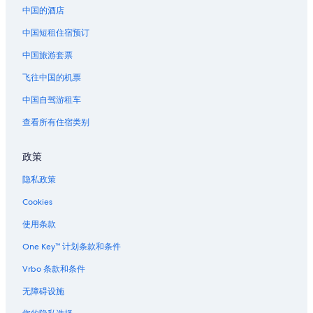
位于上城区历史街区的Caesars Entertainment酒店
中国的酒店
上城区历史街区的酒店
中国短租住宿预订
中城区的酒店
中国旅游套票
位于新奥尔良的 4 星级酒店
飞往中国的机票
位于新奥尔良的 5 星级酒店
中国自驾游租车
新奥尔良的农业旅游旅馆
查看所有住宿类别
新奥尔良的公寓
新奥尔良的民宿
政策
新奥尔良的城堡
隐私政策
新奥尔良的村舍
Cookies
新奥尔良的游轮
使用条款
新奥尔良的家庭旅馆
One Key™ 计划条款和条件
位于新奥尔良的沙滩酒店
Vrbo 条款和条件
位于新奥尔良的商务酒店
无障碍设施
位于新奥尔良的娱乐场酒店