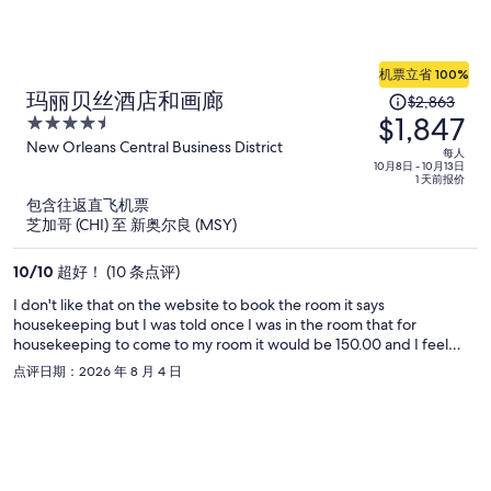
机票立省 100%
原
玛丽贝丝酒店和画廊
$2,863
$1,847
价
4.5
为
out
New Orleans Central Business District
每人
of
10月8日 - 10月13日
每
1 天前报价
5
人
包含往返直飞机票
$2,863，
芝加哥 (CHI) 至 新奥尔良 (MSY)
现
价
10
/
10
超好！ (10 条点评)
为
I don't like that on the website to book the room it says
每
housekeeping but I was told once I was in the room that for
人
housekeeping to come to my room it would be 150.00 and I feel
$1,847
that's wrong and false advertisement, I was under the impression
点评日期：2026 年 8 月 4 日
that housekeeping would come to the room everyday and since
that's not the case that should be something that should be in the
description so your guess won't be confused like I was