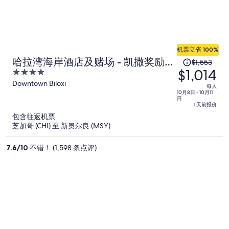
机票立省 100%
原
哈拉湾海岸酒店及赌场 - 凯撒奖励目
$1,553
$1,014
价
4
的地
为
out
Downtown Biloxi
每人
of
10月8日 - 10月11
每
日
5
人
1 天前报价
$1,553，
包含往返机票
芝加哥 (CHI) 至 新奥尔良 (MSY)
现
价
7.6
/
10
不错！ (1,598 条点评)
为
每
人
$1,014