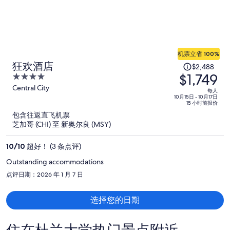
机票立省 100%
原
狂欢酒店
$2,488
$1,749
价
4
为
out
Central City
每人
of
10月15日 - 10月17日
每
15 小时前报价
5
人
包含往返直飞机票
$2,488，
芝加哥 (CHI) 至 新奥尔良 (MSY)
现
价
10
/
10
超好！ (3 条点评)
为
Outstanding accommodations
每
点评日期：2026 年 1 月 7 日
人
$1,749
选择您的日期
住在杜兰大学热门景点附近