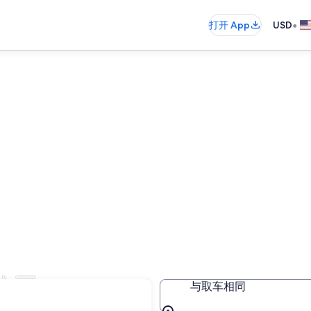
•
打开 App
USD
公司
与取车相同