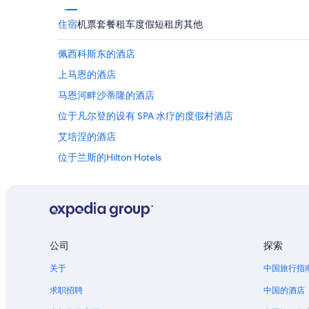
住宿
机票
套餐
租车
度假短租房
其他
佩西科斯东的酒店
上马恩的酒店
马恩河畔沙蒂隆的酒店
位于凡尔登的设有 SPA 水疗的度假村酒店
艾培涅的酒店
位于兰斯的Hilton Hotels
圣瑞利安莱维拉的酒店
奥布河畔阿尔西的酒店
安古兰库尔的酒店
公司
探索
关于
中国旅行指
求职招聘
中国的酒店