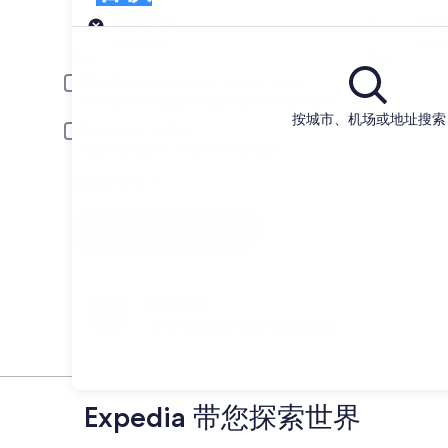
取车
取车日期
还车
8月21日
8月
驾驶员年龄在 30 岁以下或 70 岁以上
年轻或年长的驾驶员可能会被要求支付额外费用。
按城市、机场或地址搜索
包括 AARP 会员价
须持有会员身份，并在取车时通过验证。
我有折扣码
搜索
随心所欲
多项/部分租车取消可免手续费
Expedia 带您探索世界