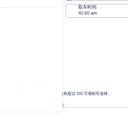
与取车相同
日期
取车时间
22日
尽享实惠
One Key 计划会员有超过 100 万项租车选择，
可省 10% 或更多
了解 One Key 计划