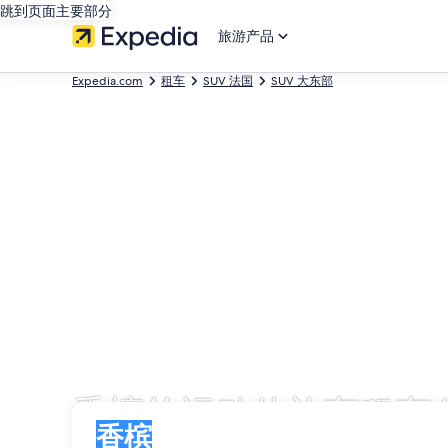
跳到页面主要部分
旅游产品
Expedia.com
租车
SUV 法国
SUV 大东部
香槟的运动休旅车租车
取车
取车
香槟