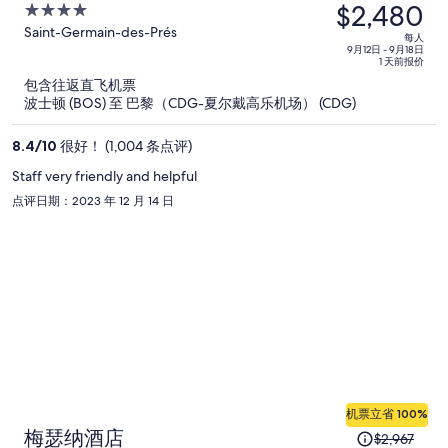
$2,480
价
4
为
out
Saint-Germain-des-Prés
每人
of
每
9月12日 - 9月18日
1 天前报价
5
人
包含往返直飞机票
$4,303，
波士顿 (BOS) 至 巴黎（CDG-夏尔戴高乐机场） (CDG)
现
价
8.4
/
10
很好！ (1,004 条点评)
为
Staff very friendly and helpful
每
点评日期：2023 年 12 月 14 日
人
$2,480
机票立省 100%
原
梅瑟纳酒店
$2,967