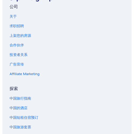
位于凡尔登的设有 SPA 水疗的度假村酒店
公司
香槟的乡间别墅
关于
香槟的酒店
求职招聘
香槟的私人度假屋
上架您的房源
西耶里的酒店
合作伙伴
葛兰皮衣的酒店
投资者关系
圣维讷的公寓
广告宣传
圣瑞利安莱维拉的酒店
Affiliate Marketing
马恩河畔沙蒂隆的酒店
巴尔鲁瓦地区利尼的酒店
探索
中国旅行指南
中国的酒店
中国短租住宿预订
中国旅游套票