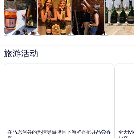
观光一日游
餐饮和夜生活
历史和文化
私人和定制之
旅
旅游活动
在马恩河谷的热情导游陪同下游览香槟并品尝香槟
全天Moe
在马恩河谷的热情导游陪同下游览香槟并品尝香
全天Mo