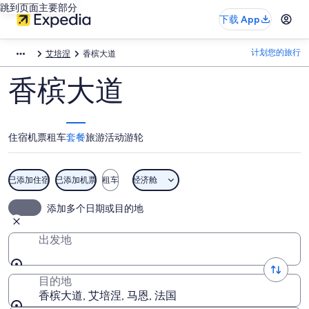
跳到页面主要部分
下载 App
计划您的旅行
艾培涅
香槟大道
香槟大道
住宿
机票
租车
套餐
旅游活动
游轮
已添加住宿
已添加机票
租车
经济舱
添加多个日期或目的地
出发地
目的地
香槟大道, 艾培涅, 马恩, 法国