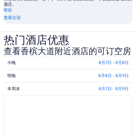
酒庄。
收起
查看住宿
热门酒店优惠
查看香槟大道附近酒店的可订空房
查
今晚
8月7日 - 8月8日
看
查
香
明晚
8月8日 - 8月9日
看
槟
查
香
本周末
8月7日 - 8月9日
大
看
槟
道
香
大
附
槟
道
近
大
附
今
道
近
晚
附
明
的
近
晚