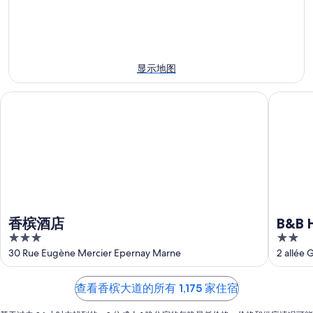
住
的
的
宿
本
住
价
周
宿
格，
末
价
入
显示地图
住
格，
住
宿
入
日
香槟酒店
B&B H
价
住
期
格，
日
为
入
期
8
住
月
为
日
7
8
日
月
期
-
8
为
8
日
8
香槟酒店
B&B
月
-
月
3
2
8
8
7
out
out
30 Rue Eugène Mercier Epernay Marne
2 allée 
日
月
日
of
of
9
-
5
5
日
查看香槟大道的所有 1,175 家住宿
8
月