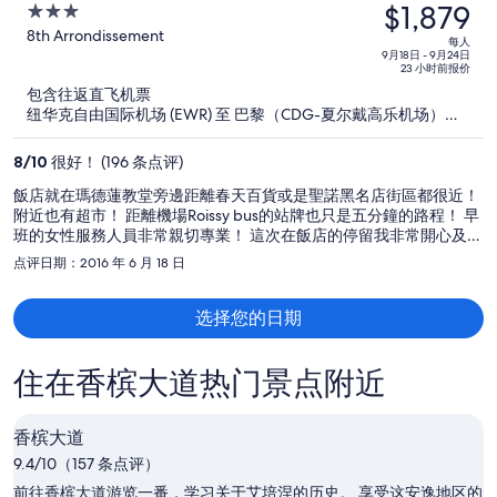
$1,879
价
3
为
out
8th Arrondissement
每人
of
9月18日 - 9月24日
每
23 小时前报价
5
人
包含往返直飞机票
$2,967，
纽华克自由国际机场 (EWR) 至 巴黎（CDG-夏尔戴高乐机场）
现
(CDG)
价
8
/
10
很好！ (196 条点评)
为
飯店就在瑪德蓮教堂旁邊距離春天百貨或是聖諾黑名店街區都很近！
每
附近也有超市！ 距離機場Roissy bus的站牌也只是五分鐘的路程！ 早
人
班的女性服務人員非常親切專業！ 這次在飯店的停留我非常開心及享
$1,879
受！ 我下一次回來巴黎一定會再選擇住宿這家飯店！
点评日期：2016 年 6 月 18 日
选择您的日期
住在香槟大道热门景点附近
香槟大道
9.4/10（157 条点评）
前往香槟大道游览一番，学习关于艾培涅的历史。 享受这安逸地区的