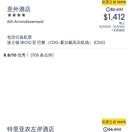
机票立省 100%
原
意外酒店
$2,237
$1,412
价
4
为
out
6th Arrondissement
每人
of
10月10日 - 10月14日
每
1 天前报价
5
人
包含往返机票
$2,237，
波士顿 (BOS) 至 巴黎（CDG-夏尔戴高乐机场） (CDG)
现
价
8.8
/
10
优秀！ (705 条点评)
为
每
人
$1,412
机票立省 100%
原
特里亚农左岸酒店
$4,303