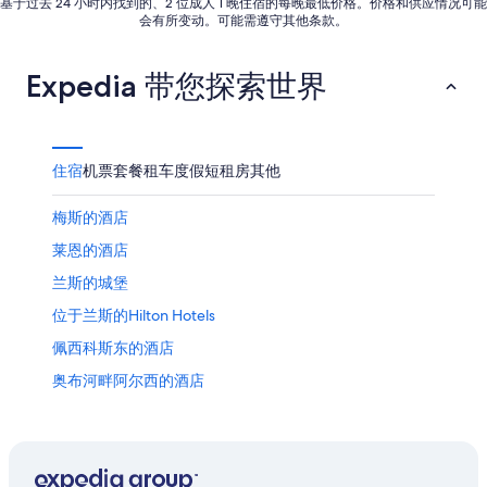
基于过去 24 小时内找到的、2 位成人 1 晚住宿的每晚最低价格。价格和供应情况可能
9
会有所变动。可能需遵守其他条款。
日
Expedia 带您探索世界
住宿
机票
套餐
租车
度假短租房
其他
梅斯的酒店
莱恩的酒店
兰斯的城堡
位于兰斯的Hilton Hotels
佩西科斯东的酒店
奥布河畔阿尔西的酒店
吕代的酒店
艾培涅的酒店
穆宗的酒店