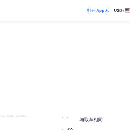
•
打开 App
USD
惠推荐
与取车相同