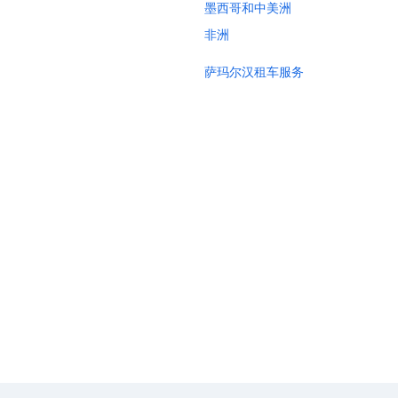
墨西哥和中美洲
非洲
萨玛尔汉租车服务
纳曼干租车服务
纽约租车服务
伦敦租车服务
坎昆租车服务
洛杉矶租车服务
蓬塔卡纳租车服务
巴塞罗那租车服务
圣地亚哥县租车服务
芝加哥租车服务
乌兹别克斯坦Budget租车服务
乌兹别克斯坦Hertz租车服务