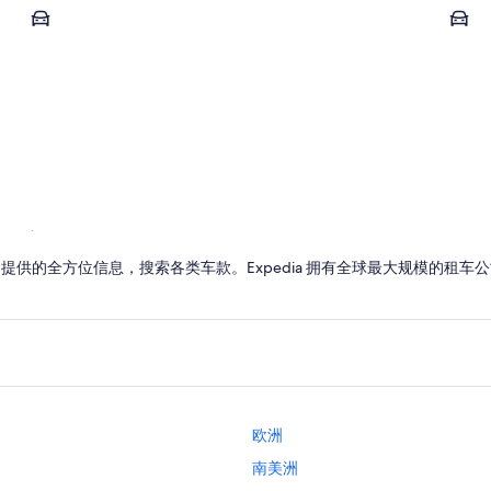
萨玛尔汉
布哈拉
萨玛尔汉
布哈
a 提供的全方位信息，搜索各类车款。Expedia 拥有全球最大规模的租
欧洲
南美洲