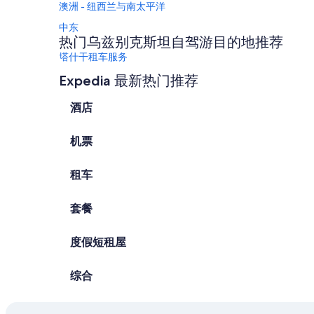
澳洲 - 纽西兰与南太平洋
中东
热门乌兹别克斯坦自驾游目的地推荐
塔什干租车服务
布哈拉租车服务
Expedia 最新热门推荐
热门自驾游胜地推荐
酒店
拉斯维加斯租车服务
奥兰多租车服务
机票
巴黎租车服务
迈阿密租车服务
租车
罗马租车服务
套餐
玛雅海滨租车服务
旧金山租车服务
度假短租屋
欧胡岛租车服务
乌兹别克斯坦租车服务
综合
乌兹别克斯坦Alamo Rent A Car租车服务
乌兹别克斯坦Enterprise租车服务