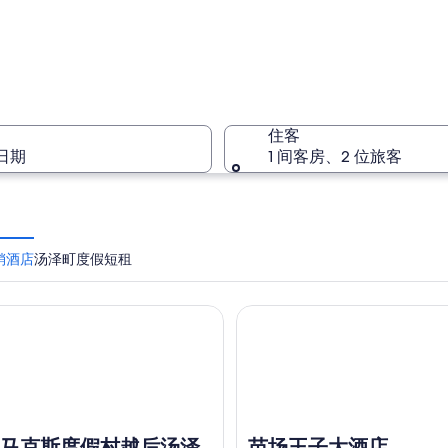
汤泽町
住客
日期
1 间客房、2 位旅客
汤泽町
销酒店
汤泽町度假短租
克斯度假村越后汤泽
苗场王子大酒店
马克斯度假村越后汤泽
苗场王子大酒店