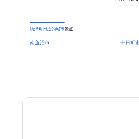
汤泽町附近的城市
景点
南鱼沼市
十日町