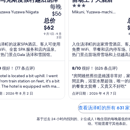
每晚
3
out
uzawa Yuzawa Niigata
Mikuni, Yuzawa-machi
$56
Yuzawa Niigata-ken
of
9
8
总价
5
月
$62
1
2
9 月 1 日 - 9 月
8
日
2 日
泽町的这家SPA酒店。客人可使用
入住汤泽町的这家滑雪酒店。客
到
WiFi、全套 SPA 服务和店内温泉。
免费 WiFi、早餐和店内停车场
9
8
热门景点Gala 汤泽和雪国馆。
热门景点苗场滑雪场和上信越高
月
园。
2
2
0
很好！ (77 条点评)
8
/
10
很好！ (626 条点评)
日
tel is located a bit uphill. I went
的
"房間雖然舊但是維護非常好，
rom train station on feet, it's a bit
間足夠，浴室水壓超強，唯一的
每
 The hotel is equipped with many
的餐食太貧瘠，又貴又不好吃"
晚
ies for relaxing including table
：2026 年 8 月 2 日
点评日期：2026 年 4 月 7 日
价
, manga rooms, karaoke rooms.
格
sen is very large and
table. The breakfast is in buffet
总
查看汤泽町的所有 631 
and the quality is ..."
价
基于过去 24 小时内找到的、2 位成人 1 晚住宿的每晚最
$62
$
动。可能需遵守其他条款。