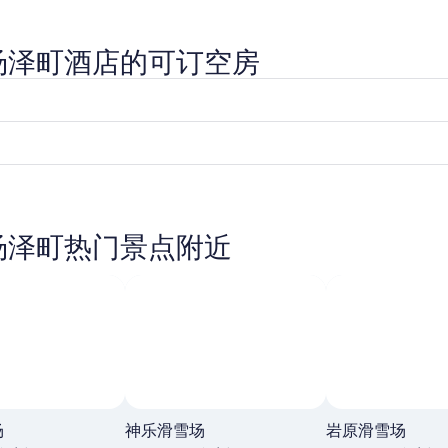
汤泽町酒店的可订空房
汤泽町热门景点附近
场
神乐滑雪场
岩原滑雪场