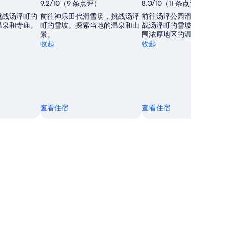
）
9.2/10（9 条点评）
8.0/10（11 条点评）
挑战汤泽町的
前往神乐田代滑雪场，挑战汤泽
前往汤泽公园滑雪度假胜地
温泉和寺庙。
町的雪坡。探索当地的温泉和山
战汤泽町的雪坡。探索这文
景。
围浓厚地区的温泉和山景。
收起
收起
查看住宿
查看住宿