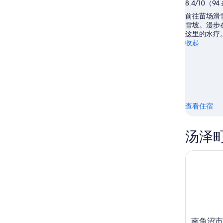
住
月
为
8.4/10（9
日
8
8
前往苗场滑
日
月
期
雪坡。漫步
-
9
为
这里的水疗
收起
8
日
8
月
-
月
9
8
14
日
月
日
10
-
日
8
查看住宿
月
16
日
汤泽
南鱼沼市