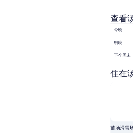
查看
查
今晚
看
查
汤
明晚
看
泽
查
汤
下个周末
町
看
泽
今
汤
町
晚
住在
泽
明
的
町
晚
价
下
的
格，
周
价
入
末
格，
住
的
入
日
价
住
期
格，
日
为
入
期
8
苗场滑雪