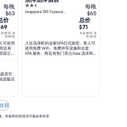
每晚
2.5
每晚
out
Iwappara 155 Yuzawa
$63
$65
Niigata-ken
of
8
总价
总价
5
月
月
$69
$71
3
29
 月 23 日 - 8
8 月 29 日 - 8
日
月 24 日
日
月 30 日
人可使用
入住汤泽町的这家SPA日式旅馆。客人可
到
到
。附近有
使用免费 WiFi、免费停车设施和全套
8
原国立公
SPA 服务。附近有热门景点Gala 汤泽和
月
月
岩原滑雪场。
4
30
日
日
家庭房空
的
的
就是飯店
每
每
晚
晚
价
价
格
格
家住宿
总
总
价
价
低价格。价格和供应情况可能会有所变
69
$71