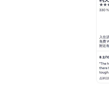
2.5
out
330 Y
of
5
入住汤
免费 
附近有
8.2
/
1
"The ho
there f
tough.
facilit
点评日期
tennis
The on
comfor
format 