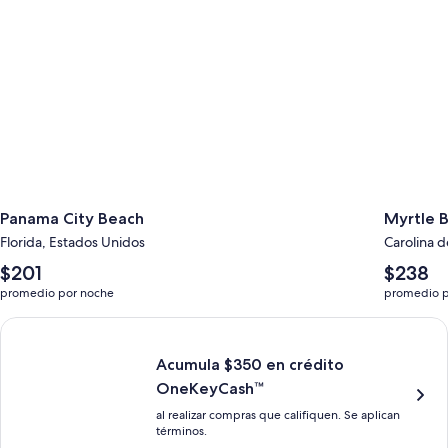
Panama City Beach
Myrtle 
Florida, Estados Unidos
Carolina d
El
El
$201
$238
precio
precio
promedio por noche
promedio p
promedio
promedio
por
por
Acumula $350 en crédito OneKeyCash marca registrada con la T
noche
noche
es
es
Acumula $350 en crédito
de
de
OneKeyCash™
$201
$238
al realizar compras que califiquen. Se aplican
términos.