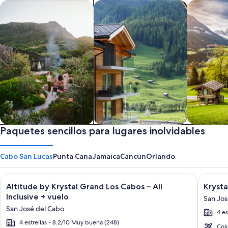
Buscar casas de vacaciones
Buscar departamentos y condomini
Buscar cab
Casas de vacaciones
Paquetes sencillos para lugares inolvidables
Departamentos y
Cabañas
condominios
Cabo San Lucas
Punta Cana
Jamaica
Cancún
Orlando
Galería
Haz clic para obtener más información sobre Altitude by Kryst
Galerí
Haz clic
Altitude by Krystal Grand Los Cabos – All
Krysta
de
de
Inclusive + vuelo
San Jos
imágenes
imáge
San José del Cabo
4 es
de
de
4 estrellas - 8.2/10 Muy buena (248)
Altitude
Krysta
Col