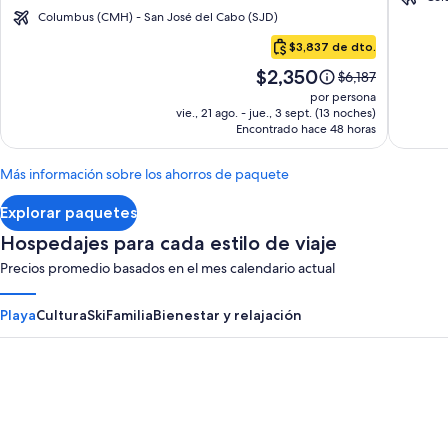
by
Grand
Columbus (CMH) - San José del Cabo (SJD)
Cabo
Krystal
Los
$3,837 de dto.
San
Grand
Cabos
El
$2,350
Lucas
El
$6,187
Los
-
precio
precio
por persona
Cabos
All
es
anterior
vie., 21 ago. - jue., 3 sept. (13 noches)
de
Encontrado hace 48 horas
era
–
inclusi
$2,350.
de
All
$6,187,
Más información sobre los ahorros de paquete
Inclusive
ver
más
Explorar paquetes
información
sobre
Hospedajes para cada estilo de viaje
la
Precios promedio basados en el mes calendario actual
tarifa
estándar.
Playa
Cultura
Ski
Familia
Bienestar y relajación
Panama City Beach
Myrtle B