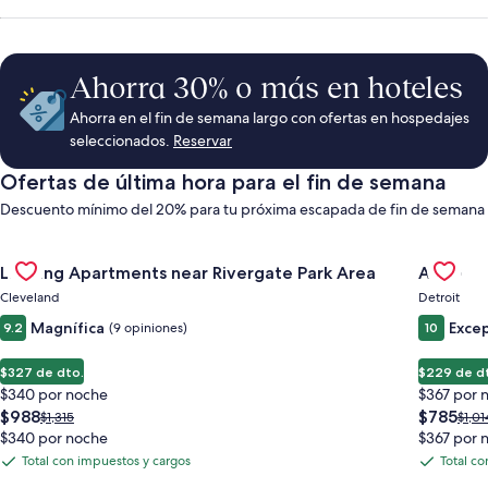
Ahorra 30% o más en hoteles
Ahorra en el fin de semana largo con ofertas en hospedajes
seleccionados.
Reservar
Ofertas de última hora para el fin de semana
Descuento mínimo del 20% para tu próxima escapada de fin de semana
Gallery
Consultar oferta de Landing Apartments near Rivergate Park 
Gallery
Consulta
Landing Apartments near Rivergate Park Area
ALEO
Carousel
Carous
Cleveland
Detroit
Magnífica
Exce
9.2
(9 opiniones)
10
$327 de dto.
$229 de d
$340 por noche
$367 por 
El
El
$988
$785
El
El
$1,315
$1,01
precio
precio
precio
prec
$340 por noche
$367 por 
actual
actual
anterior
ante
Total con impuestos y cargos
Total c
Total
Total
es
es
era
era