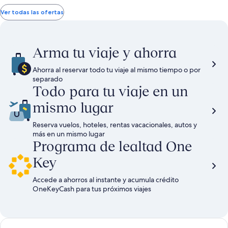
con
con
de
de
de
de
$988
$785
$1,315,
$1,0
impuestos
impuest
Ver todas las ofertas
ver
ver
y
y
más
más
cargos
cargos
información
info
sobre
sobr
Arma tu viaje y ahorra
la
la
tarifa
tarif
Ahorra al reservar todo tu viaje al mismo tiempo o por
estándar.
está
separado
Todo para tu viaje en un
mismo lugar
Reserva vuelos, hoteles, rentas vacacionales, autos y
más en un mismo lugar
Programa de lealtad One
Key
Accede a ahorros al instante y acumula crédito
OneKeyCash para tus próximos viajes