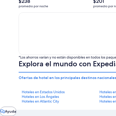
$238
$201
precio
precio
promedio por noche
promedio por 
promedio
promedio
por
por
Acumula $350 en crédito OneKeyCash marca registrada
noche
noche
es
es
de
de
$238
$201
*Los ahorros varían y no están disponibles en todos los paq
Explora el mundo con Expedi
Ofertas de hotel en los principales destinos nacionale
Hoteles en Estados Unidos
Hoteles e
Hoteles en Los Ángeles
Hoteles e
Hoteles en Atlantic City
Hoteles en
Ventana
Ayuda
de