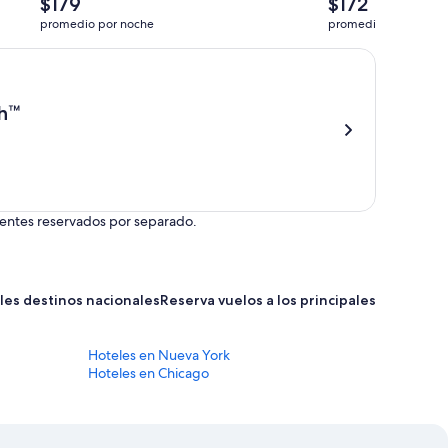
$179
$172
precio
precio
promedio por noche
promedio por noche
promedio
promedio
por
por
uen. Se aplican términos.
noche
noche
es
es
de
de
h™
$179
$172
onentes reservados por separado.
ales destinos nacionales
Reserva vuelos a los principales destinos
Hoteles en Nueva York
Hoteles en Chicago