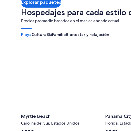
Explorar paquetes
ver
más
Hospedajes para cada estilo 
información
sobre
Precios promedio basados en el mes calendario actual
la
tarifa
estándar.
Playa
Cultura
Ski
Familia
Bienestar y relajación
Myrtle Beach
Panama City
Myrtle Beach
Panama Cit
Carolina del Sur, Estados Unidos
Florida, Esta
El
El