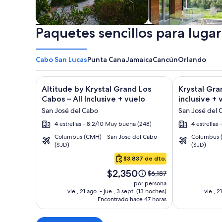
Paquetes sencillos para lugar
Casas de vacaciones
Departamentos y
condominios
Cabo San Lucas
Punta Cana
Jamaica
Cancún
Orlando
Galería
Haz clic para obtener más información sobre Altitud
Galería
Haz clic para
Altitude by Krystal Grand Los
Krystal Gra
de
de
Cabos – All Inclusive + vuelo
inclusive + 
imágenes
imágenes
San José del Cabo
San José del 
de
de
4 estrellas - 8.2/10 Muy buena (248)
4 estrellas
Altitude
Krystal
Columbus (CMH) - San José del Cabo
Columbus (
by
Grand
(SJD)
(SJD)
Cabo
Krystal
Los
San
$3,837 de dto.
Grand
Cabos
Lucas
El
Los
-
$2,350
El
$6,187
precio
precio
Cabos
All
por persona
es
anterior
vie., 21 ago. - jue., 3 sept. (13 noches)
vie., 2
–
inclusive
de
Encontrado hace 47 horas
era
All
$2,350.
de
Inclusive
$6,187,