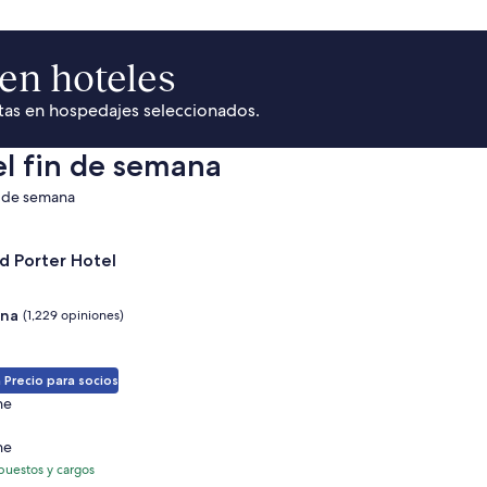
en hoteles
rtas en hospedajes seleccionados.
el fin de semana
n de semana
ate Park Area
ferta de Trumbull and Porter Hotel
d Porter Hotel
na
(1,229 opiniones)
 Precio para socios
he
he
puestos y cargos