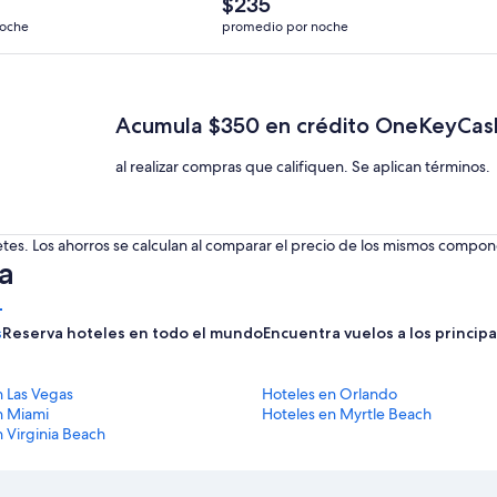
$235
precio
noche
promedio por noche
promedio
por
 con la Tarjeta One Key Plus al realizar compras que califiq
noche
es
de
Acumula $350 en crédito OneKeyCas
$235
al realizar compras que califiquen. Se aplican términos.
uetes. Los ahorros se calculan al comparar el precio de los mismos comp
a
s
Reserva hoteles en todo el mundo
Encuentra vuelos a los princip
n Las Vegas
Hoteles en Orlando
n Miami
Hoteles en Myrtle Beach
 Virginia Beach