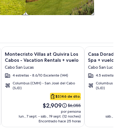
Villas
paquetes
inclusive + vuelo y otros paquetes
n sobre Quivira Los Cabos Condos & Homes - Vacation Rentals
Galería
Haz clic para obtener más información sobre Montecristo Vill
Galería
Haz clic para obtener 
Montecristo Villas at Quivira Los
Casa Dorada Los Cab
de
de
Cabos - Vacation Rentals + vuelo
Spa + vuelo
imágenes
imágenes
Cabo San Lucas
Cabo San Lucas
de
de
4 estrellas - 8.6/10 Excelente (144)
4.5 estrellas - 9.2/10 Ma
Montecristo
Casa
Columbus (CMH) - San José del Cabo
Columbus (CMH) - San 
Villas
Dorada
(SJD)
(SJD)
at
Los
$3,146 de dto.
Cubre e
Quivira
Cabos
El
El
Los
Resort
$2,909
$1
El
$6,055
precio
pre
precio
Cabos
&
por persona
es
es
anterior
lun., 7 sept. - sáb., 19 sept. (12 noches)
sáb., 10 oct. - lun.
-
Spa
de
de
Encontrado hace 25 horas
era
Encontr
Vacation
$2,909.
$1,7
de
Rentals
$6,055,