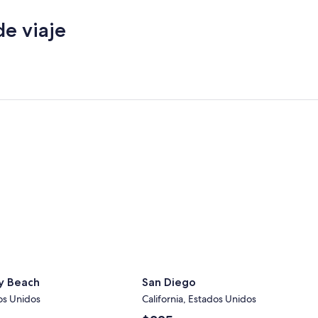
ver
ver
más
más
de viaje
información
informa
sobre
sobre
la
la
tarifa
tarifa
estándar.
estánda
 Beach
San Diego
y Beach
San Diego
dos Unidos
California, Estados Unidos
El