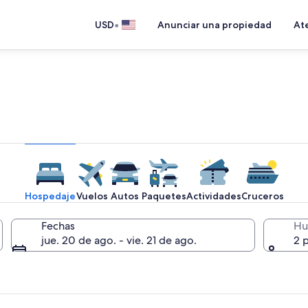
•
USD
Anunciar una propiedad
Ate
 lugar que te lleva a cualqu
Hospedaje
Vuelos
Autos
Paquetes
Actividades
Cruceros
Fechas
Hu
jue. 20 de ago. - vie. 21 de ago.
2 