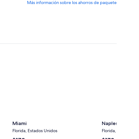
Más información sobre los ahorros de paquete
ver
más
ción
información
sobre
la
tarifa
r.
estándar.
Miami
Naples
Miami
Naples
Florida, Estados Unidos
Florida, Estados Un
El
El