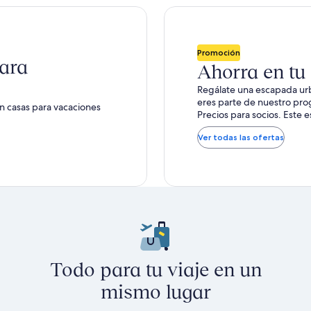
Promoción
ción
ara
Ahorra en t
Regálate una escapada urb
eres parte de nuestro pro
n casas para vacaciones
r.
Precios para socios. Este 
Ver todas las ofertas
Todo para tu viaje en un
mismo lugar