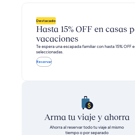
con
con
de
de
de
de
$981
$632
$1,304,
$823,
impuestos
impuestos
ver
ver
y
y
más
más
Destacado
cargos
cargos
información
informa
Hasta 15% OFF en casas p
sobre
sobre
vacaciones
la
la
tarifa
tarifa
Te espera una escapada familiar con hasta 15% OFF e
estándar.
estánda
seleccionadas.
Reservar
Arma tu viaje y ahorra
Ahorra al reservar todo tu viaje al mismo
tiempo o por separado