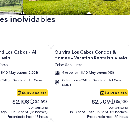
es inolvidables
Cabañas
Casas de campo
e by Krystal Grand Los Cabos – All Inclusive + vuelo y otros 
 obtener más información sobre Krystal Grand Los Cabos - All 
Galería
Haz clic para obtener más informació
nd Los Cabos - All
Quivira Los Cabos Condos &
de
vuelo
Homes - Vacation Rentals + vuelo
imágenes
Cabo
Cabo San Lucas
de
 - 8/10 Muy buena (2,621)
4 estrellas - 8/10 Muy buena (43)
Quivira
CMH) - San José del Cabo
Columbus (CMH) - San José del Cabo
Los
(SJD)
Cabos
$2,590 de dto.
$3,191 de dto.
Condos
El
El
&
$2,108
$2,909
El
El
$4,698
$6,100
precio
precio
precio
precio
Homes
por persona
por persona
es
es
anterior
anterior
1 ago. - jue., 3 sept. (13 noches)
lun., 7 sept. - sáb., 19 sept. (12 noches)
-
de
de
Encontrado hace 47 horas
era
Encontrado hace 25 horas
era
Vacation
$2,108.
$2,909.
de
de
Rentals
$4,698,
$6,100,