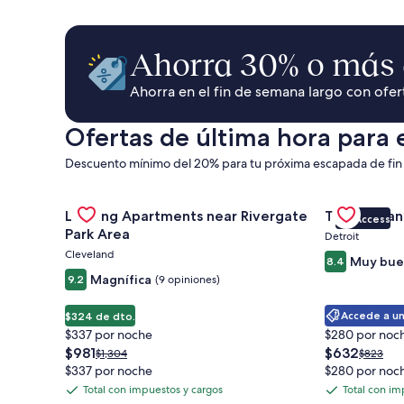
Ahorra 30% o más 
Ahorra en el fin de semana largo con ofe
Ofertas de última hora para 
Descuento mínimo del 20% para tu próxima escapada de fi
Gallery
Consultar oferta de Landing Apartments near Riverg
Gallery
Consultar o
Landing Apartments near Rivergate
Trumbull an
VIP Access
Carousel
Carousel
Park Area
Detroit
Cleveland
Muy bue
8.4
Magnífica
9.2
(9 opiniones)
Accede a un
$324 de dto.
$337 por noche
$280 por noc
El
El
$981
$632
El
El
$1,304
$823
precio
precio
precio
precio
$337 por noche
$280 por noc
actual
actual
anterior
anterior
Total con impuestos y cargos
Total con im
Total
Total
es
es
era
era