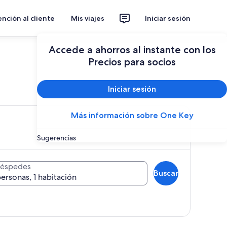
nción al cliente
Mis viajes
Iniciar sesión
Accede a ahorros al instante con los
Precios para socios
ier lugar
Iniciar sesión
Más información sobre One Key
Sugerencias
éspedes
Buscar
personas, 1 habitación