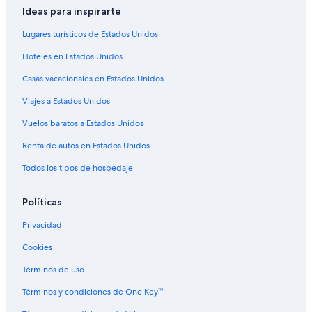
Ideas para inspirarte
Hoteles con área de juegos en New Tampa
Lugares turísticos de Estados Unidos
Hoteles con sauna en New Tampa
Hoteles en Estados Unidos
Hoteles con traslado del/al aeropuerto en New Tampa
Casas vacacionales en Estados Unidos
Hoteles para fumadores en New Tampa
Hoteles en New Tampa
Viajes a Estados Unidos
Hoteles baratos en Vermillion
Vuelos baratos a Estados Unidos
Cabañas en San Antonio
Renta de autos en Estados Unidos
Campings en San Antonio
Todos los tipos de hospedaje
Casas vacacionales en San Antonio
Políticas
Centros vacacionales en San Antonio
Privacidad
Resorts en San Antonio
Apartamentos en San Antonio
Cookies
Hoteles haciendas en San Antonio
Términos de uso
Hoteles en San Antonio
Términos y condiciones de One Key™
Villas en San Antonio