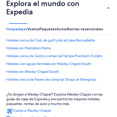
Explora el mundo con
Expedia
Hospedajes
Vuelos
Paquetes
Autos
Rentas vacacionales
Hoteles cerca de Club de golf Links at Lake Bernadette
Hoteles en Plantation Palms
Hoteles cerca de Centro comercial Tampa Premium Outlets
Hoteles con aguas termales en Wesley Chapel South
Hoteles en Wesley Chapel South
Hoteles cerca de Paseo de compras Shops at Wiregrass
Hoteles en Orlando
¿Te diriges a Wesley Chapel? Explora Wesley Chapel con las
Hoteles en Meadow Pointe
guías de viaje de Expedia y encuentra los mejores hoteles,
Hoteles 5 estrellas en Land O' Lakes
paquetes, rentas de auto y mucho más.
Vuelos a Wesley Chapel
Casas de ciudad en Land O' Lakes