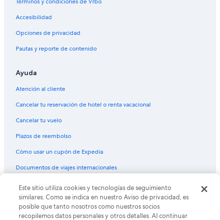
Términos y condiciones de Vrbo
Cabañas en Lutz
Accesibilidad
Casas de ciudad en Lutz
Opciones de privacidad
Resorts en Lutz
Pautas y reporte de contenido
Apartamentos en Lutz
Hoteles con bar en Lutz
Ayuda
Hoteles de La Quinta Inn & Suites en Lutz
Atención al cliente
Hoteles en Lutz
Cancelar tu reservación de hotel o renta vacacional
Moteles en Lutz
Cancelar tu vuelo
Posadas en Lutz
Plazos de reembolso
Apart-Hoteles en Paradise Lakes
Cómo usar un cupón de Expedia
Hoteles en la playa en Paradise Lakes
Documentos de viajes internacionales
Hoteles baratos en Paradise Lakes
Este sitio utiliza cookies y tecnologías de seguimiento
© 2026 Expedia, Inc., una empresa de Expedia Group. Todos los
Hoteles 3 estrellas en Saint Leo
derechos reservados. Expedia y el logo de Expedia son marcas
similares. Como se indica en nuestro Aviso de privacidad, es
registradas o marcas comerciales de Expedia, Inc. CST# 2029030-50.
Hoteles en Saint Leo
posible que tanto nosotros como nuestros socios
recopilemos datos personales y otros detalles. Al continuar