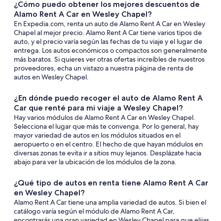
¿Cómo puedo obtener los mejores descuentos de
Alamo Rent A Car en Wesley Chapel?
En Expedia.com, renta un auto de Alamo Rent A Car en Wesley
Chapel al mejor precio. Alamo Rent A Car tiene varios tipos de
auto, y el precio varía según las fechas de tu viaje y el lugar de
entrega. Los autos económicos o compactos son generalmente
más baratos. Si quieres ver otras ofertas increíbles de nuestros
proveedores, echa un vistazo a nuestra página de renta de
autos en Wesley Chapel.
¿En dónde puedo recoger el auto de Alamo Rent A
Car que renté para mi viaje a Wesley Chapel?
Hay varios módulos de Alamo Rent A Car en Wesley Chapel.
Selecciona el lugar que más te convenga. Por lo general, hay
mayor variedad de autos en los módulos situados en el
aeropuerto o en el centro. El hecho de que hayan módulos en
diversas zonas te evita ir a sitios muy lejanos. Desplázate hacia
abajo para ver la ubicación de los módulos de la zona.
¿Qué tipo de autos en renta tiene Alamo Rent A Car
en Wesley Chapel?
Alamo Rent A Car tiene una amplia variedad de autos. Si bien el
catálogo varía según el módulo de Alamo Rent A Car,
encontrarás una gran variedad en Wesley Chapel para que elijas