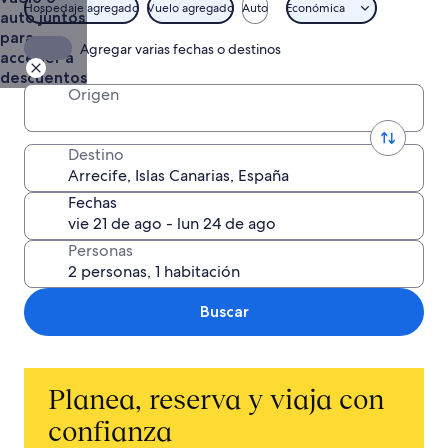
Vuelo +
Hospedaje agregado
Vuelo agregado
Auto
Económica
auto juntos
Hotel
para
Agregar varias fechas o destinos
acceder a
descuentos
Origen
Destino
Fechas
Personas
Buscar
Planea, reserva y viaja con
confianza