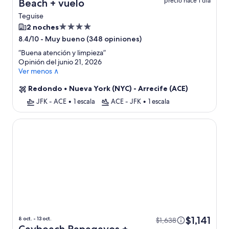
precio hace 1 día
Beach + vuelo
Teguise
Propiedad
2 noches
de
-
Muy bueno (348 opiniones)
8.4/10
4.0
“
Buena atención y limpieza
”
estrellas
Opinión del junio 21, 2026
Ver menos ∧
Redondo
•
Nueva York (NYC) - Arrecife (ACE)
JFK - ACE
•
1 escala
ACE - JFK
•
1 escala
Caybeach Papagayos
$1,141
8 oct. - 13 oct.
$1,638