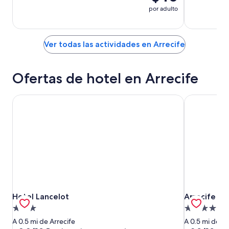
por adulto
Ver todas las actividades en Arrecife
Ofertas de hotel en Arrecife
Hotel Lancelot
Arrecife Gr
Hotel Lancelot
Arrecife Gr
Hotel Lancelot
Arrecife Gr
Propiedad
Propiedad
de
de
A 0.5 mi de Arrecife
A 0.5 mi de Ar