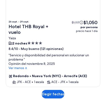
$1,050
26 sept. - 29 sept.
$1,117
Hotel THB Royal +
por persona
precio hace 1 día
vuelo
Yaiza
Propiedad
2 noches
de
-
Muy bueno (121 opiniones)
8.4/10
4.0
“
Servicio y disponibilidad del personal en solucionar un
estrellas
problema
”
Opinión del noviembre 8, 2025
Ver menos ∧
Redondo
•
Nueva York (NYC) - Arrecife (ACE)
JFK - ACE
•
1 escala
ACE - JFK
•
1 escala
Elegir fechas