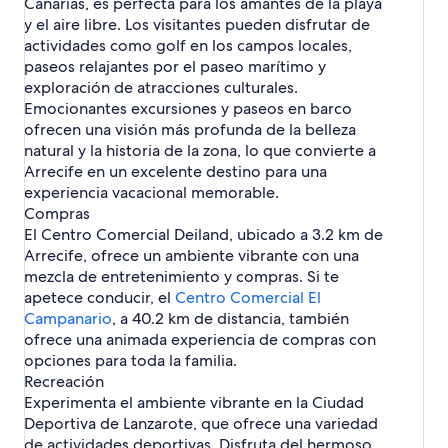
Canarias, es perfecta para los amantes de la playa
i
l
a
a
p
r
g
r
n
a
b
y el aire libre. Los visitantes pueden disfrutar de
d
á
i
i
l
a
p
r
actividades como golf en los campos locales,
e
g
r
n
a
d
á
i
A
i
l
paseos relajantes por el paseo marítimo y
a
p
e
g
r
p
n
a
exploración de atracciones culturales.
d
á
H
i
l
a
a
p
e
g
Emocionantes excursiones y paseos en barco
o
n
a
r
d
á
H
i
ofrecen una visión más profunda de la belleza
t
a
p
t
e
g
o
n
e
d
á
natural y la historia de la zona, lo que convierte a
a
C
i
t
a
l
e
g
Arrecife en un excelente destino para una
m
a
n
e
d
e
A
i
e
s
a
experiencia vacacional memorable.
l
e
s
p
n
n
a
d
Compras
e
H
d
a
a
t
s
e
s
o
El Centro Comercial Deiland, ubicado a 3.2 km de
e
r
d
o
d
A
e
t
Arrecife, ofrece un ambiente vibrante con una
s
t
e
s
e
p
n
e
e
a
H
mezcla de entretenimiento y compras. Si te
e
c
a
P
l
n
m
o
apetece conducir, el
n
a
r
Centro Comercial El
l
e
d
e
t
P
m
t
Campanario
, a 40.2 km de distancia, también
a
s
e
n
e
l
p
a
ofrece una animada experiencia de compras con
y
e
r
t
l
a
o
m
a
n
opciones para toda la familia.
i
o
e
y
e
e
H
P
Recreación
s
s
s
a
n
n
o
l
m
e
e
Experimenta el ambiente vibrante en la Ciudad
H
T
t
n
a
o
n
n
Deportiva de Lanzarote, que ofrece una variedad
o
a
o
d
y
e
P
P
n
h
s
de actividades deportivas. Disfruta del hermoso
a
a