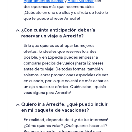
Apartamentos Islamar
y
Hotel Miramar
son
dos opciones más que recomendables.
¡Quédate en uno de ellos y disfruta de todo lo
que te puede ofrecer Arrecife!
¿Con cuánta anticipación debería
reservar un viaje a Arrecife?
Si lo que quieres es atrapar las mejores
ofertas, lo ideal es que reserves lo antes
posible, y en Expedia puedes empezar a
comparar precios de vuelos ¡hasta 12 meses
antes de tu viaje! De todas formas, también
solemos lanzar promociones especiales de vez
en cuando, por lo que no está de más echarles
un ojo a nuestras ofertas. Quién sabe, ¡quizás
veas alguna para Arrecife!
Quiero ir a Arrecife, ¿qué puedo incluir
en mi paquete de vacaciones?
En realidad, depende de ti ¡y de tus intereses!
¿Cómo quieres volar? ¿Qué quieres hacer allí?
Por nuestra parte, te lo ponemos fácil para