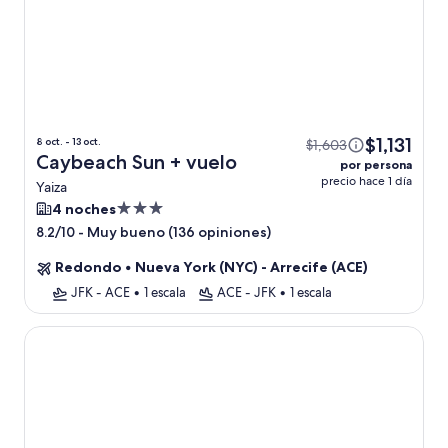
$1,131
8 oct. - 13 oct.
$1,603
Caybeach Sun + vuelo
por persona
precio hace 1 día
Yaiza
Propiedad
4 noches
de
-
Muy bueno (136 opiniones)
8.2/10
3.0
Redondo
•
Nueva York (NYC) - Arrecife (ACE)
estrellas
JFK - ACE
•
1 escala
ACE - JFK
•
1 escala
Hotel Riu Paraiso Lanzarote - All Inclusive