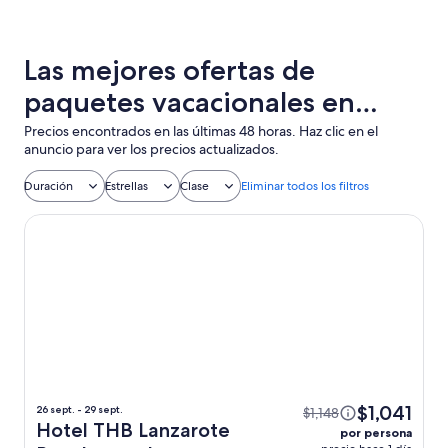
Las mejores ofertas de
paquetes vacacionales en
Arrecife con vuelo + hotel
Precios encontrados en las últimas 48 horas. Haz clic en el
anuncio para ver los precios actualizados.
incluido
Duración
Estrellas
Clase
Eliminar todos los filtros
Hotel THB Lanzarote Beach
$1,041
26 sept. - 29 sept.
$1,148
Hotel THB Lanzarote
por persona