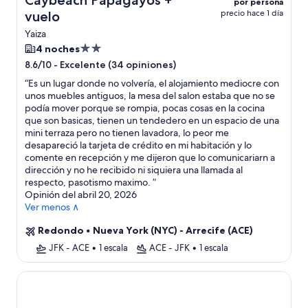
Caybeach Papagayos +
por persona
precio hace 1 día
vuelo
Yaiza
Propiedad
4 noches
de
-
Excelente (34 opiniones)
8.6/10
2.0
“
Es un lugar donde no volvería, el alojamiento mediocre con
estrellas
unos muebles antiguos, la mesa del salon estaba que no se
podía mover porque se rompia, pocas cosas en la cocina
que son basicas, tienen un tendedero en un espacio de una
mini terraza pero no tienen lavadora, lo peor me
desapareció la tarjeta de crédito en mi habitación y lo
comente en recepción y me dijeron que lo comunicariarn a
dirección y no he recibido ni siquiera una llamada al
respecto, pasotismo maximo.
”
Opinión del abril 20, 2026
Ver menos ∧
Redondo
•
Nueva York (NYC) - Arrecife (ACE)
JFK - ACE
•
1 escala
ACE - JFK
•
1 escala
Caybeach Sun