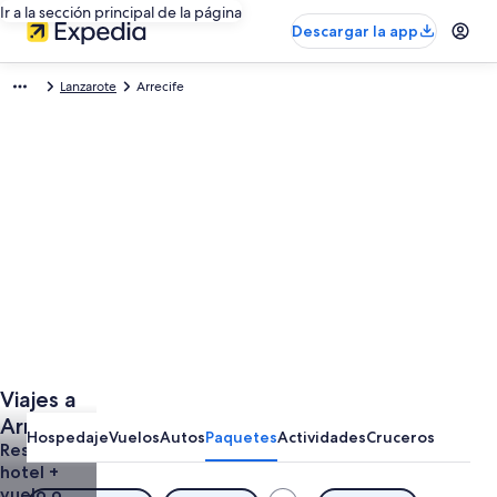
Ir a la sección principal de la página
Descargar la app
Lanzarote
Arrecife
Viajes a
Arrecife
Hospedaje
Vuelos
Autos
Paquetes
Actividades
Cruceros
Todo
Reserva un
hotel +
Incluido
vuelo o