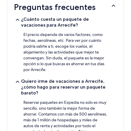
24
Preguntas frecuentes
horas,
con
base
¿Cuánto cuesta un paquete de
en
vacaciones para Arrecife?
una
estancia
El precio depende de varios factores, como
de
fechas, aerolíneas, etc. Para ver por cuánto
1
podría salirte a ti, escoge los vuelos, el
noche
alojamiento y las actividades que mejor te
para
convengan. Sin duda, el paquete es la mejor
2
opción si lo que buscas es ahorrar en tus días
adultos.
por Arrecife.
Los
precios
y
Quiero irme de vacaciones a Arrecife,
la
¿cómo hago para reservar un paquete
disponibilidad
barato?
están
sujetos
Reservar paquetes en Expedia no solo es muy
a
sencillo, sino también la mejor forma de
cambios.
ahorrar. Contamos con más de 500 aerolíneas,
Aplican
más de 1 millón de hospedajes y miles de
términos
autos de renta y actividades por todo el
adicionales.