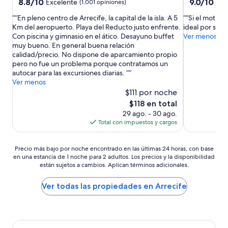
3.0
5.0
8.8
9.0
8.8/10
9.0/10
Excelente
Mag
(1,001 opiniones)
de
de
estrellas
estrellas
“En pleno centro de Arrecife, la capital de la isla. A 5
“Si el motivo d
10,
10,
Km del aeropuerto. Playa del Reducto justo enfrente.
ideal por su si
Excelente,
Magnífico,
Con piscina y gimnasio en el ático. Desayuno buffet
Ver menos
(1,001
(1,001
muy bueno. En general buena relación
opiniones)
opiniones)
calidad/precio. No dispone de aparcamiento propio
pero no fue un problema porque contratamos un
autocar para las excursiones diarias. ”
Ver menos
$111 por noche
El
$118 en total
precio
29 ago. - 30 ago.
actual
Total con impuestos y cargos
es
de
Precio
$118
Precio más bajo por noche encontrado en las últimas 24 horas, con base
en una estancia de 1 noche para 2 adultos. Los precios y la disponibilidad
más
están sujetos a cambios. Aplican términos adicionales.
bajo
por
noche
Ver todas las propiedades en Arrecife
encontrado
en
las
últimas