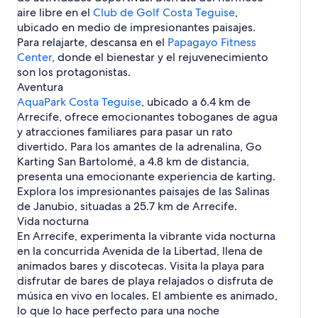
n
l
l
d
í
e
aire libre en el
H
Club de Golf Costa Teguise
,
P
a
a
a
c
n
o
ubicado en medio de impresionantes paisajes.
l
y
y
h
P
n
Para relajarte, descansa en el
a
a
a
Papagayo Fitness
e
l
d
y
H
d
Center
, donde el bienestar y el rejuvenecimiento
a
a
a
o
e
son los protagonistas.
y
H
n
l
a
Aventura
o
d
C
d
AquaPark Costa Teguise
, ubicado a 6.4 km de
n
a
a
e
Arrecife, ofrece emocionantes toboganes de agua
d
b
l
y atracciones familiares para pasar un rato
a
l
C
e
divertido. Para los amantes de la adrenalina, Go
a
Karting San Bartolomé, a 4.8 km de distancia,
b
l
presenta una emocionante experiencia de karting.
e
Explora los impresionantes paisajes de las Salinas
de Janubio, situadas a 25.7 km de Arrecife.
Vida nocturna
En Arrecife, experimenta la vibrante vida nocturna
en la concurrida Avenida de la Libertad, llena de
animados bares y discotecas. Visita la playa para
disfrutar de bares de playa relajados o disfruta de
música en vivo en locales. El ambiente es animado,
lo que lo hace perfecto para una noche