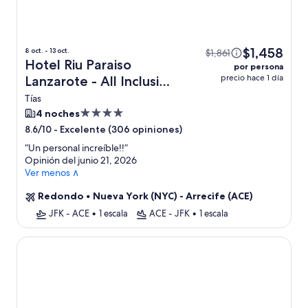
$1,458
8 oct. - 13 oct.
$1,861
Hotel Riu Paraiso
por persona
precio hace 1 día
Lanzarote - All Inclusive
+ vuelo
Tías
Propiedad
4 noches
de
-
Excelente (306 opiniones)
8.6/10
4.0
“
Un personal increíble!!
”
estrellas
Opinión del junio 21, 2026
Ver menos ∧
Redondo
•
Nueva York (NYC) - Arrecife (ACE)
JFK - ACE
•
1 escala
ACE - JFK
•
1 escala
Hotel THB Royal