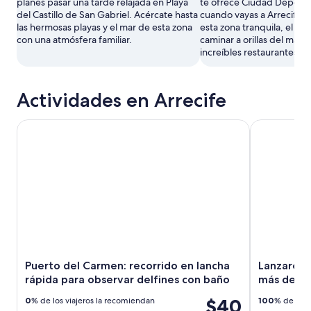
planes pasar una tarde relajada en Playa
te ofrece Ciudad Deporti
del Castillo de San Gabriel. Acércate hasta
cuando vayas a Arrecife.
las hermosas playas y el mar de esta zona
esta zona tranquila, el me
con una atmósfera familiar.
caminar a orillas del mar y
increíbles restaurantes.
Actividades en Arrecife
Puerto del Carmen: recorrido en lancha rápida para observ
Lanzarote: t
Puerto del Carmen: recorrido en lancha
Lanzarote:
rápida para observar delfines con baño
más desta
$40
0
% de los viajeros la recomiendan
100
% de los 