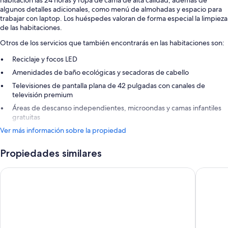
habitación las 24 horas y ropa de cama de alta calidad, además de
algunos detalles adicionales, como menú de almohadas y espacio para
trabajar con laptop. Los huéspedes valoran de forma especial la limpieza
de las habitaciones.
Otros de los servicios que también encontrarás en las habitaciones son:
Reciclaje y focos LED
Amenidades de baño ecológicas y secadoras de cabello
Televisiones de pantalla plana de 42 pulgadas con canales de
televisión premium
Áreas de descanso independientes, microondas y camas infantiles
gratuitas
Ver más información sobre la propiedad
Propiedades similares
Element by Marriott Calgary Downtown
Sandman