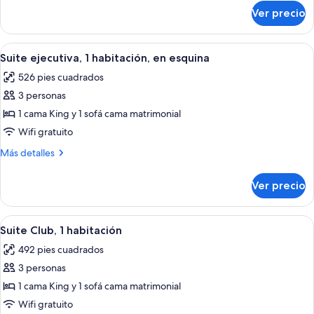
habitación
sobre
Ver precio
Suite
Deluxe,
1
Abrir
Una habitación de hotel con sofá, sill
4
habitación
Suite ejecutiva, 1 habitación, en esquina
todas
526 pies cuadrados
las
3 personas
fotos
de
1 cama King y 1 sofá cama matrimonial
Suite
Wifi gratuito
ejecutiva,
Más
Más detalles
1
detalles
habitación,
sobre
Ver precio
Suite
en
ejecutiva,
esquina
1
Abrir
Habitación de hotel con sofá, escritorio
9
habitación,
Suite Club, 1 habitación
todas
en
492 pies cuadrados
esquina
las
3 personas
fotos
de
1 cama King y 1 sofá cama matrimonial
Suite
Wifi gratuito