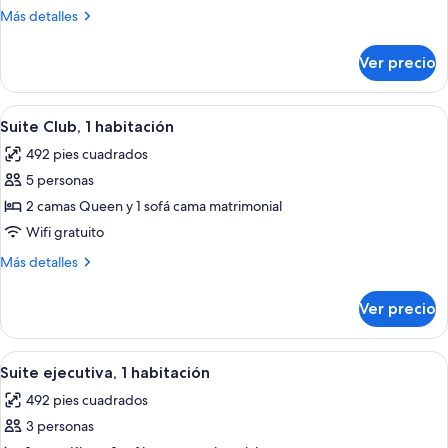
Club,
Más
Más detalles
1
detalles
habitación
sobre
Ver precio
Suite
Club,
1
Abrir
Habitación de hotel con sofá, escritorio
8
habitación
Suite Club, 1 habitación
todas
492 pies cuadrados
las
5 personas
fotos
de
2 camas Queen y 1 sofá cama matrimonial
Suite
Wifi gratuito
Club,
Más
Más detalles
1
detalles
habitación
sobre
Ver precio
Suite
Club,
1
Abrir
Una habitación de hotel con sofá, sill
7
habitación
Suite ejecutiva, 1 habitación
todas
492 pies cuadrados
las
3 personas
fotos