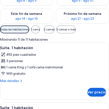
ago 8 - ago 9
ago 9 - ago 10
Consulta la disponibilidad para este fin de semana ago 14 - ag
Consulta la disponibilidad pa
Este fin de semana
Próximo fin de semana
ago 14 - ago 16
ago 21 - ago 23
Filtros
Todas las habitaciones
1 cama
2 camas
3 camas o más
disponibles
para
Mostrando 11 de 11 habitaciones
las
Abrir
Habitación de hotel con cama, sofá, un
5
Suite, 1 habitación
habitaciones
todas
492 pies cuadrados
las
3 personas
fotos
de
1 cama King y 1 sofá cama matrimonial
Suite,
Wifi gratuito
1
Más
Más detalles
habitación
detalles
sobre
Ver precio
Suite,
1
habitación
Abrir
Habitación de hotel con cama, sofá, un
4
Suite, 1 habitación