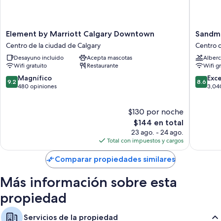
Element
Sandma
Element by Marriott Calgary Downtown
Sandma
by
Signatu
Centro de la ciudad de Calgary
Centro d
Marriott
Calgary
Desayuno incluido
Acepta mascotas
Alberc
Calgary
Downto
Wifi gratuito
Restaurante
Wifi g
Downtown
Hotel
Centro
Centro
9.2
8.6
Magnífico
Exc
9.2
8.6
de
de
de
de
480 opiniones
3,04
la
la
10,
10,
ciudad
ciudad
Magnífico,
Excelent
$130 por noche
de
de
480
3,040
Calgary
Calgary
opiniones
El
opinion
$144 en total
precio
23 ago. - 24 ago.
actual
Total con impuestos y cargos
es
de
Comparar propiedades similares
$144
Más información sobre esta
propiedad
Servicios de la propiedad