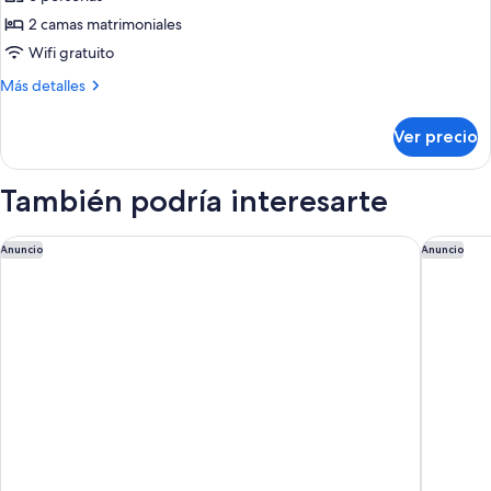
fumadores
las
2 camas matrimoniales
fotos
de
Wifi gratuito
Suite
Más
Más detalles
Club,
detalles
sobre
2
Ver precio
Suite
habitaciones,
Club,
para
2
También podría interesarte
no
habitaciones,
para
fumadores
no
Calgary Marriott Downtown Hotel
The West
Anuncio
Anuncio
fumadores