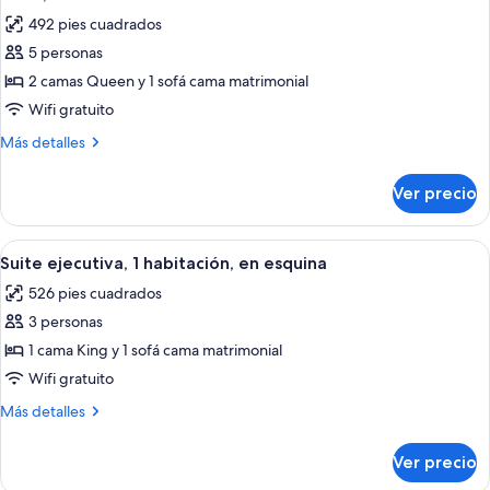
todas
492 pies cuadrados
las
5 personas
fotos
de
2 camas Queen y 1 sofá cama matrimonial
Suite,
Wifi gratuito
1
Más
Más detalles
habitación
detalles
sobre
Ver precio
Suite,
1
habitación
Abrir
Una habitación de hotel con sofá, sill
4
Suite ejecutiva, 1 habitación, en esquina
todas
526 pies cuadrados
las
3 personas
fotos
de
1 cama King y 1 sofá cama matrimonial
Suite
Wifi gratuito
ejecutiva,
Más
Más detalles
1
detalles
habitación,
sobre
Ver precio
Suite
en
ejecutiva,