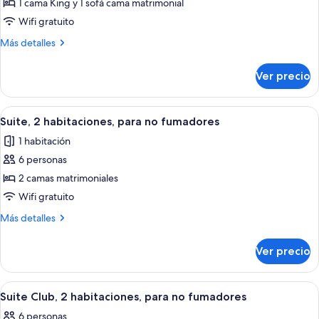
de
1 cama King y 1 sofá cama matrimonial
Suite
Wifi gratuito
ejecutiva,
Más
Más detalles
1
detalles
habitación
sobre
Ver precio
Suite
ejecutiva,
1
Abrir
Habitación de hotel con cama, sofá, un
4
habitación
Suite, 2 habitaciones, para no fumadores
todas
1 habitación
las
6 personas
fotos
de
2 camas matrimoniales
Suite,
Wifi gratuito
2
Más
Más detalles
habitaciones,
detalles
para
sobre
Ver precio
Suite,
no
2
fumadores
habitaciones,
Abrir
Habitación de hotel con cama, sofá, un
8
para
Suite Club, 2 habitaciones, para no fumadores
todas
no
6 personas