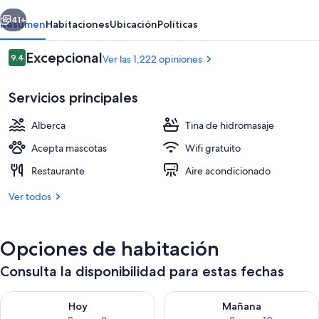
Eau
erior
Siguiente
Claire
41+
Resumen
Habitaciones
Ubicación
Políticas
Opiniones
Excepcional
9.4
Ver las 1,222 opiniones
9.4 de 10,
Servicios principales
Alberca
Tina de hidromasaje
Acepta mascotas
Wifi gratuito
Restaurante
Aire acondicionado
Lounge
Ver todos
Opciones de habitación
Consulta la disponibilidad para estas fechas
Consulta la disponibilidad para hoy ago 8 - ago 9
Consulta la disponibilidad pa
Hoy
Mañana