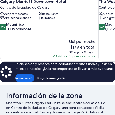
Calgary Marriott Downtown Hotel
The Wes
Centro de la ciudad de Calgary
Centro de 
Acepta mascotas
Restaurante
Alberca
Aire acondicionado
Gimnasio
Wifi grat
9.0
9.0
Magnífico
Magní
9.0
9.0
de
de
1,006 opiniones
1,018 
10,
10,
Magnífico,
Magnífico
$161 por noche
1,006
1,018
El
$179 en total
opiniones
opiniones
precio
30 ago. - 31 ago.
actual
Total con impuestos y cargos
es
Inicia sesión y reserva para acumular crédito OneKeyCash en
de
miles de hoteles. ¡Más recompensas te llevan a más aventuras!
$179
Iniciar sesión
Registrarme gratis
Información de la zona
Sheraton Suites Calgary Eau Claire se encuentra a orillas del río
en Centro de la ciudad de Calgary, una zona con acceso fácil a
un centro comercial. Calgary Tower y Heritage Park Historical