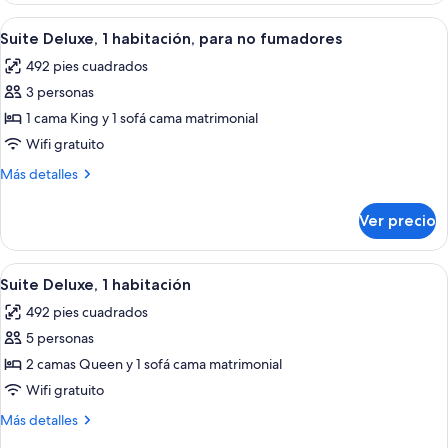
esquina
1
Abrir
Habitación de hotel con sofá, escritorio
3
habitación,
Suite Deluxe, 1 habitación, para no fumadores
todas
en
492 pies cuadrados
esquina
las
3 personas
fotos
de
1 cama King y 1 sofá cama matrimonial
Suite
Wifi gratuito
Deluxe,
Más
Más detalles
1
detalles
habitación,
sobre
Ver precio
Suite
para
Deluxe,
no
1
Abrir
Habitación de hotel con sofá, escritorio
fumadores
4
habitación,
Suite Deluxe, 1 habitación
todas
para
492 pies cuadrados
no
las
fumadores
5 personas
fotos
de
2 camas Queen y 1 sofá cama matrimonial
Suite
Wifi gratuito
Deluxe,
Más
Más detalles
1
detalles