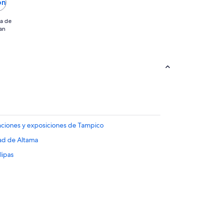
ón
ia de
an
nciones y exposiciones de Tampico
dad de Altama
lipas