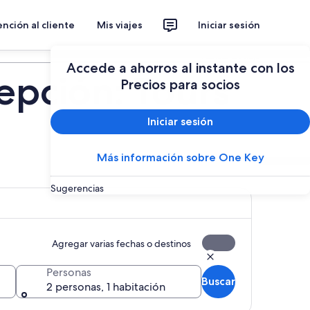
nción al cliente
Mis viajes
Iniciar sesión
Planear un viaje
Accede a ahorros al instante con los
epción: Tours
Precios para socios
Iniciar sesión
Más información sobre One Key
Sugerencias
Agregar varias fechas o destinos
Personas
Buscar
2 personas, 1 habitación