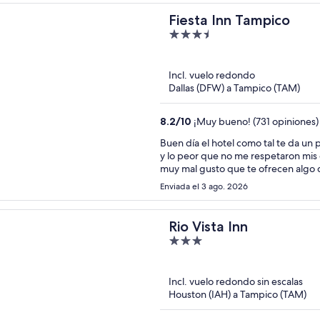
Fiesta Inn Tampico
3.5
out
of
Incl. vuelo redondo
5
Dallas (DFW) a Tampico (TAM)
8.2
/
10
¡Muy bueno! (731 opiniones)
Buen día el hotel como tal te da un 
y lo peor que no me respetaron mi
muy mal gusto que te ofrecen algo 
Enviada el 3 ago. 2026
Rio Vista Inn
3
out
of
Incl. vuelo redondo sin escalas
5
Houston (IAH) a Tampico (TAM)