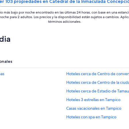
er 103 propiedades en Catedral de la Inmaculada Concepci
io más bajo por noche encontrado en las últimas 24 horas, con base en una estanc
 noche para 2 adultos. Los precios y la disponibilidad están sujetos a cambios. Aplic
términos adicionales.
dia
onales
pas
Hoteles cerca de Centro de conve
Hoteles cerca de Centro de la ciu
Hoteles cerca de Estadio de Tamau
Hoteles 3 estrellas en Tampico
Casas vacacionales en Tampico
Hoteles con spa en Tampico
Hoteles todo incluido en Tampico