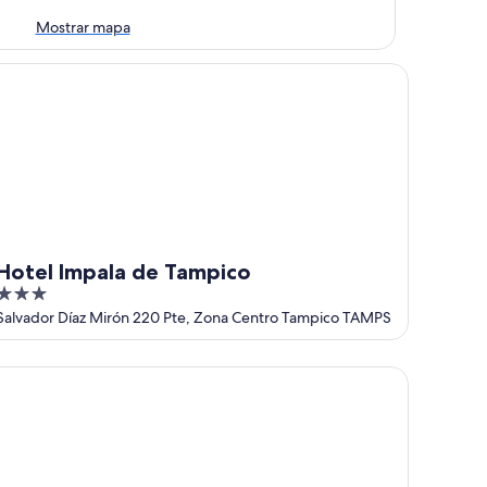
Mostrar mapa
tel Impala de Tampico
Hotel Impala de Tampico
3
out
Salvador Díaz Mirón 220 Pte, Zona Centro Tampico TAMPS
of
5
amada By Wyndham Tampico Centro