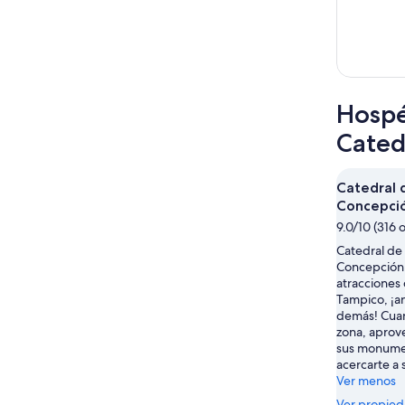
Hospé
Cated
Catedral 
Concepci
9.0/10 (316 
Catedral de
Concepción 
atracciones
Tampico, ¡a
demás! Cuan
zona, aprov
sus monumen
acercarte a 
Ver menos
Ver propie