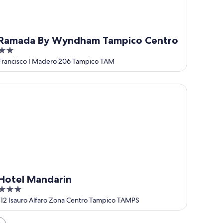
Ramada By Wyndham Tampico Centro
2
out
Francisco I Madero 206 Tampico TAM
of
5
tel Mandarin
Hotel Mandarin
3
out
112 Isauro Alfaro Zona Centro Tampico TAMPS
of
5