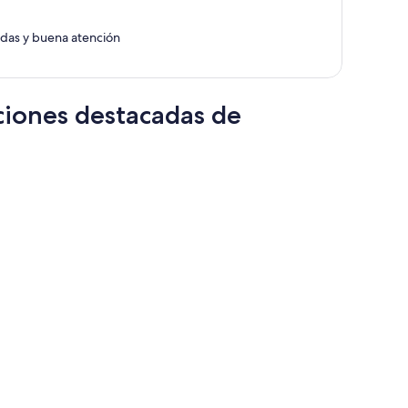
es
de
adas y buena atención
$681
por
persona
ciones destacadas de