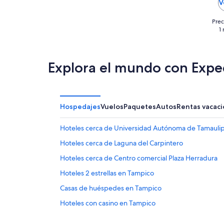
V
Prec
1
Explora el mundo con Expe
Hospedajes
Vuelos
Paquetes
Autos
Rentas vacaci
Hoteles cerca de Universidad Autónoma de Tamauli
Hoteles cerca de Laguna del Carpintero
Hoteles cerca de Centro comercial Plaza Herradura
Hoteles 2 estrellas en Tampico
Casas de huéspedes en Tampico
Hoteles con casino en Tampico
Hoteles para ir de compras en Tampico