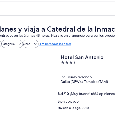
lanes y viaja a Catedral de la Inm
ntrados en las últimas 48 horas. Haz clic en el anuncio para ver los precio
Categoría
Clase
Eliminar todos los filtros
Hotel San Antonio
3.5
out
of
Incl. vuelo redondo
5
Dallas (DFW) a Tampico (TAM)
8.4
/
10
¡Muy bueno! (664 opiniones
Bien ubicado.
Enviada el 6 ago. 2026