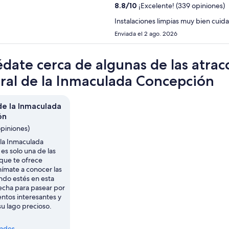
8.8
/
10
¡Excelente! (339 opiniones)
Instalaciones limpias muy bien cuid
Enviada el 2 ago. 2026
date cerca de algunas de las atrac
ral de la Inmaculada Concepción
de la Inmaculada
ón
opiniones)
 la Inmaculada
es solo una de las
 que te ofrece
nímate a conocer las
do estés en esta
echa para pasear por
tos interesantes y
su lago precioso.
dades