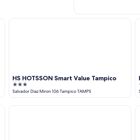
HS HOTSSON Smart Value Tampico
Ho
HS HOTSSON Smart Value Tampico
3
out
Salvador Diaz Miron 106 Tampico TAMPS
of
5
Hotel San Antonio Chavira
R