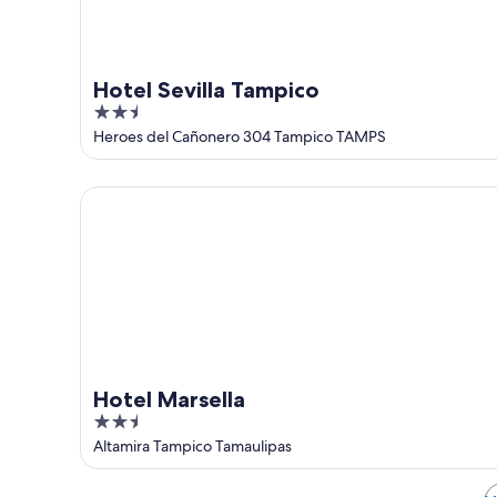
Hotel Sevilla Tampico
2.5
out
Heroes del Cañonero 304 Tampico TAMPS
of
5
Hotel Marsella
Hotel Marsella
2.5
out
Altamira Tampico Tamaulipas
of
5