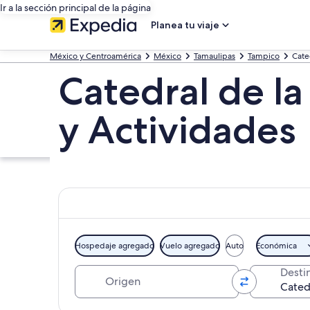
Ir a la sección principal de la página
Planea tu viaje
México y Centroamérica
México
Tamaulipas
Tampico
Cate
Catedral de l
y Actividades
Hospedaje agregado
Vuelo agregado
Auto
Económica
Origen
Desti