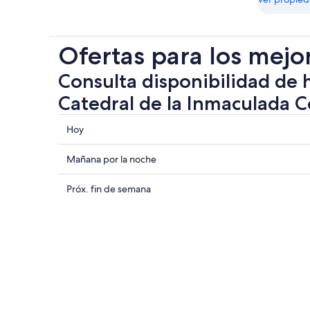
Ofertas para los mejo
Consulta disponibilidad de 
Catedral de la Inmaculada 
Consultar
Hoy
los
precios
Consultar
Mañana por la noche
cerca
precios
de
cerca
Consultar
Próx. fin de semana
Catedral
de
precios
de
Catedral
cerca
la
de
de
Inmaculada
la
Catedral
Concepción
Inmaculada
de
para
Concepción
la
hoy,
para
Inmaculada
8
mañana
Concepción