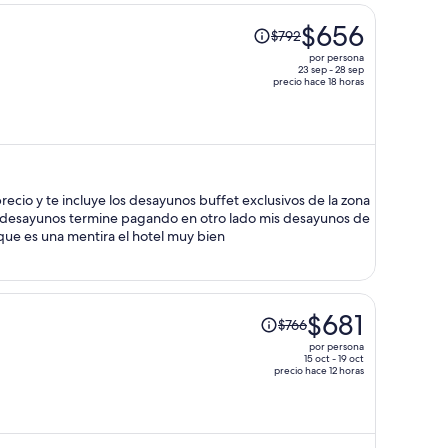
persona
El
$656
$792
precio
por persona
era
23 sep - 28 sep
precio hace 18 horas
de
$792
y
ahora
es
de
precio y te incluye los desayunos buffet exclusivos de la zona
$656
s desayunos termine pagando en otro lado mis desayunos de
por
que es una mentira el hotel muy bien
persona
El
$681
$766
precio
por persona
era
15 oct - 19 oct
precio hace 12 horas
de
$766
y
ahora