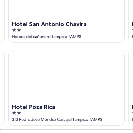
Hotel San Antonio Chavira
2
out
Héroes del cañonero Tampico TAMPS
of
5
Hotel Poza Rica
Ho
Hotel Poza Rica
2
out
313 Pedro José Méndez Cascajal Tampico TAMPS
of
5