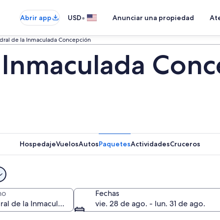
•
Abrir app
USD
Anunciar una propiedad
Ate
dral de la Inmaculada Concepción
a Inmaculada Conc
Hospedaje
Vuelos
Autos
Paquetes
Actividades
Cruceros
no
Fechas
vie. 28 de ago. - lun. 31 de ago.