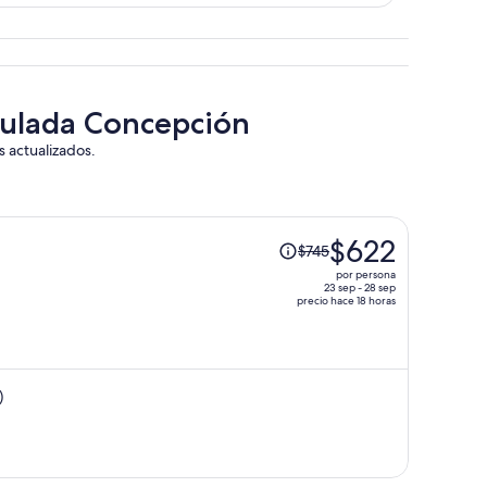
aculada Concepción
s actualizados.
El
$622
$745
precio
por persona
era
23 sep - 28 sep
precio hace 18 horas
de
$745
y
ahora
)
es
de
$622
por