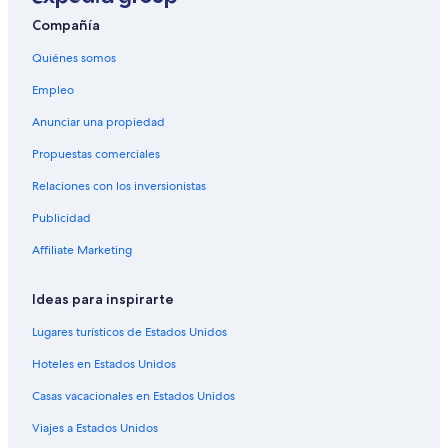
Hoteles 5 estrellas en Copacabana
Compañía
Hoteles con spa en Copacabana
Quiénes somos
Hoteles todo incluido en Copacabana
Empleo
Hoteles de lujo en Copacabana
Anunciar una propiedad
Hoteles en la playa en Copacabana
Propuestas comerciales
Hoteles históricos en Copacabana
Relaciones con los inversionistas
Hoteles románticos en Copacabana
Publicidad
Hoteles baratos en Copacabana
Affiliate Marketing
Hoteles con aguas termales en Copacabana
Hoteles con bar en Copacabana
Ideas para inspirarte
Hoteles con cocina en Copacabana
Lugares turísticos de Estados Unidos
Hoteles con desayuno incluido en Copacabana
Hoteles en Estados Unidos
Hoteles con estacionamiento en Copacabana
Casas vacacionales en Estados Unidos
Hoteles con gimnasio en Copacabana
Viajes a Estados Unidos
Hoteles con guardería en Copacabana