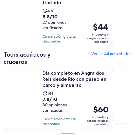
traslado
La
4 h
8.8
8.8/10
actividad
de
27 opiniones
dura
El
$44
verificadas
10
4
precio
con
impuestos y
horas
Cancelación gratuita
es
cargos incluidos
27
disponible
por adulto
de
opiniones
$44.
Tours acuáticos y
Ver las 44 actividades
por
cruceros
adulto
Día completo en Angra dos Reis desde Río con paseo en ba
Arraial do
Día completo en Angra dos
Reis desde Río con paseo en
barco y almuerzo
La
14 h
7.8
7.8/10
actividad
de
80 opiniones
dura
El
$60
verificadas
10
14
precio
con
impuestos y
horas
Cancelación gratuita
es
cargos incluidos
80
disponible
por adulto
de
opiniones
$60.