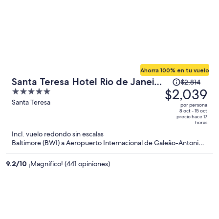
Ahorra 100% en tu vuelo
El
Santa Teresa Hotel Rio de Janeiro
$2,814
precio
$2,039
5
- MGallery Collection
era
out
Santa Teresa
por persona
de
of
8 oct - 15 oct
precio hace 17
$2,814
5
horas
y
Incl. vuelo redondo sin escalas
ahora
Baltimore (BWI) a Aeropuerto Internacional de Galeão-Antonio
Carlos Jobim (GIG)
es
de
9.2
/
10
¡Magnífico! (441 opiniones)
$2,039
por
persona