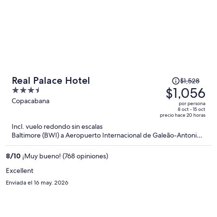
El
Real Palace Hotel
$1,528
precio
$1,056
3.5
era
out
Copacabana
por persona
de
of
8 oct - 15 oct
precio hace 20 horas
$1,528
5
Incl. vuelo redondo sin escalas
y
Baltimore (BWI) a Aeropuerto Internacional de Galeão-Antonio
ahora
Carlos Jobim (GIG)
es
8
/
10
¡Muy bueno! (768 opiniones)
de
$1,056
Excellent
por
Enviada el 16 may. 2026
persona