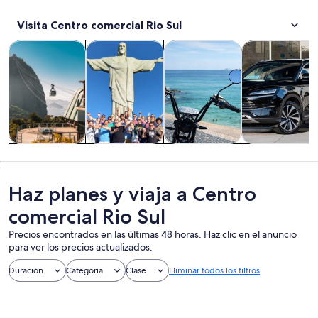
Visita Centro comercial Rio Sul
Se abrirá en una nueva pestaña
Se abrirá en una nueva pest
Tours y excursiones de un día
Cultura e historia
Aventura y actividades al aire 
Tours privados
Tours y
Cultura e
Aventura y
Tours privado
excursiones de
historia
actividades al
y
un día
aire libre
personalizado
Haz planes y viaja a Centro
comercial Rio Sul
Precios encontrados en las últimas 48 horas. Haz clic en el anuncio
para ver los precios actualizados.
Duración
Categoría
Clase
Eliminar todos los filtros