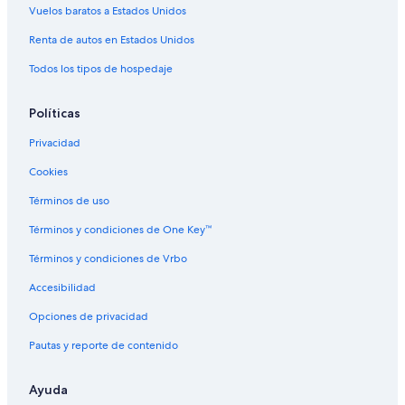
Vuelos baratos a Estados Unidos
Hoteles con área de juegos en Copacabana
Renta de autos en Estados Unidos
Hoteles con alberca en Copacabana
Todos los tipos de hospedaje
Hoteles con restaurante en Copacabana
Hoteles con hidromasaje en Copacabana
Políticas
Hoteles con traslado del/al aeropuerto en Copacabana
Privacidad
Hoteles con vista al mar en Copacabana
Cookies
Hoteles con vista en Copacabana
Términos de uso
Hoteles gay friendly en Copacabana
Términos y condiciones de One Key™
Hoteles para bodas en Copacabana
Términos y condiciones de Vrbo
Hoteles para fumadores en Copacabana
Accesibilidad
Hoteles que aceptan mascotas en Copacabana
Opciones de privacidad
Hoteles en Copacabana
Pautas y reporte de contenido
Condominios en Estación de metro Cardeal Arcoverde
Apartamentos en Estación de metro Botafogo
Ayuda
Hoteles cerca de Botafogo Praia Shopping