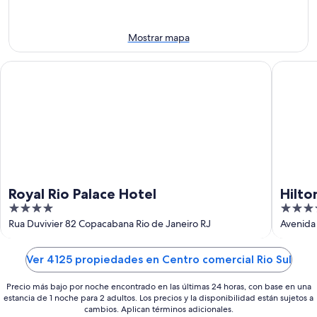
ago
semana,
próximo
-
7
fin
8
ago
de
Mostrar mapa
ago
-
semana,
9
14
Royal Rio Palace Hotel
Hilton C
ago
ago
-
16
ago
Royal Rio Palace Hotel
Hilto
4
5
out
out
Rua Duvivier 82 Copacabana Rio de Janeiro RJ
Avenida 
of
of
5
5
Ver 4125 propiedades en Centro comercial Rio Sul
Precio más bajo por noche encontrado en las últimas 24 horas, con base en una
estancia de 1 noche para 2 adultos. Los precios y la disponibilidad están sujetos a
cambios. Aplican términos adicionales.