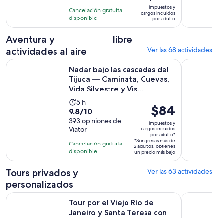
precio
con
impuestos y
horas
Cancelación gratuita
es
cargos incluidos
109
disponible
por adulto
de
opiniones
$196.
Aventura y
libre
por
actividades al aire
Ver las 68 actividades
adulto
Nadar bajo las cascadas del Tijuca — Caminata, Cuevas, Vida S
Desde Río 
Nadar bajo las cascadas del
Tijuca — Caminata, Cuevas,
Vida Silvestre y Vis...
La
5 h
El
$84
9.8
9.8/10
actividad
precio
de
393 opiniones de
dura
impuestos y
es
Viator
cargos incluidos
10
5
por adulto*
de
con
*Si ingresas más de
horas
Cancelación gratuita
2 adultos, obtienes
$84.
393
disponible
un precio más bajo
por
opiniones
adulto*
Tours privados y
Ver las 63 actividades
personalizados
S
Tour por el Viejo Río de Janeiro y Santa Teresa con traslado
Recorrido 
Tour por el Viejo Río de
Janeiro y Santa Teresa con