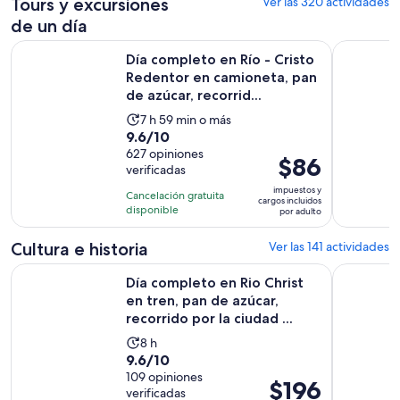
Tours y excursiones
Ver las 320 actividades
de un día
Día completo en Río - Cristo Redentor en camioneta, pan de a
Día comple
Día completo en Río - Cristo
Redentor en camioneta, pan
de azúcar, recorrid...
La
7 h 59 min o más
9.6
9.6/10
actividad
de
627 opiniones
dura
El
$86
verificadas
10
7
precio
con
impuestos y
horas
Cancelación gratuita
es
cargos incluidos
627
disponible
y
por adulto
de
opiniones
59
$86.
Cultura e historia
Ver las 141 actividades
minutos
por
Día completo en Rio Christ en tren, pan de azúcar, recorrido p
Tour por e
adulto
Día completo en Rio Christ
en tren, pan de azúcar,
recorrido por la ciudad ...
La
8 h
9.6
9.6/10
actividad
de
109 opiniones
dura
El
$196
verificadas
10
8