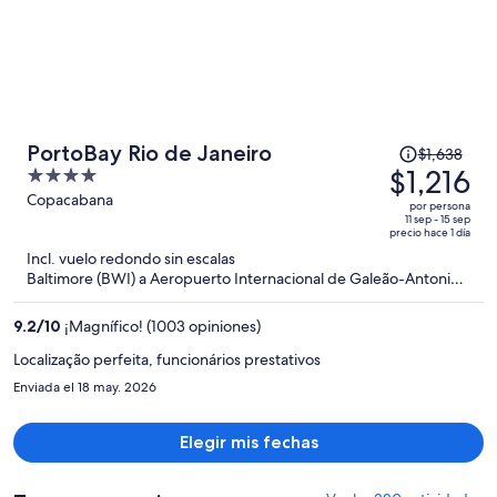
El
PortoBay Rio de Janeiro
$1,638
precio
$1,216
4
era
out
Copacabana
por persona
de
of
11 sep - 15 sep
precio hace 1 día
$1,638
5
Incl. vuelo redondo sin escalas
y
Baltimore (BWI) a Aeropuerto Internacional de Galeão-Antonio
ahora
Carlos Jobim (GIG)
es
9.2
/
10
¡Magnífico! (1003 opiniones)
de
$1,216
Localização perfeita, funcionários prestativos
por
Enviada el 18 may. 2026
persona
Elegir mis fechas