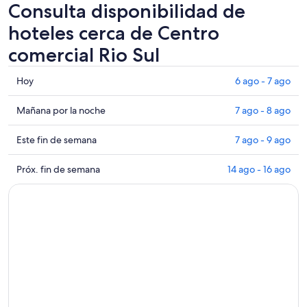
Consulta disponibilidad de
hoteles cerca de Centro
comercial Rio Sul
Consultar
Hoy
6 ago - 7 ago
los
precios
Consultar
Mañana por la noche
7 ago - 8 ago
cerca
precios
de
cerca
Consultar
Este fin de semana
7 ago - 9 ago
Centro
de
precios
comercial
Centro
cerca
Consultar
Próx. fin de semana
14 ago - 16 ago
Rio
comercial
de
precios
Sul
Rio
Centro
cerca
para
Sul
comercial
de
hoy,
para
Rio
Centro
6
mañana
Sul
comercial
ago
por
para
Rio
-
la
este
Sul
7
noche,
fin
para
ago
7
de
el