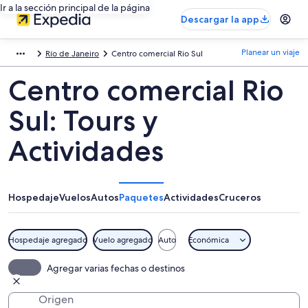
Ir a la sección principal de la página
Descargar la app
Planear un viaje
Río de Janeiro
Centro comercial Rio Sul
Centro comercial Rio
Sul: Tours y
Actividades
Hospedaje
Vuelos
Autos
Paquetes
Actividades
Cruceros
Hospedaje agregado
Vuelo agregado
Auto
Económica
Agregar varias fechas o destinos
Origen