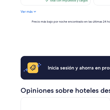
Total con impuestos y cargos
opiniones)
es
de
Ver más
$73
Precio
Precio más bajo por noche encontrado en las últimas 24 hor
más
bajo
por
noche
encontrado
en
las
últimas
24
horas,
Inicia sesión y ahorra en p
con
base
en
una
estancia
Opiniones sobre hoteles de
de
1
Isla Grand Beach Resort
noche
para
2