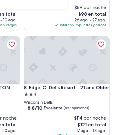
e
Ver menos
opiniones)
r
or noche
$89 por noche
y
El
en total
$98 en total
t
precio
 - 10 ago.
26 ago. - 27 ago.
h
actual
s y cargos
Total con impuestos y cargos
i
es
n
de
ON
Edge-O-Dells Resort - 21 and Older
g
$98
w
a
s
n
i
c
e
a
ON
Edge-O-Dells Resort - 21 and Older
STON
8. Edge-O-Dells Resort - 21 and Older
n
d
Propiedad
c
de
Wisconsin Dells
l
2.5
8.8
8.8/10
Excelente
(497 opiniones)
e
de
estrellas
a
or noche
$114 por noche
10,
n
Excelente,
El
en total
$121 en total
!
(497
precio
 - 10 ago.
17 ago. - 18 ago.
T
opiniones)
actual