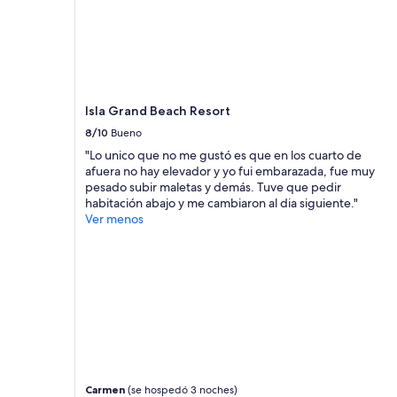
adultos.
Los
precios
y
la
disponibilidad
Isla Grand Beach Resort
están
sujetos
8/10
Bueno
a
"Lo unico que no me gustó es que en los cuarto de
cambios.
afuera no hay elevador y yo fui embarazada, fue muy
Aplican
pesado subir maletas y demás. Tuve que pedir
términos
habitación abajo y me cambiaron al dia siguiente."
adicionales.
Ver menos
Carmen
(se hospedó 3 noches)