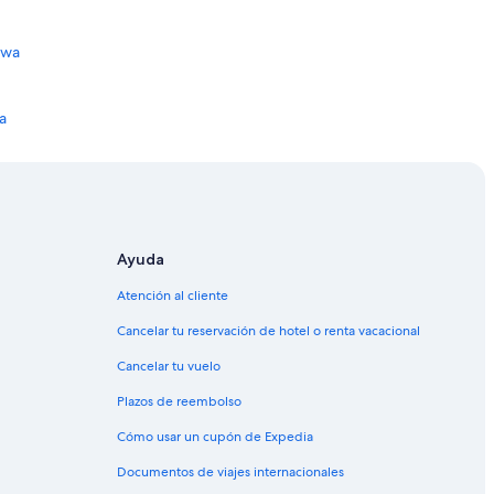
owa
a
owa
a
e de Iowa
Ayuda
 de Iowa
Atención al cliente
Cancelar tu reservación de hotel o renta vacacional
Cancelar tu vuelo
Plazos de reembolso
Cómo usar un cupón de Expedia
Documentos de viajes internacionales