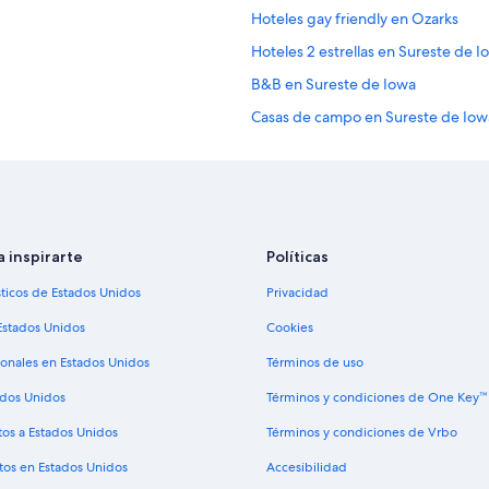
Hoteles gay friendly en Ozarks
Hoteles 2 estrellas en Sureste de I
B&B en Sureste de Iowa
Casas de campo en Sureste de Iow
Hoteles de lujo en Sureste de Iowa
Hoteles históricos en Sureste de I
Hoteles baratos en Sureste de Iow
Hoteles con hidromasaje en Surest
a inspirarte
Políticas
Hoteles de senderismo en Sureste
sticos de Estados Unidos
Privacidad
Hoteles en Sureste de Iowa
Estados Unidos
Cookies
ionales en Estados Unidos
Términos de uso
ados Unidos
Términos y condiciones de One Key™
tos a Estados Unidos
Términos y condiciones de Vrbo
tos en Estados Unidos
Accesibilidad