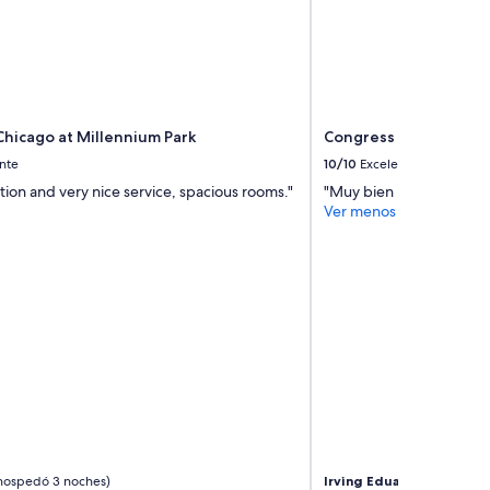
o
b
e
c
o
m
f
Chicago at Millennium Park
Congress Plaza Hotel
o
nte
10/10
Excelente
r
t
tion and very nice service, spacious rooms."
"Muy bien nos gustó muc
a
Ver menos
b
l
e
.
”
hospedó 3 noches)
Irving Eduardo
(se hosped