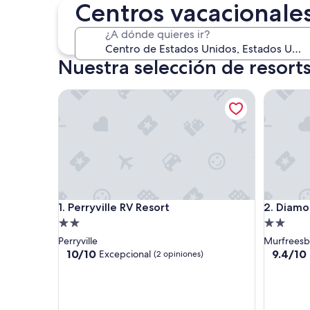
4 sept. - 6 sept.
Centros vacacionale
¿A dónde quieres ir?
Nuestra selección de resort
Perryville RV Resort
Diamond
Perryville RV Resort
Diamond
1. Perryville RV Resort
2. Diamo
Propiedad
Propieda
de
de
Perryville
Murfreesb
2.0
2.0
10.0
9.4
10/10
9.4/10
Excepcional
(2 opiniones)
de
de
estrellas
estrellas
10,
10,
Excepcional,
Excepcio
(2
(176