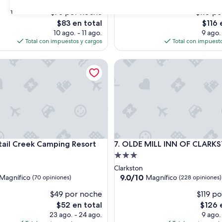
s)
opiniones)
$75 por noche
$110 p
31
El
El
$83 en total
$116 
precio
precio
10 ago. - 11 ago.
9 ago.
actual
actual
Total con impuestos y cargos
Total con impuesto
es
es
de
de
l Creek Camping Resort
OLDE MILL INN OF CLARKST
$83
$116
l Creek Camping Resort
OLDE MILL INN OF CLARKST
tail Creek Camping Resort
7. OLDE MILL INN OF CLARK
d
Propiedad
de
Clarkston
3.0
9.0
9.0/10
Magnífico
Magnífico
(70 opiniones)
(228 opiniones)
de
estrellas
$49 por noche
$119 p
10,
o,
Magnífico,
El
El
$52 en total
$126 
(228
precio
precio
23 ago. - 24 ago.
9 ago.
s)
opiniones)
actual
actual