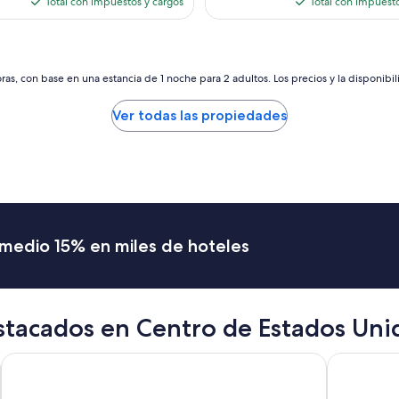
Total con impuestos y cargos
Total con impuesto
es
es
de
de
$52
$126
as, con base en una estancia de 1 noche para 2 adultos. Los precios y la disponibil
Ver todas las propiedades
romedio 15% en miles de hoteles
stacados en Centro de Estados Uni
La Quinta Inn & Suites by Wyndham San Antonio Riverwalk
Fairmont C