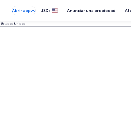
•
Abrir app
USD
Anunciar una propiedad
Ate
e Estados Unidos