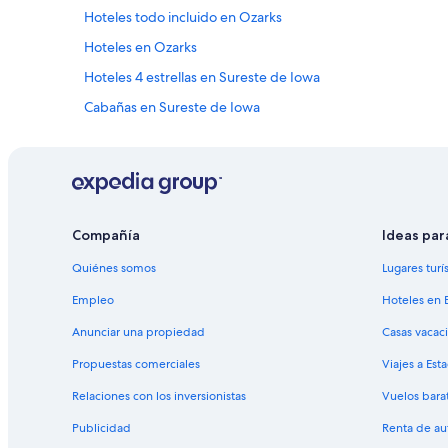
Hoteles todo incluido en Ozarks
Hoteles en Ozarks
Hoteles 4 estrellas en Sureste de Iowa
Cabañas en Sureste de Iowa
Hoteles con concierge en Sureste de Iowa
Hoteles de negocios en Sureste de Iowa
Hoteles románticos en Sureste de Iowa
Hoteles con aire acondicionado en Sureste de Iowa
Compañía
Ideas par
Hoteles con vista en Sureste de Iowa
Quiénes somos
Lugares turí
Hoteles de Independent en Sureste de Iowa
Empleo
Hoteles en 
Hoteles cerca de Río de Mississippi
Anunciar una propiedad
Casas vacac
Propuestas comerciales
Viajes a Est
Relaciones con los inversionistas
Vuelos bara
Publicidad
Renta de au