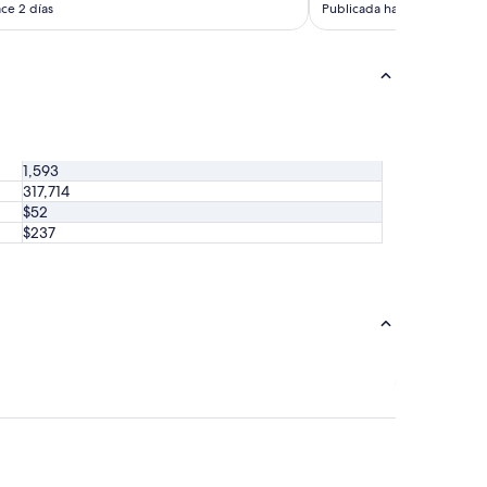
ce 2 días
Publicada hace 3 días
1,593
317,714
$52
$237