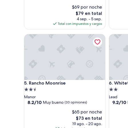
opiniones)
opinione
$69 por noche
El
$79 en total
precio
4 sep. - 5 sep.
actual
Total con impuestos y cargos
es
de
Rancho Moonrise
Whitetai
$79
Rancho Moonrise
Whitetai
5. Rancho Moonrise
6. White
Propiedad
Propieda
de
de
Manor
Lead
2.5
2.0
8.2
9.2
8.2/10
9.2/10
Muy bueno
(33 opiniones)
de
de
estrellas
estrellas
$65 por noche
10,
10,
Muy
Magnífic
El
$73 en total
bueno,
(70
precio
19 ago. - 20 ago.
(33
opinione
actual