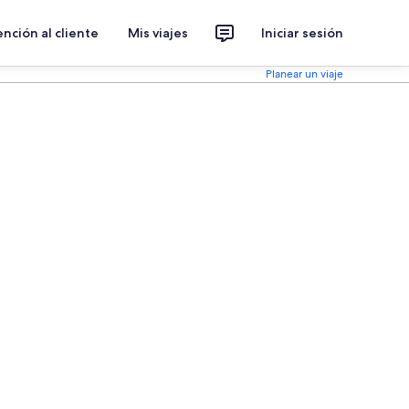
nción al cliente
Mis viajes
Iniciar sesión
Planear un viaje