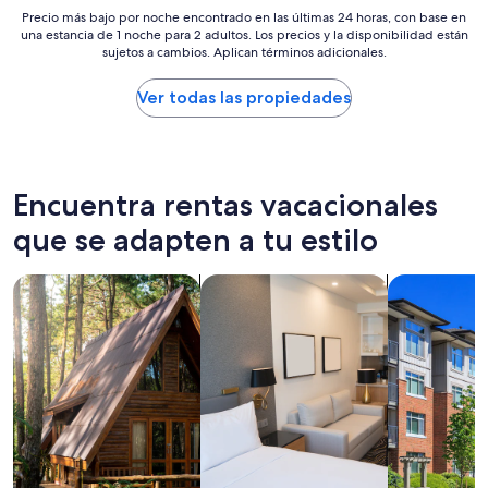
e
r
i
i
Precio
Precio más bajo por noche encontrado en las últimas 24 horas, con base en
n
i
e
c
una estancia de 1 noche para 2 adultos. Los precios y la disponibilidad están
más
t
a
n
sujetos a cambios. Aplican términos adicionales.
a
bajo
.
d
c
t
por
I
e
e
i
noche
Ver todas las propiedades
t
l
!
n
encontrado
w
a
”
g
en
a
s
b
las
s
h
e
últimas
c
a
f
24
Encuentra rentas vacacionales
o
b
o
horas,
m
i
que se adapten a tu estilo
r
con
f
t
e
base
o
a
a
en
r
c
Buscar cabañas
Buscar apart-hoteles
Buscar cond
n
una
t
i
d
estancia
a
o
d
de
b
n
u
1
l
e
r
noche
e
s
i
para
a
,
n
2
n
a
g
adultos.
d
u
t
Los
h
n
h
precios
a
q
e