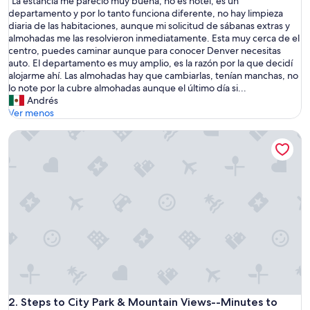
“La estancia me pareció muy buena, no es hotel, es un
10,
L
departamento y por lo tanto funciona diferente, no hay limpieza
Muy
a
diaria de las habitaciones, aunque mi solicitud de sábanas extras y
bueno,
e
almohadas me las resolvieron inmediatamente. Esta muy cerca de el
(74
s
centro, puedes caminar aunque para conocer Denver necesitas
opiniones)
t
auto. El departamento es muy amplio, es la razón por la que decidí
a
alojarme ahí. Las almohadas hay que cambiarlas, tenían manchas, no
n
lo note por la cubre almohadas aunque el último día si...
c
Andrés
i
Ver menos
a
Steps to City Park & Mountain Views--Minutes to Downto
m
e
p
a
r
e
c
i
ó
m
u
y
b
u
Steps to City Park & Mountain Views--Minutes to Downto
2. Steps to City Park & Mountain Views--Minutes to