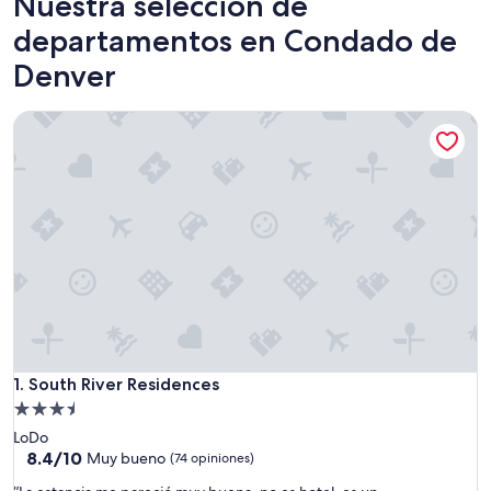
Nuestra selección de
departamentos en Condado de
Denver
South River Residences
South River Residences
1. South River Residences
Propiedad
de
LoDo
3.5
8.4
8.4/10
Muy bueno
(74 opiniones)
de
estrellas
“