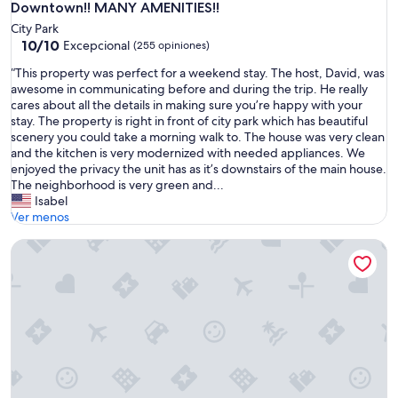
e
Downtown!! MANY AMENITIES!!
n
City Park
a
10.0
10/10
Excepcional
(255 opiniones)
,
de
n
“
“This property was perfect for a weekend stay. The host, David, was
10,
o
T
awesome in communicating before and during the trip. He really
Excepcional,
e
h
cares about all the details in making sure you’re happy with your
(255
s
i
stay. The property is right in front of city park which has beautiful
opiniones)
h
s
scenery you could take a morning walk to. The house was very clean
o
p
and the kitchen is very modernized with needed appliances. We
t
r
enjoyed the privacy the unit has as it’s downstairs of the main house.
e
o
The neighborhood is very green and...
l
p
Isabel
,
e
Ver menos
e
r
s
Chic Downtown Denver Retreat | Walk Everywhere + Stylish
t
u
y
n
w
d
a
e
s
p
p
a
e
r
r
t
f
a
e