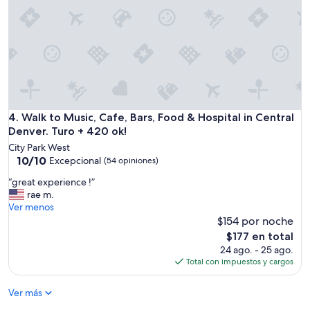
t
i
,
a
f
D
n
e
a
d
r
v
c
e
i
o
n
d
o
t
,
l
e
w
g
,
a
a
n
Walk to Music, Cafe, Bars, Food & Hospital in Central Denver
4. Walk to Music, Cafe, Bars, Food & Hospital in Central
s
r
o
Denver. Turo + 420 ok!
a
d
h
w
City Park West
e
a
e
10.0
10/10
Excepcional
(54 opiniones)
n
y
s
de
l
l
“
“great experience !”
o
10,
e
i
g
rae m.
m
Excepcional,
v
m
r
Ver menos
e
(54
e
p
e
$154 por noche
i
opiniones)
l
i
a
n
El
$177 en total
a
e
t
c
precio
24 ago. - 25 ago.
p
z
e
o
actual
Total con impuestos y cargos
a
a
x
m
es
r
d
p
m
de
t
i
Ver más
e
u
$177
m
a
r
n