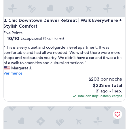
m
c
e
t
n
f
t
o
Chic Downtown Denver Retreat | Walk Everywhere + Stylish
3. Chic Downtown Denver Retreat | Walk Everywhere +
o
r
Stylish Comfort
y
a
p
Five Points
w
o
10.0
10/10
Excepcional
(3 opiniones)
e
r
de
e
“
“This is a very quiet and cool garden level apartment. It was
l
10,
k
T
comfortable and had all we needed. We wished there were more
o
Excepcional,
e
h
shops and restaurants nearby. We didn’t have a car and it was a bit
t
(3
n
i
of a walk to amenities and cultural attractions.”
a
opiniones)
d
s
Margaret J.
n
s
i
Ver menos
t
t
s
$203 por noche
o
a
a
f
El
$233 en total
y
v
u
precio
31 ago. - 1 sep.
.
e
n
actual
Total con impuestos y cargos
T
r
c
es
h
y
i
de
e
Walk to Music, Cafe, Bars, Food & Hospital in Central Denver
q
o
$233
h
u
n
o
i
a
s
e
d
t