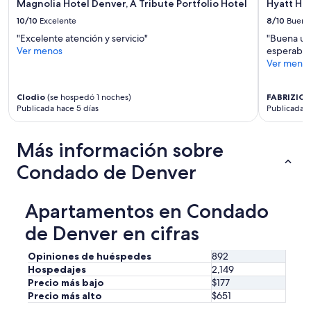
l
Magnolia Hotel Denver, A Tribute Portfolio Hotel
Hyatt Ho
e
r
l
w
a
10/10
Excelente
8/10
Bueno
t
e
s
"Excelente atención y servicio"
"Buena ubi
h
r
y
Ver menos
esperaba 
e
e
a
Ver meno
d
m
l
e
o
m
t
r
o
Clodio
(se hospedó 1 noches)
FABRIZIO
(
a
e
h
Publicada hace 5 días
Publicada h
i
s
a
l
h
d
s
o
Más información sobre
a
i
p
s
n
Condado de Denver
s
m
m
a
e
a
n
l
k
Apartamentos en Condado
d
a
i
r
s
n
de Denver en cifras
e
r
g
s
e
s
t
Opiniones de huéspedes
892
s
u
a
Hospedajes
2,149
o
r
u
Precio más bajo
$177
l
e
r
v
Precio más alto
$651
y
a
i