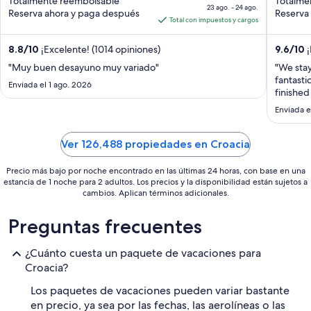
Dalmatia
Totalmente reembolsable
Totalme
of
of
precio
23 ago. - 24 ago.
Reserva ahora y paga después
Reserva
5
5
es
Total con impuestos y cargos
de
$319
8.8
/
10
¡Excelente! (1014 opiniones)
9.6
/
10
¡
en
"Muy buen desayuno muy variado"
"We stay
total
fantasti
Enviada el 1 ago. 2026
por
finished
and faci
noche
Enviada e
cleanlin
del
was consi
23
Ver 126,488 propiedades en Croacia
ago
al
Precio más bajo por noche encontrado en las últimas 24 horas, con base en una
24
estancia de 1 noche para 2 adultos. Los precios y la disponibilidad están sujetos a
cambios. Aplican términos adicionales.
ago
Preguntas frecuentes
¿Cuánto cuesta un paquete de vacaciones para
Croacia?
Los paquetes de vacaciones pueden variar bastante
en precio, ya sea por las fechas, las aerolíneas o las