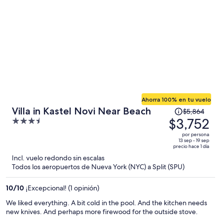
persona
Ahorra 100% en tu vuelo
El
Villa in Kastel Novi Near Beach
$5,864
precio
$3,752
3.5
era
out
por persona
de
of
13 sep - 19 sep
precio hace 1 día
$5,864
5
Incl. vuelo redondo sin escalas
y
Todos los aeropuertos de Nueva York (NYC) a Split (SPU)
ahora
es
10
/
10
¡Excepcional! (1 opinión)
de
$3,752
We liked everything. A bit cold in the pool. And the kitchen needs
new knives. And perhaps more firewood for the outside stove.
por