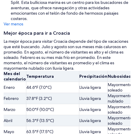
Split. Esta bulliciosa marina es un centro para los buscadores de
aventuras, que ofrece navegación y otras actividades
emocionantes con el telón de fondo de hermosos paisajes
costeros.
Ver menos
Mejor época para ir a Croacia
La mejor época para visitar Croacia depende del tipo de vacaciones
que esté buscando. Julio y agosto son sus meses más calurosos en
promedio. En agosto, el número de visitantes es alto y el clima es
soleado. Febrero es su mes más frío en promedio. En este
momento, el número de visitantes es promedio y el clima es
mayormente nublado con lluvia ligera.
Mes del
Temperatura
Precipitación
Nubosidad
calendario
Mayormente
Enero
44.6°F (7.0°C)
Lluvia ligera
soleado
Mayormente
Febrero
37.8°F (3.2°C)
Lluvia ligera
nublado
Mayormente
Marzo
50.0°F (10.0°C)
Lluvia ligera
soleado
Mayormente
Abril
56.3°F (13.5°C)
Lluvia ligera
soleado
Mayormente
Mayo
63.5°F (17.5°C)
Lluvia ligera