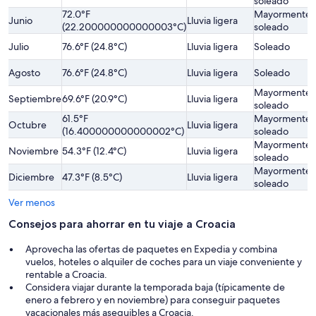
soleado
72.0°F
Mayormente
Junio
Lluvia ligera
(22.200000000000003°C)
soleado
Julio
76.6°F (24.8°C)
Lluvia ligera
Soleado
Agosto
76.6°F (24.8°C)
Lluvia ligera
Soleado
Mayormente
Septiembre
69.6°F (20.9°C)
Lluvia ligera
soleado
61.5°F
Mayormente
Octubre
Lluvia ligera
(16.400000000000002°C)
soleado
Mayormente
Noviembre
54.3°F (12.4°C)
Lluvia ligera
soleado
Mayormente
Diciembre
47.3°F (8.5°C)
Lluvia ligera
soleado
Ver menos
Consejos para ahorrar en tu viaje a Croacia
Aprovecha las ofertas de paquetes en Expedia y combina
vuelos, hoteles o alquiler de coches para un viaje conveniente y
rentable a Croacia.
Considera viajar durante la temporada baja (típicamente de
enero a febrero y en noviembre) para conseguir paquetes
vacacionales más asequibles a Croacia.