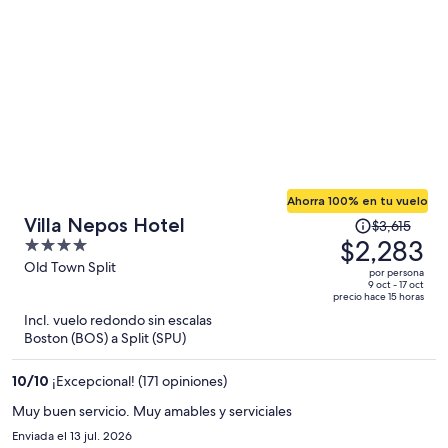
persona
Ahorra 100% en tu vuelo
El
Villa Nepos Hotel
$3,615
precio
$2,283
4
era
out
Old Town Split
por persona
de
of
9 oct - 17 oct
precio hace 15 horas
$3,615
5
Incl. vuelo redondo sin escalas
y
Boston (BOS) a Split (SPU)
ahora
es
10
/
10
¡Excepcional! (171 opiniones)
de
$2,283
Muy buen servicio. Muy amables y serviciales
por
Enviada el 13 jul. 2026