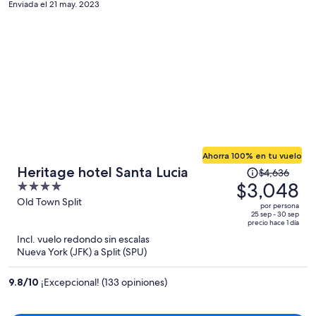
persona
Enviada el 21 may. 2023
Ahorra 100% en tu vuelo
El
Heritage hotel Santa Lucia
$4,636
precio
$3,048
4
era
out
Old Town Split
por persona
de
of
25 sep - 30 sep
precio hace 1 día
$4,636
5
Incl. vuelo redondo sin escalas
y
Nueva York (JFK) a Split (SPU)
ahora
es
9.8
/
10
¡Excepcional! (133 opiniones)
de
$3,048