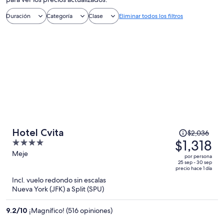
Duración
Categoría
Clase
Eliminar todos los filtros
El
Hotel Cvita
$2,036
precio
$1,318
4
era
out
Meje
por persona
de
of
25 sep - 30 sep
precio hace 1 día
$2,036
5
Incl. vuelo redondo sin escalas
y
Nueva York (JFK) a Split (SPU)
ahora
es
9.2
/
10
¡Magnífico! (516 opiniones)
de