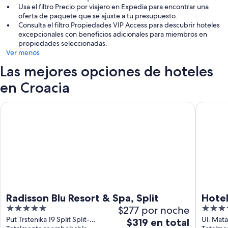
Usa el filtro Precio por viajero en Expedia para encontrar una
oferta de paquete que se ajuste a tu presupuesto.
Consulta el filtro Propiedades VIP Access para descubrir hoteles
excepcionales con beneficios adicionales para miembros en
propiedades seleccionadas.
Ver menos
Las mejores opciones de hoteles
en Croacia
Radisson Blu Resort & Spa, Split
Hotel Su
Radisson Blu Resort & Spa, Split
Hotel
5
$277 por noche
5
out
out
Put Trstenika 19 Split Split-
Ul. Mat
El
$319 en total