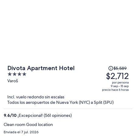
$1,318
por
persona
El
Divota Apartment Hotel
$5,589
precio
$2,712
4
era
out
Varoš
por persona
de
of
9 sep - 15 sep
precio hace 6 horas
$5,589
5
Incl. vuelo redondo sin escalas
y
Todos los aeropuertos de Nueva York (NYC) a Split (SPU)
ahora
es
9.6
/
10
¡Excepcional! (561 opiniones)
de
$2,712
Clean room Good location
por
Enviada el 7 jul. 2026