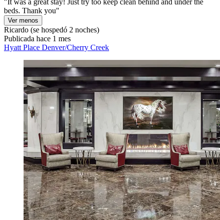
"It was a great stay! Just try too keep clean behind and under the
beds. Thank you"
Ver menos
Ricardo
(se hospedó 2 noches)
Publicada hace 1 mes
Hyatt Place Denver/Cherry Creek