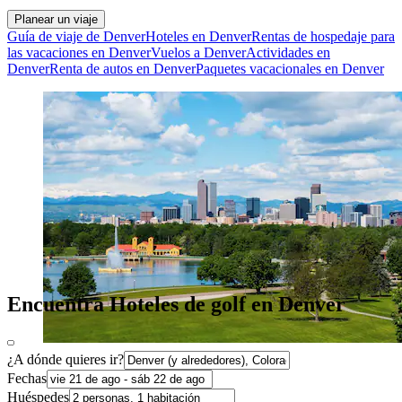
Planear un viaje
Guía de viaje de Denver
Hoteles en Denver
Rentas de hospedaje para
las vacaciones en Denver
Vuelos a Denver
Actividades en
Denver
Renta de autos en Denver
Paquetes vacacionales en Denver
Encuentra Hoteles de golf en Denver
¿A dónde quieres ir?
Fechas
Huéspedes