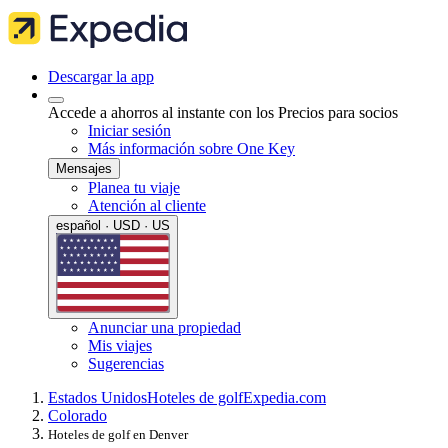
Descargar la app
Accede a ahorros al instante con los Precios para socios
Iniciar sesión
Más información sobre One Key
Mensajes
Planea tu viaje
Atención al cliente
español · USD · US
Anunciar una propiedad
Mis viajes
Sugerencias
Estados Unidos
Hoteles de golf
Expedia.com
Colorado
Hoteles de golf en Denver