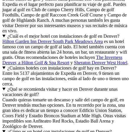
Expedia es el lugar perfecto para planificar tu viaje de golf. Puedes
jugar al golf en Club de campo Cherry Hills, Campo de golf
Foothills, Campo de golf Raccoon Creek Golf Course y Campo de
golf de Highlands Ranch. A muchas personas también les gusta
visitar Denver por sus interesantes museos y sus recitales de música
en vivo.
¿Cuál es el mejor hotel con instalaciones de golf en Denver?
Hilton Garden Inn Denver South Park Meadows Area
es un hotel
famoso con un campo de golf al lado. El hotel también cuenta con
una sala de fitness abierta las 24 horas, un bar, un restaurante y wifi
gratis. Otras recomendaciones de hoteles incluyen
The Inverness
Denver, a Hilton Golf & Spa Resort
y
Sheraton Denver West Hotel
.
¿Cuántos hoteles con instalaciones de golf hay en Denver?
Entre los 5137 alojamientos de Expedia en Denver, 9 tienen un
campo de golf en las instalaciones, están al lado de uno o tienen uno
cerca.
¿Qué se recomienda visitar y hacer en Denver durante unas
vacaciones de golf?
Cuando quieras tomarte un descanso y salir del campo de golf, en
Denver tendrás muchas opciones. En tu recorrido por la zona, una
gran idea es dedicar un tiempo a conocer Edificio Union Station,
Coors Field y Estadio Broncos Stadium at Mile High. Otras visitas
imperdibles son Anfiteatro Red Rocks, Estadio Ball Arena y
Zoológico de Denver.
¿Cómo es un hotel con instalaciones de golf en Denver?