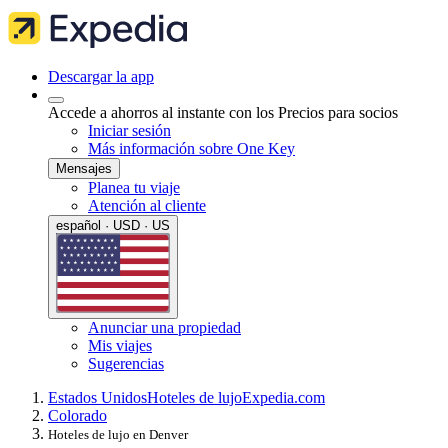
Descargar la app
Accede a ahorros al instante con los Precios para socios
Iniciar sesión
Más información sobre One Key
Mensajes
Planea tu viaje
Atención al cliente
español · USD · US
Anunciar una propiedad
Mis viajes
Sugerencias
Estados Unidos
Hoteles de lujo
Expedia.com
Colorado
Hoteles de lujo en Denver