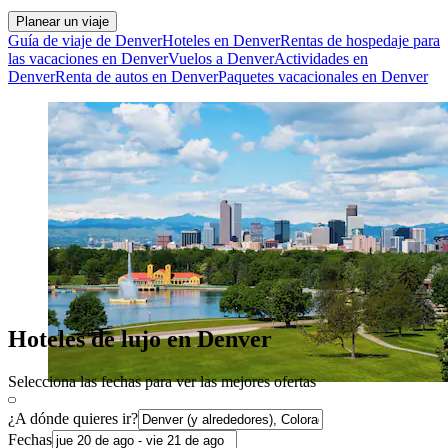
Planear un viaje
Guía de viaje de Denver
Hoteles en Denver
Rentas de hospedaje para
las vacaciones en Denver
Vuelos a Denver
Actividades en
Denver
Renta de autos en Denver
Paquetes vacacionales en Denver
Hoteles de lujo en Denver
Selecciona las fechas para ver las mejores ofertas
¿A dónde quieres ir?
Fechas