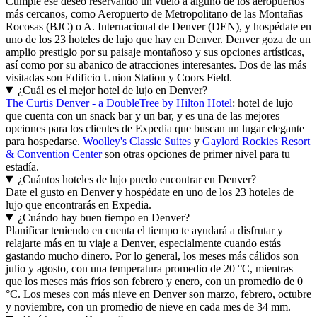
Cumple ese deseo reservando un vuelo a alguno de los aeropuertos
más cercanos, como Aeropuerto de Metropolitano de las Montañas
Rocosas (BJC) o A. Internacional de Denver (DEN), y hospédate en
uno de los 23 hoteles de lujo que hay en Denver. Denver goza de un
amplio prestigio por su paisaje montañoso y sus opciones artísticas,
así como por su abanico de atracciones interesantes. Dos de las más
visitadas son Edificio Union Station y Coors Field.
¿Cuál es el mejor hotel de lujo en Denver?
The Curtis Denver - a DoubleTree by Hilton Hotel
: hotel de lujo
que cuenta con un snack bar y un bar, y es una de las mejores
opciones para los clientes de Expedia que buscan un lugar elegante
para hospedarse.
Woolley's Classic Suites
y
Gaylord Rockies Resort
& Convention Center
son otras opciones de primer nivel para tu
estadía.
¿Cuántos hoteles de lujo puedo encontrar en Denver?
Date el gusto en Denver y hospédate en uno de los 23 hoteles de
lujo que encontrarás en Expedia.
¿Cuándo hay buen tiempo en Denver?
Planificar teniendo en cuenta el tiempo te ayudará a disfrutar y
relajarte más en tu viaje a Denver, especialmente cuando estás
gastando mucho dinero. Por lo general, los meses más cálidos son
julio y agosto, con una temperatura promedio de 20 °C, mientras
que los meses más fríos son febrero y enero, con un promedio de 0
°C. Los meses con más nieve en Denver son marzo, febrero, octubre
y noviembre, con un promedio de nieve en cada mes de 34 mm.