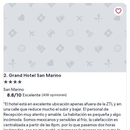
H
de
Grand Hotel San Marino
o
$172
t
e
l
s
i
t
u
a
d
o
e
n
p
Grand Hotel San Marino
2. Grand Hotel San Marino
l
Propiedad
e
de
San Marino
n
4.0
8.8
8.8/10
o
Excelente
(438 opiniones)
de
c
estrellas
“
“El hotel está en excelente ubicación apenas afuera de la ZTL y en
10,
e
E
una calle que reduce mucho el subir y bajar. El personal de
Excelente,
n
l
Recepción muy atento y amable. La habitación es pequeña y algo
(438
t
h
incómoda. Somos mexicanos y sensibles al frío, la calefacción es
opiniones)
r
o
centralizada a partir de las 8pm, por lo que pasamos dos horas
o
t
incómodos, eso no me gustó, ni tampoco la manera en que me lo