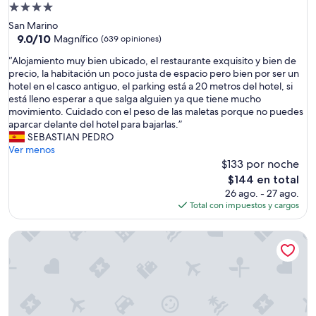
ó
r
Propiedad
n
a
de
San Marino
a
d
4.0
9.0
9.0/10
p
Magnífico
(639 opiniones)
e
de
e
estrellas
r
“
“Alojamiento muy bien ubicado, el restaurante exquisito y bien de
10,
n
e
A
precio, la habitación un poco justa de espacio pero bien por ser un
Magnífico,
a
c
l
hotel en el casco antiguo, el parking está a 20 metros del hotel, si
(639
s
o
o
está lleno esperar a que salga alguien ya que tiene mucho
opiniones)
a
l
j
movimiento. Cuidado con el peso de las maletas porque no puedes
f
e
a
aparcar delante del hotel para bajarlas.”
u
c
m
SEBASTIAN PEDRO
e
c
i
Ver menos
r
i
e
$133 por noche
a
ó
n
d
El
$144 en total
n
t
e
precio
26 ago. - 27 ago.
,
o
l
actual
Total con impuestos y cargos
n
m
a
es
o
u
Z
de
s
Hotel Joli
y
T
$144
a
b
L
y
i
y
u
e
e
d
n
n
ó
u
u
e
b