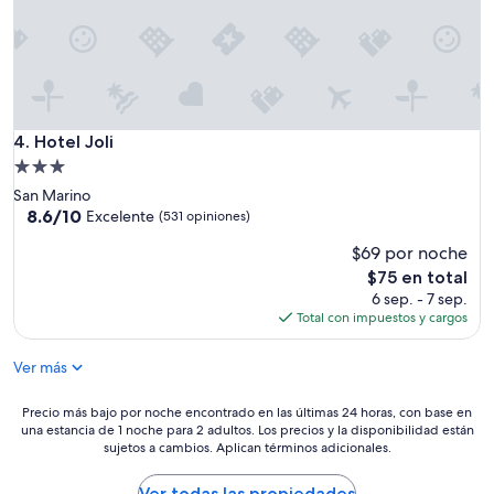
n
n
i
a
t
c
c
o
a
a
d
d
l
o
o
l
.
,
e
M
e
Hotel Joli
4. Hotel Joli
q
u
l
u
Propiedad
y
r
e
b
de
San Marino
e
r
u
3.0
8.6
8.6/10
s
Excelente
(531 opiniones)
e
e
de
t
estrellas
d
n
$69 por noche
10,
a
u
a
Excelente,
u
El
$75 en total
c
s
(531
r
precio
6 sep. - 7 sep.
e
r
opiniones)
a
actual
Total con impuestos y cargos
m
e
n
es
u
c
t
de
c
o
Ver más
e
$75
h
m
e
o
e
Precio
Precio más bajo por noche encontrado en las últimas 24 horas, con base en
x
e
n
una estancia de 1 noche para 2 adultos. Los precios y la disponibilidad están
más
q
l
d
sujetos a cambios. Aplican términos adicionales.
bajo
u
s
a
por
i
u
c
noche
Ver todas las propiedades
s