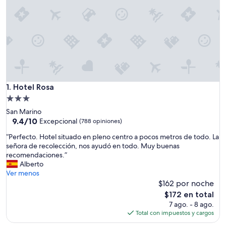
Hotel Rosa
1. Hotel Rosa
Propiedad
de
San Marino
3.0
9.4
9.4/10
Excepcional
(788 opiniones)
de
estrellas
“
“Perfecto. Hotel situado en pleno centro a pocos metros de todo. La
10,
P
señora de recolección, nos ayudó en todo. Muy buenas
Excepcional,
e
recomendaciones.”
(788
r
Alberto
opiniones)
f
Ver menos
e
$162 por noche
c
El
$172 en total
t
precio
7 ago. - 8 ago.
o
actual
Total con impuestos y cargos
.
es