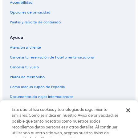
Accesibilidad
l
ó
l
n
Opciones de privacidad
e
e
n
s
Pautas y reporte de contenido
o
c
e
e
s
Ayuda
n
p
t
e
Atención al cliente
r
r
a
Cancelar tu reservación de hotel o renta vacacional
a
l
r
i
Cancelar tu vuelo
a
z
q
a
Plazos de reembolso
u
d
e
Cómo usar un cupón de Expedia
a
s
a
Documentos de viajes internacionales
a
p
l
a
g
© 2026 Expedia, Inc., una empresa de Expedia Group. Todos los
Este sitio utiliza cookies y tecnologías de seguimiento
r
a
derechos reservados. Expedia y el logo de Expedia son marcas
t
similares. Como se indica en nuestro Aviso de privacidad, es
a
registradas o marcas comerciales de Expedia, Inc. CST# 2029030-50.
i
posible que tanto nosotros como nuestros socios
l
r
recopilemos datos personales y otros detalles. Al continuar
g
d
utilizando nuestro sitio web, aceptas nuestro Aviso de
u
e