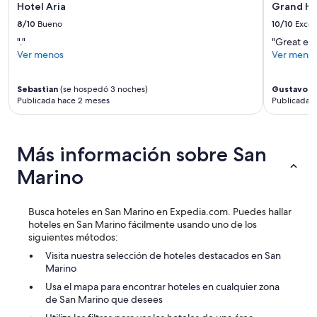
a
e
Hotel Aria
Grand Ho
cambios.
c
p
8/10
Bueno
10/10
Excel
Aplican
i
c
términos
ó
"."
"Great exp
i
adicionales.
n
Ver menos
Ver meno
ó
u
n
n
m
Sebastian
(se hospedó 3 noches)
Gustavo
(s
p
u
Publicada hace 2 meses
Publicada 
o
y
c
a
o
t
j
e
Más información sobre San
u
n
s
t
Marino
t
o
a
y
d
a
Busca hoteles en San Marino en Expedia.com. Puedes hallar
e
m
hoteles en San Marino fácilmente usando uno de los
e
a
siguientes métodos:
s
b
Visita nuestra selección de hoteles destacados en San
p
l
Marino
a
e
c
.
Usa el mapa para encontrar hoteles en cualquier zona
i
L
de San Marino que desees
o
a