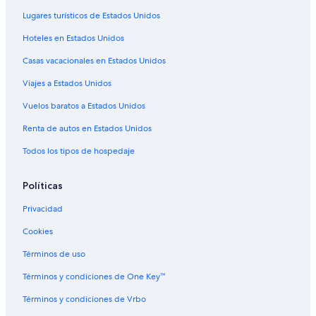
á
n
Lugares turísticos de Estados Unidos
a
s
2
i
Hoteles en Estados Unidos
0
b
m
l
Casas vacacionales en Estados Unidos
e
e
t
Viajes a Estados Unidos
s
r
a
Vuelos baratos a Estados Unidos
o
l
s
f
Renta de autos en Estados Unidos
d
r
e
í
Todos los tipos de hospedaje
l
o
h
,
o
Políticas
l
t
a
e
Privacidad
c
l
a
Cookies
,
l
s
e
Términos de uso
i
f
e
a
Términos y condiciones de One Key™
s
c
t
Términos y condiciones de Vrbo
c
á
i