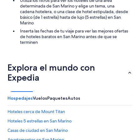
Utiliza los filtros para ver los hoteles de una área
p
h
determinada de San Marino y elige un tema, una
e
a
cadena hotelera, o una clase de hotel estipulada, desde
r
b
básico (de 1 estrella) hasta de lujo (5 estrellas) en San
o
i
Marino
b
t
i
a
Inserta las fechas de tu viaje para ver las mejores ofertas
e
c
de hoteles baratos en San Marino antes de que se
n
i
terminen
p
ó
o
n
r
e
s
s
Explora el mundo con
e
p
r
Expedia
e
u
q
n
u
h
e
o
Hospedajes
Vuelos
Paquetes
Autos
ñ
t
a
e
y
Hoteles cerca de Mount Titan
l
a
e
l
Hoteles 5 estrellas en San Marino
n
g
Casas de ciudad en San Marino
e
o
l
i
Apartamentos en San Marino