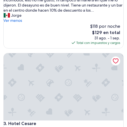
a
e
dijeron. El desayuno es de buen nivel. Tiene un restaurante y un bar
p
l
en el centro donde hacen 10% de descuento a los...
o
e
Jorge
c
s
Ver menos
o
t
$118 por noche
s
á
m
El
$129 en total
e
e
precio
31 ago. - 1 sep.
n
t
actual
Total con impuestos y cargos
e
r
es
x
o
de
Hotel Cesare
c
s
$129
e
d
l
e
e
t
n
o
t
d
e
o
u
.
b
L
i
a
c
s
a
e
c
ñ
i
Hotel Cesare
3. Hotel Cesare
o