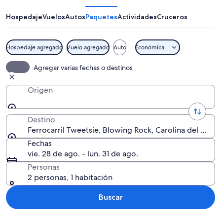
Hospedaje
Vuelos
Autos
Paquetes
Actividades
Cruceros
Hospedaje agregado
Vuelo agregado
Auto
Económica
Un tren viajando a través de una zon
Agregar varias fechas o destinos
Origen
Destino
Ferrocarril Tweetsie, Blowing Rock, Carolina del Nort
Fechas
vie. 28 de ago. - lun. 31 de ago.
Personas
2 personas, 1 habitación
Buscar
Explorar mapa