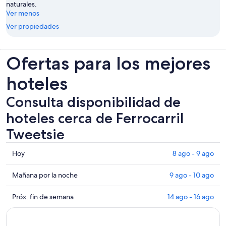
naturales.
Ver menos
Ver propiedades
Ofertas para los mejores
hoteles
Consulta disponibilidad de
hoteles cerca de Ferrocarril
Tweetsie
Consultar
Hoy
8 ago - 9 ago
los
precios
Consultar
Mañana por la noche
9 ago - 10 ago
cerca
precios
de
cerca
Consultar
Próx. fin de semana
14 ago - 16 ago
Ferrocarril
de
precios
Tweetsie
Ferrocarril
cerca