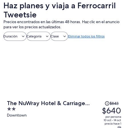
un día
personalizados
nocturna
Haz planes y viaja a Ferrocarril
Tweetsie
Precios encontrados en las últimas 48 horas. Haz clic en el anuncio
para ver los precios actualizados.
Duración
Categoría
Clase
Eliminar todos los filtros
El
The NuWray Hotel & Carriage
$843
precio
$640
2
House
era
out
Downtown
por persona
de
of
10 oct - 14 oct
precio hace 1
$843
5
día