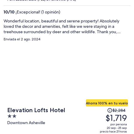
ahora
es
10
/
10
¡Excepcional! (1 opinión)
de
$1,429
Wonderful location, beautiful and serene property! Absolutely
loved the decor and amenities, felt like we were staying in a
por
treehouse surrounded by deer and other wildlife. Thank you,
persona
Woodstock Manor!
Enviada el 2 ago. 2024
Ahorra 100% en tu vuelo
El
Elevation Lofts Hotel
$2,284
precio
$1,719
2
era
out
Downtown Asheville
por persona
de
of
20 sep - 25 sep
precio hace 21 horas