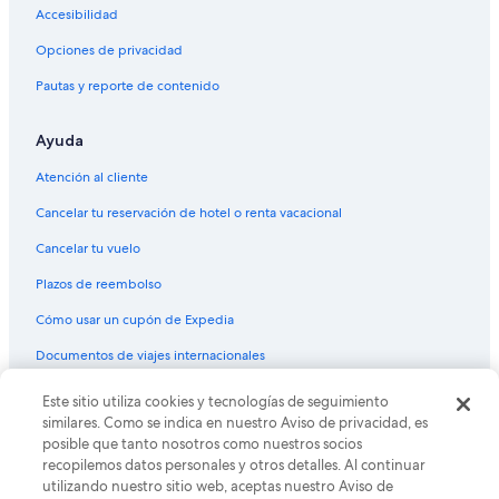
Villas en Boone
Accesibilidad
Apart-Hoteles en Bamboo
Opciones de privacidad
B&B en Bamboo
Pautas y reporte de contenido
Casas de campo en Bamboo
Ayuda
Resorts en Bamboo
Moteles en Bamboo
Atención al cliente
Hoteles cerca de Parque de atracciones Mistery Hill
Cancelar tu reservación de hotel o renta vacacional
Hoteles cerca de Estación de ski Appalachian Ski Mtn.
Cancelar tu vuelo
Hoteles cerca de Bolick Family Pottery
Plazos de reembolso
Hoteles de ski en Valle Crucis
Cómo usar un cupón de Expedia
Hoteles cerca de Ted Mackorell Soccer Complex
Documentos de viajes internacionales
Hoteles cerca de Glen Burney Trail
Este sitio utiliza cookies y tecnologías de seguimiento
© 2026 Expedia, Inc., una empresa de Expedia Group. Todos los
Hoteles cerca de Daniel Boone Native Gardens
derechos reservados. Expedia y el logo de Expedia son marcas
similares. Como se indica en nuestro Aviso de privacidad, es
registradas o marcas comerciales de Expedia, Inc. CST# 2029030-50.
posible que tanto nosotros como nuestros socios
Cabañas en Blowing Rock
recopilemos datos personales y otros detalles. Al continuar
Casas vacacionales en Blowing Rock
utilizando nuestro sitio web, aceptas nuestro Aviso de