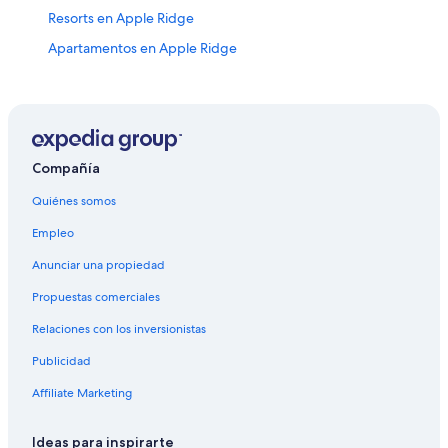
Resorts en Apple Ridge
Apartamentos en Apple Ridge
Moteles en Apple Ridge
Hoteles para bodas en Vilas
Condominios en Foscoe
Hoteles cerca de Club de golf Boone
Compañía
Hoteles cerca de Mini golf y videojuegos Magic
Quiénes somos
Mountain
Empleo
Cabañas en Boone
Anunciar una propiedad
Campings en Boone
Propuestas comerciales
Casas de campo en Boone
Relaciones con los inversionistas
Casas de huéspedes en Boone
Publicidad
Resorts en Boone
Affiliate Marketing
Apartamentos en Boone
Hoteles haciendas en Boone
Ideas para inspirarte