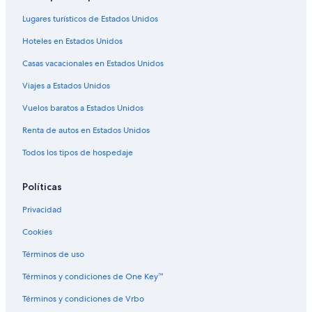
Hoteles de Best Western en Boone
Lugares turísticos de Estados Unidos
Hoteles con spa en Boone
Hoteles en Estados Unidos
Hoteles todo incluido en Boone
Casas vacacionales en Estados Unidos
Hoteles de ski en Boone
Viajes a Estados Unidos
Hoteles románticos en Boone
Vuelos baratos a Estados Unidos
Hoteles baratos en Boone
Hoteles boutique en Boone
Renta de autos en Estados Unidos
Hoteles cerca del lago en Boone
Todos los tipos de hospedaje
Hoteles con aguas termales en Boone
Políticas
Hoteles con cocina en Boone
Privacidad
Hoteles con desayuno incluido en Boone
Cookies
Hoteles con hidromasaje en Boone
Términos de uso
Hoteles que aceptan mascotas en Boone
Hoteles en Boone
Términos y condiciones de One Key™
Moteles en Boone
Términos y condiciones de Vrbo