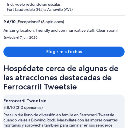
$2,284
5
Incl. vuelo redondo sin escalas
y
Fort Lauderdale (FLL) a Asheville (AVL)
ahora
es
9.6
/
10
¡Excepcional! (8 opiniones)
de
$1,719
Amazing location. Friendly and communicative staff. Clean room!
por
Enviada el 7 jun. 2026
persona
Elegir mis fechas
Hospédate cerca de algunas de
las atracciones destacadas de
Ferrocarril Tweetsie
Ferrocarril Tweetsie
8.8/10 (310 opiniones)
Pasa un día lleno de diversión en familia en Ferrocarril Tweetsie
cuando viajes a Blowing Rock. Maravíllate con las impresionantes
montañas y aprovecha también para caminar en sus senderos