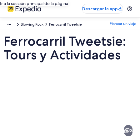
Ir a la sección principal de la página
Descargar la app
Planear un viaje
Blowing Rock
Ferrocarril Tweetsie
Ferrocarril Tweetsie:
Tours y Actividades
Fotos
de
Ferrocarril
3
Tweetsie