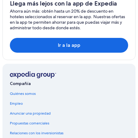
Cabañas en Smith River
Llega más lejos con la app de Expedia
Resorts en Smith River
Ahorra aún más: obtén hasta un 20% de descuento en
hoteles seleccionados al reservar en la app. Nuestras ofertas
Hoteles con gimnasio en Smith River
en la app te permiten ahorrar para que puedas viajar más y
administrar todo desde donde estés.
Hoteles con vista en Smith River
Hoteles en Smith River
Ir a la app
Compañía
Quiénes somos
Empleo
Anunciar una propiedad
Propuestas comerciales
Relaciones con los inversionistas