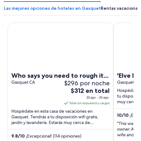
Las mejores opciones de hoteles en Gasquet
Rentas vacacional
Who says you need to rough it to explore the outdoors?
'Elve Huset
Who says you need to rough it
'Elve Huset' (Norwe
$296 por noche
to explore the outdoors?
Gasquet CA
House)
Gasquet CA
El
$312 en total
Hospédate e
precio
tu disposició
22 ago. - 23 ago.
muy cerca de
es
Total con impuestos y cargos
más ...
de
Hospédate en esta casa de vacaciones en
10
/
10
¡Excep
$312
Gasquet. Tendrás a tu disposición wifi gratis,
jardín y lavandería. Estarás muy cerca de
en
"This was o
atracciones como Jedediah Smith ...
total
owner:Andre
wife and wa
por
9.8
/
10
¡Excepcional! (114 opiniones)
message. On