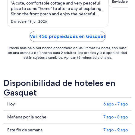
noche
Enviada el 28
"A cute, comfortable cottage and very peaceful
truly apprec
del
place to come "home" to after a day of exploring.
and gardens.
Sit on the front porch and enjoy the peaceful
22
trip and the
countryside setting or take a stroll. Close to
ago
me garden i
Enviada el 19 jul. 2026
several swimming holes and access to Howland
al
Two are fro
Hill Rd. for redwood hikes. Loved the map on the
23
wall and amusing ..."
Ver 436 propiedades en Gasquet
ago
Precio más bajo por noche encontrado en las últimas 24 horas, con base
en una estancia de 1 noche para 2 adultos. Los precios y la disponibilidad
están sujetos a cambios. Aplican términos adicionales.
Disponibilidad de hoteles en
Gasquet
Consultar
Hoy
6 ago - 7 ago
precios
en
Consultar
Mañana por la noche
7 ago - 8 ago
Gasquet
precios
para
en
Consultar
Este fin de semana
7 ago - 9 ago