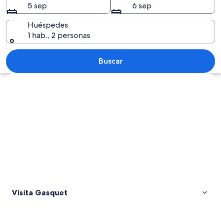
5 sep
6 sep
Huéspedes
1 hab., 2 personas
Una bicicleta con un bolso amarillo y 
Buscar
Explorar mapa
Visita Gasquet