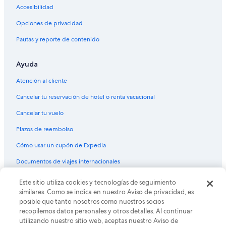
Accesibilidad
Opciones de privacidad
Pautas y reporte de contenido
Ayuda
Atención al cliente
Cancelar tu reservación de hotel o renta vacacional
Cancelar tu vuelo
Plazos de reembolso
Cómo usar un cupón de Expedia
Documentos de viajes internacionales
© 2026 Expedia, Inc., una empresa de Expedia Group. Todos los
Este sitio utiliza cookies y tecnologías de seguimiento
derechos reservados. Expedia y el logo de Expedia son marcas
similares. Como se indica en nuestro Aviso de privacidad, es
registradas o marcas comerciales de Expedia, Inc. CST# 2029030-50.
posible que tanto nosotros como nuestros socios
recopilemos datos personales y otros detalles. Al continuar
utilizando nuestro sitio web, aceptas nuestro Aviso de