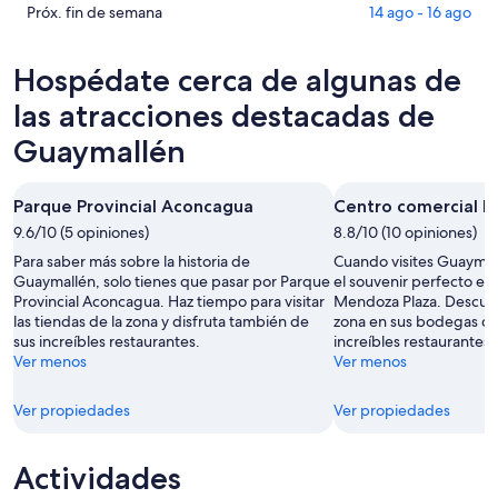
para
en
Consultar
Próx. fin de semana
14 ago - 16 ago
hoy,
Guaymallén
precios
8
para
en
Hospédate cerca de algunas de
ago
mañana
Guaymallén
-
por
para
las atracciones destacadas de
9
la
el
Guaymallén
ago
noche,
próximo
9
fin
ago
de
Parque Provincial Aconcagua
Centro comercial 
-
semana,
9.6/10 (5 opiniones)
8.8/10 (10 opiniones)
10
14
Para saber más sobre la historia de
Cuando visites Guaymal
ago
ago
Guaymallén, solo tienes que pasar por Parque
el souvenir perfecto en
-
Provincial Aconcagua. Haz tiempo para visitar
Mendoza Plaza. Descubr
16
las tiendas de la zona y disfruta también de
zona en sus bodegas con
ago
sus increíbles restaurantes.
increíbles restaurantes.
Ver menos
Ver menos
Ver propiedades
Ver propiedades
Actividades