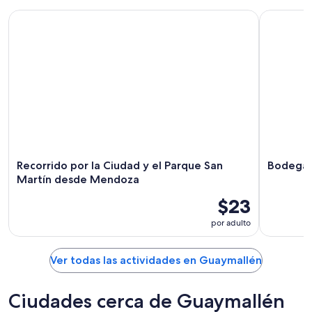
Recorrido por la Ciudad y el Parque San Martín desde Men
Bodegas & 
Recorrido por la Ciudad y el Parque San
Bodegas 
Martín desde Mendoza
$23
por adulto
Ver todas las actividades en Guaymallén
Ciudades cerca de Guaymallén