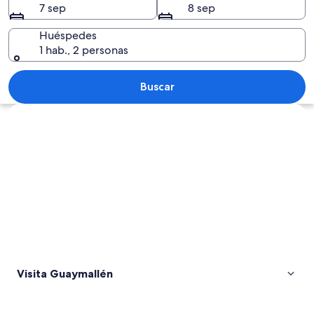
7 sep
8 sep
Huéspedes
1 hab., 2 personas
Viñedo con montañas al fondo.
Buscar
Explorar mapa
Visita Guaymallén