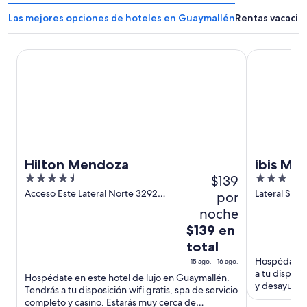
Las mejores opciones de hoteles en Guaymallén
Rentas vacacio
Hilton Mendoza
ibis Mendoz
Hilton Mendoza
ibis Me
4.5
$139
3
out
out
Acceso Este Lateral Norte 3292
Lateral Sur
por
Guaymallen Mendoza
Guaymallen
of
of
noche
5
5
El
$139 en
precio
total
es
Hospédate e
15 ago. - 16 ago.
de
a tu disposi
Hospédate en este hotel de lujo en Guaymallén.
$139
y desayuno.
Tendrás a tu disposición wifi gratis, spa de servicio
como Centro
en
completo y casino. Estarás muy cerca de