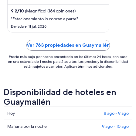
total
atracciones como ...
por
9.2
/
10
¡Magnífico! (164 opiniones)
noche
"Estacionamiento lo cobran a parte"
del
Enviada el 11 jul. 2026
15
ago
al
Ver 763 propiedades en Guaymallén
16
ago
Precio más bajo por noche encontrado en las últimas 24 horas, con base
en una estancia de 1 noche para 2 adultos. Los precios y la disponibilidad
están sujetos a cambios. Aplican términos adicionales.
Disponibilidad de hoteles en
Guaymallén
Consultar
Hoy
8 ago - 9 ago
precios
en
Consultar
Mañana por la noche
9 ago - 10 ago
Guaymallén
precios