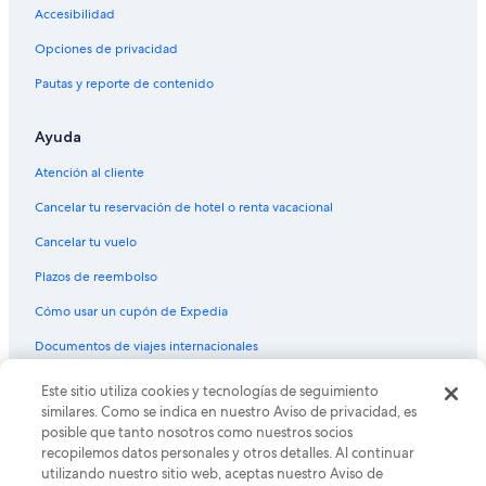
Hoteles en Mountain View
Accesibilidad
Hoteles de senderismo en Kipling
Opciones de privacidad
Hoteles en Kipling
Pautas y reporte de contenido
Hoteles 5 estrellas en West Colfax
Ayuda
Hoteles en West Colfax
Atención al cliente
Cancelar tu reservación de hotel o renta vacacional
Cancelar tu vuelo
Plazos de reembolso
Cómo usar un cupón de Expedia
Documentos de viajes internacionales
Este sitio utiliza cookies y tecnologías de seguimiento
© 2026 Expedia, Inc., una empresa de Expedia Group. Todos los
derechos reservados. Expedia y el logo de Expedia son marcas
similares. Como se indica en nuestro Aviso de privacidad, es
registradas o marcas comerciales de Expedia, Inc. CST# 2029030-50.
posible que tanto nosotros como nuestros socios
recopilemos datos personales y otros detalles. Al continuar
utilizando nuestro sitio web, aceptas nuestro Aviso de