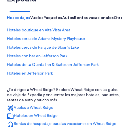
Hospedajes
Vuelos
Paquetes
Autos
Rentas vacacionales
Otros
Hoteles boutique en Alta Vista Area
Hoteles cerca de Adams Mystery Playhouse
Hoteles cerca de Parque de Sloan's Lake
Hoteles con bar en Jefferson Park
Hoteles de La Quinta Inn & Suites en Jefferson Park
Hoteles en Jefferson Park
Hoteles en Centro de Denver
¿Te diriges a Wheat Ridge? Explora Wheat Ridge con las guías
B&B en Edgewater
de viaje de Expedia y encuentra los mejores hoteles, paquetes,
Hoteles históricos en Edgewater
rentas de auto y mucho más.
Vuelos a Wheat Ridge
Hoteles en Edgewater
Hoteles en Wheat Ridge
Hoteles cerca de Estación Arvada Ridge
Rentas de hospedaje para las vacaciones en Wheat Ridge
Hoteles en Berkeley