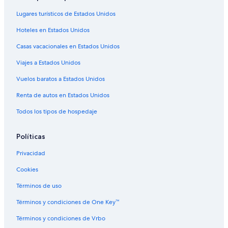
Moteles en Arvada
Lugares turísticos de Estados Unidos
Villas en Arvada
Hoteles en Estados Unidos
Hoteles de ski en Regis
Casas vacacionales en Estados Unidos
Hoteles históricos en Regis
Viajes a Estados Unidos
Hoteles con área de juegos en Regis
Vuelos baratos a Estados Unidos
Hoteles gay friendly en Regis
Renta de autos en Estados Unidos
Hoteles en Regis
Todos los tipos de hospedaje
Hoteles en Sun Valley
Hoteles cerca de Estadio Broncos Stadium at Mile High
Políticas
Hoteles cerca de Campo de golf Willis Case Golf Course
Privacidad
Hoteles en Applewood Villages
Cookies
Hoteles en West Highland
Términos de uso
Hoteles cerca de Parque de diversiones Lakeside Amusement
Park
Términos y condiciones de One Key™
Hoteles cerca de Parque Berkeley Park
Términos y condiciones de Vrbo