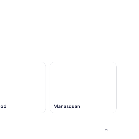
ood
Manasquan