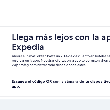
Apartamentos en Allenwood
Hoteles en Allenwood
Hoteles cerca de Arboreto Sister 
Apart-Hoteles en Lakewood
Casas de huéspedes en Lakewood
Llega más lejos con la a
Resorts en Lakewood
Expedia
Apartamentos en Lakewood
Hoteles de golf en Lakewood
Ahorra aún más: obtén hasta un 20% de descuento en hoteles se
Hoteles baratos en Lakewood
reservar en la app. Nuestras ofertas en la app te permiten ahor
viajar más y administrar todo desde donde estés.
Hoteles gay friendly en Lakewood
Hoteles en Lakewood
Escanea el código QR con la cámara de tu dispositiv
Villas en Lakewood
app.