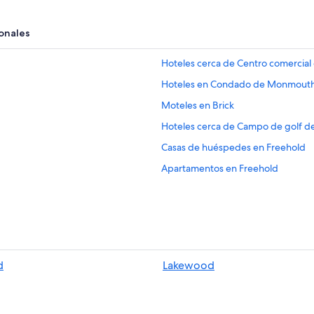
onales
Hoteles cerca de Centro comercial
Hoteles en Condado de Monmout
Moteles en Brick
Hoteles cerca de Campo de golf de
Casas de huéspedes en Freehold
Apartamentos en Freehold
Hoteles familiares en Freehold
Hoteles baratos en Freehold
Hoteles con desayuno incluido en 
Hoteles en Freehold
d
Lakewood
Hoteles cerca de iPlay America
Hoteles cerca de Parque del Panta