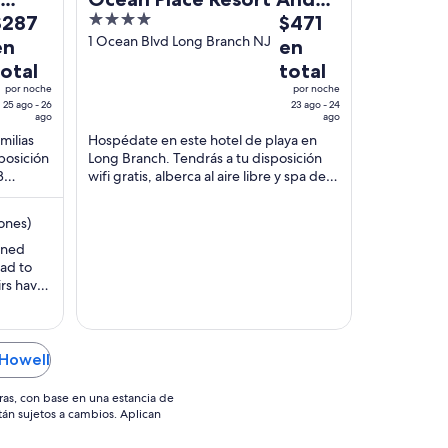
l
4
El
$287
Spa
$471
recio
out
precio
1 Ocean Blvd Long Branch NJ
en
en
s
of
es
total
total
e
5
de
por noche
por noche
287
$471
25 ago - 26
23 ago - 24
ago
ago
n
en
milias
Hospédate en este hotel de playa en
otal
total
posición
Long Branch. Tendrás a tu disposición
or
por
3
wifi gratis, alberca al aire libre y spa de
oche
noche
des
servicio completo. Nuestros huéspedes
el
del
destacan ...
ones)
5
23
aned
go
ago
had to
l
al
irs have
6
24
nd don’t
go
ago
d and
d pool.
aked
 Howell
ras, con base en una estancia de
stán sujetos a cambios. Aplican