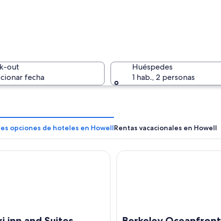
Una casa 
k-out
Huéspedes
cionar fecha
1 hab., 2 personas
Una ciuda
res opciones de hoteles en Howell
Rentas vacacionales en Howell
nn and Suites
Berkeley Oceanfront Hotel
vegetación densa y un camino distante.
i inn and Suites
Berkeley Oceanfront