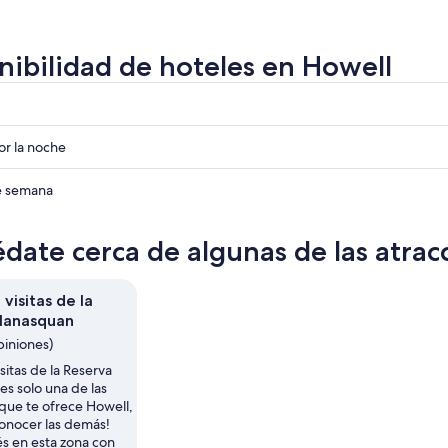
nibilidad de hoteles en Howell
r
r
r la noche
r
de semana
date cerca de algunas de las atrac
visitas de la
Manasquan
piniones)
sitas de la Reserva
s solo una de las
que te ofrece Howell,
conocer las demás!
s en esta zona con