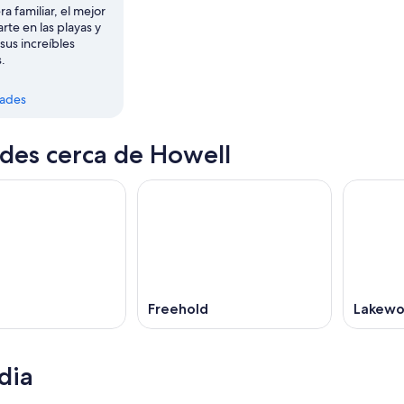
a familiar, el mejor
arte en las playas y
 sus increíbles
.
dades
des cerca de Howell
Freehold
Lakew
dia