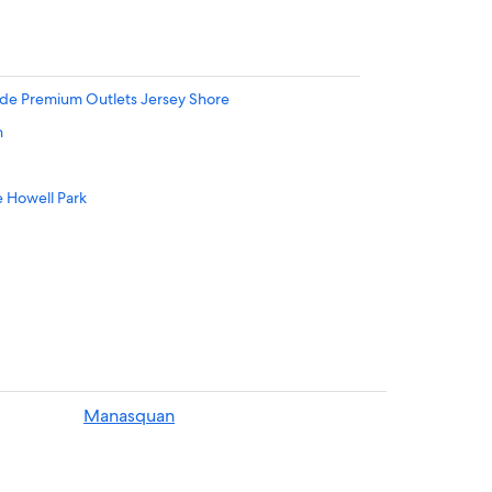
 de Premium Outlets Jersey Shore
h
 Howell Park
Freehold
Manasquan
no de Turquía