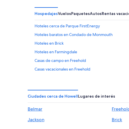
Hospedajes
Vuelos
Paquetes
Autos
Rentas vacaci
Hoteles cerca de Parque FirstEnergy
Hoteles baratos en Condado de Monmouth
Hoteles en Brick
Hoteles en Farmingdale
Casas de campo en Freehold
Casas vacacionales en Freehold
Hoteles para ir de compras en Freehold
Hoteles románticos en Freehold
Hoteles boutique en Freehold
Ciudades cerca de Howell
Lugares de interés
Hoteles con restaurante en Freehold
Belmar
Freehol
Moteles en Freehold
Jackson
Brick
Hoteles cerca de Wall Township Speedway