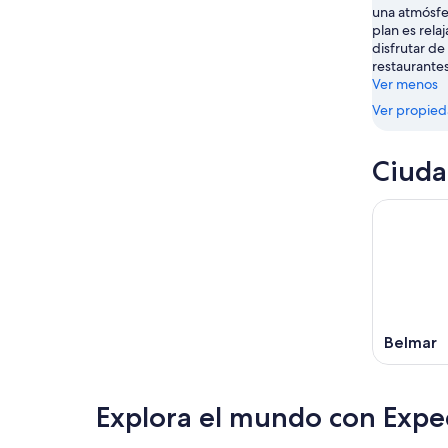
una atmósfer
ago
plan es relaj
disfrutar de
restaurantes
Ver menos
Ver propie
Ciuda
Belmar
Explora el mundo con Expe