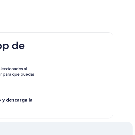
Mary Grace Burns
pp de
leccionados al
rar para que puedas
o y descarga la