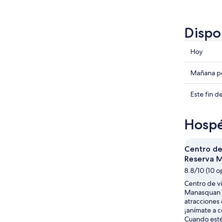
Dispo
Consulta
Hoy
precios
en
Consulta
Mañana po
Howell
precios
para
en
Consulta
Este fin 
hoy,
Howell
precios
7
para
en
Hospé
ago
mañana
Howell
-
por
para
8
la
este
Centro de 
ago
noche,
fin
Reserva 
8
de
8.8/10 (10 o
ago
semana,
Centro de vi
-
7
Manasquan e
9
ago
atracciones 
ago
-
¡anímate a 
9
Cuando esté