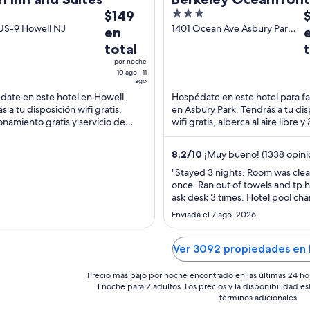
El
3
E
$149
Hotel
precio
out
p
US-9 Howell NJ
1401 Ocean Ave Asbury Park
en
NJ
es
of
e
total
de
5
d
por noche
$149
$
10 ago - 11
ago
en
e
ate en este hotel en Howell.
Hospédate en este hotel para fa
total
t
s a tu disposición wifi gratis,
en Asbury Park. Tendrás a tu dis
por
p
onamiento gratis y servicio de
wifi gratis, alberca al aire libre y 
noche
n
ión las 24 horas. Nuestros
restaurantes. Nuestros huéspe
del
d
des destacan ...
destacan ...
8.2
/
10
¡Muy bueno! (1338 opini
10
2
"Stayed 3 nights. Room was cle
ago
a
once. Ran out of towels and tp 
al
a
ask desk 3 times. Hotel pool cha
11
2
cloth cushions which stay wet a
Enviada el 7 ago. 2026
ago
a
ever really dry. Kept seeing foo
garbage from day before aroun
Awning above smoking area le
Ver 3092 propiedades en
when raining."
Precio más bajo por noche encontrado en las últimas 24 ho
1 noche para 2 adultos. Los precios y la disponibilidad e
términos adicionales.