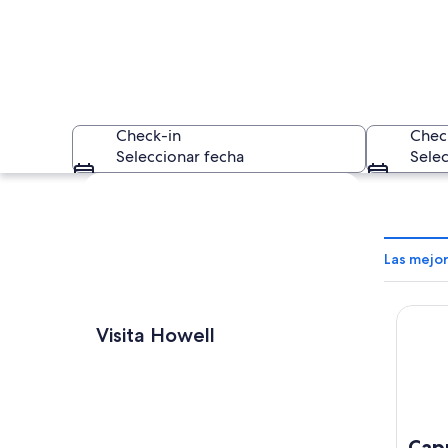
Check-in
Chec
Seleccionar fecha
Selec
Explorar mapa
Las mejo
Capri i
Un río rodeado de 
Visita Howell
Capr