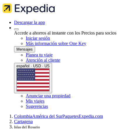
Descargar la app
Accede a ahorros al instante con los Precios para socios
Iniciar sesión
Más información sobre One Key
Mensajes
Planea tu viaje
Atención al cliente
español · USD · US
Anunciar una propiedad
Mis viajes
Sugerencias
Colombia
América del Sur
Paquetes
Expedia.com
Cartagena
Islas del Rosario