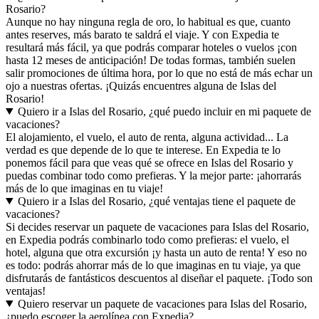
Rosario?
Aunque no hay ninguna regla de oro, lo habitual es que, cuanto
antes reserves, más barato te saldrá el viaje. Y con Expedia te
resultará más fácil, ya que podrás comparar hoteles o vuelos ¡con
hasta 12 meses de anticipación! De todas formas, también suelen
salir promociones de última hora, por lo que no está de más echar un
ojo a nuestras ofertas. ¡Quizás encuentres alguna de Islas del
Rosario!
Quiero ir a Islas del Rosario, ¿qué puedo incluir en mi paquete de
vacaciones?
El alojamiento, el vuelo, el auto de renta, alguna actividad... La
verdad es que depende de lo que te interese. En Expedia te lo
ponemos fácil para que veas qué se ofrece en Islas del Rosario y
puedas combinar todo como prefieras. Y la mejor parte: ¡ahorrarás
más de lo que imaginas en tu viaje!
Quiero ir a Islas del Rosario, ¿qué ventajas tiene el paquete de
vacaciones?
Si decides reservar un paquete de vacaciones para Islas del Rosario,
en Expedia podrás combinarlo todo como prefieras: el vuelo, el
hotel, alguna que otra excursión ¡y hasta un auto de renta! Y eso no
es todo: podrás ahorrar más de lo que imaginas en tu viaje, ya que
disfrutarás de fantásticos descuentos al diseñar el paquete. ¡Todo son
ventajas!
Quiero reservar un paquete de vacaciones para Islas del Rosario,
¿puedo escoger la aerolínea con Expedia?