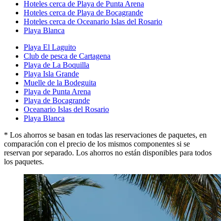
Hoteles cerca de Playa de Punta Arena
Hoteles cerca de Playa de Bocagrande
Hoteles cerca de Oceanario Islas del Rosario
Playa Blanca
Playa El Laguito
Club de pesca de Cartagena
Playa de La Boquilla
Playa Isla Grande
Muelle de la Bodeguita
Playa de Punta Arena
Playa de Bocagrande
Oceanario Islas del Rosario
Playa Blanca
* Los ahorros se basan en todas las reservaciones de paquetes, en
comparación con el precio de los mismos componentes si se
reservan por separado. Los ahorros no están disponibles para todos
los paquetes.