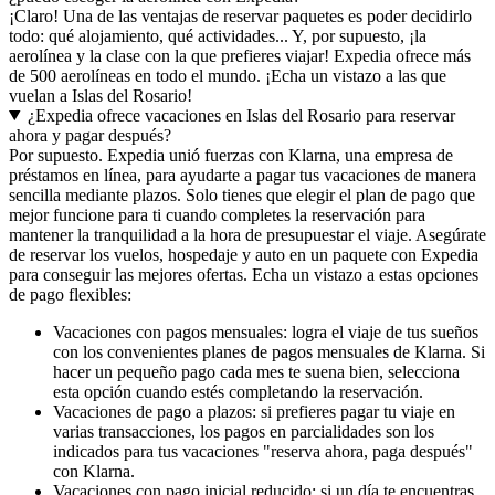
¡Claro! Una de las ventajas de reservar paquetes es poder decidirlo
todo: qué alojamiento, qué actividades... Y, por supuesto, ¡la
aerolínea y la clase con la que prefieres viajar! Expedia ofrece más
de 500 aerolíneas en todo el mundo. ¡Echa un vistazo a las que
vuelan a Islas del Rosario!
¿Expedia ofrece vacaciones en Islas del Rosario para reservar
ahora y pagar después?
Por supuesto. Expedia unió fuerzas con Klarna, una empresa de
préstamos en línea, para ayudarte a pagar tus vacaciones de manera
sencilla mediante plazos. Solo tienes que elegir el plan de pago que
mejor funcione para ti cuando completes la reservación para
mantener la tranquilidad a la hora de presupuestar el viaje. Asegúrate
de reservar los vuelos, hospedaje y auto en un paquete con Expedia
para conseguir las mejores ofertas. Echa un vistazo a estas opciones
de pago flexibles:
Vacaciones con pagos mensuales: logra el viaje de tus sueños
con los convenientes planes de pagos mensuales de Klarna. Si
hacer un pequeño pago cada mes te suena bien, selecciona
esta opción cuando estés completando la reservación.
Vacaciones de pago a plazos: si prefieres pagar tu viaje en
varias transacciones, los pagos en parcialidades son los
indicados para tus vacaciones "reserva ahora, paga después"
con Klarna.
Vacaciones con pago inicial reducido: si un día te encuentras