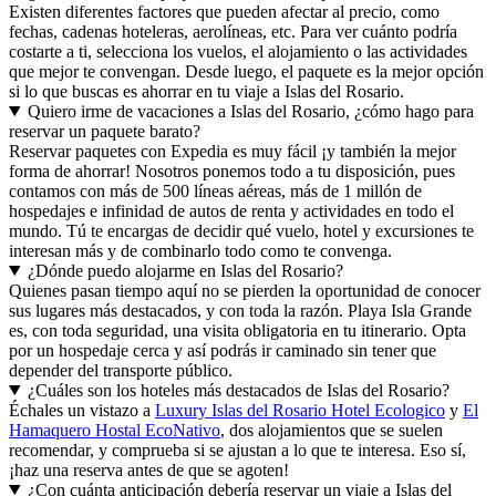
Existen diferentes factores que pueden afectar al precio, como
fechas, cadenas hoteleras, aerolíneas, etc. Para ver cuánto podría
costarte a ti, selecciona los vuelos, el alojamiento o las actividades
que mejor te convengan. Desde luego, el paquete es la mejor opción
si lo que buscas es ahorrar en tu viaje a Islas del Rosario.
Quiero irme de vacaciones a Islas del Rosario, ¿cómo hago para
reservar un paquete barato?
Reservar paquetes con Expedia es muy fácil ¡y también la mejor
forma de ahorrar! Nosotros ponemos todo a tu disposición, pues
contamos con más de 500 líneas aéreas, más de 1 millón de
hospedajes e infinidad de autos de renta y actividades en todo el
mundo. Tú te encargas de decidir qué vuelo, hotel y excursiones te
interesan más y de combinarlo todo como te convenga.
¿Dónde puedo alojarme en Islas del Rosario?
Quienes pasan tiempo aquí no se pierden la oportunidad de conocer
sus lugares más destacados, y con toda la razón. Playa Isla Grande
es, con toda seguridad, una visita obligatoria en tu itinerario. Opta
por un hospedaje cerca y así podrás ir caminado sin tener que
depender del transporte público.
¿Cuáles son los hoteles más destacados de Islas del Rosario?
Échales un vistazo a
Luxury Islas del Rosario Hotel Ecologico
y
El
Hamaquero Hostal EcoNativo
, dos alojamientos que se suelen
recomendar, y comprueba si se ajustan a lo que te interesa. Eso sí,
¡haz una reserva antes de que se agoten!
¿Con cuánta anticipación debería reservar un viaje a Islas del