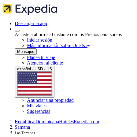
Descargar la app
Accede a ahorros al instante con los Precios para socios
Iniciar sesión
Más información sobre One Key
Mensajes
Planea tu viaje
Atención al cliente
español · USD · US
Anunciar una propiedad
Mis viajes
Sugerencias
República Dominicana
Hoteles
Expedia.com
Samaná
Las Terrenas