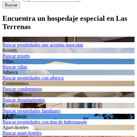
Buscar
Encuentra un hospedaje especial en Las
Terrenas
Mascotas
Buscar propiedades que aceptan mascotas
Resorts
Buscar resorts
Villas
Buscar villas
Alberca
Buscar propiedades con alberca
Condominios
Buscar condominios
Departa­mentos
Buscar departamentos
Familias
Buscar propiedades familiares
Hidromasaje
Buscar propiedades con tina de hidromasaje
Apart-hoteles
Buscar apart-hoteles