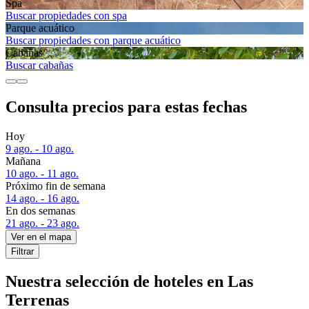
Spa
Buscar propiedades con spa
Parque acuático
Buscar propiedades con parque acuático
Cabañas
Buscar cabañas
Consulta precios para estas fechas
Hoy
9 ago. - 10 ago.
Mañana
10 ago. - 11 ago.
Próximo fin de semana
14 ago. - 16 ago.
En dos semanas
21 ago. - 23 ago.
Ver en el mapa
Filtrar
Nuestra selección de hoteles en Las
Terrenas