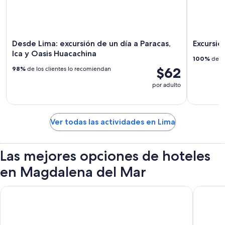
Desde Lima: excursión de un día a Paracas,
Excursio
Ica y Oasis Huacachina
100%
de lo
$62
98%
de los clientes lo recomiendan
por adulto
Ver todas las actividades en Lima
Las mejores opciones de hoteles
en Magdalena del Mar
Wyndham Costa Del Sol Lima Airport
Wyndham 