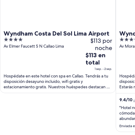
Wyndham Costa Del Sol Lima Airport
Wynd
4
$113 por
5
Airpo
out
out
Av Elmer Faucett S N Callao Lima
Av Moral
noche
Region
of
of
El
$113 en
5
5
precio
total
es
1 sep. - 2 sep.
de
Hospédate en este hotel con spa en Callao. Tendrás a tu
Hospédat
$113
disposición desayuno incluido, wifi gratis y
disposic
en
estacionamiento gratis. Nuestros huéspedes destacan el
Estarás 
total
desayuno ...
por
9.4
/
10
¡
noche
"Hotel n
del
cómodas
1
abundant
sep
El perso
Enviada e
al