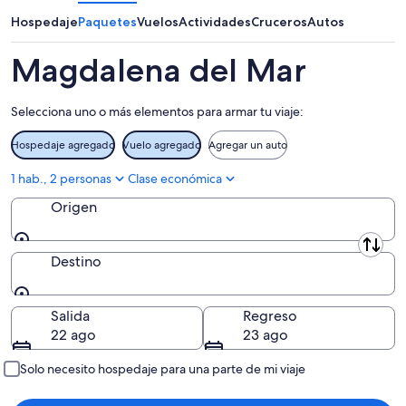
para
9
la
el
Hospedaje
Paquetes
Vuelos
Actividades
Cruceros
Autos
ago
noche,
próximo
9
fin
Magdalena del Mar
ago
de
-
semana,
Selecciona uno o más elementos para armar tu viaje:
10
14
ago
ago
Hospedaje agregado
Vuelo agregado
Agregar un auto
-
16
1 hab., 2 personas
Clase económica
ago
Origen
Origen
Destino
Destino
Salida
Regreso
22 ago
23 ago
Solo necesito hospedaje para una parte de mi viaje