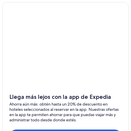
Hoteles 3 estrellas en Pueblo Libre
Hoteles 4 estrellas en Pueblo Libre
Hoteles 5 estrellas en Pueblo Libre
Hoteles familiares en Pueblo Libre
Hoteles con bar en Pueblo Libre
Hoteles con estacionamiento en Pueblo Libre
Hoteles con restaurante en Pueblo Libre
Hoteles que aceptan mascotas en Pueblo Libre
Hoteles en Pueblo Libre
Hoteles cerca de Real Plaza Salaverry
Hoteles baratos en Miraflores
Llega más lejos con la app de Expedia
Hoteles en Miraflores
Ahorra aún más: obtén hasta un 20% de descuento en
Hoteles 2 estrellas en San Miguel
hoteles seleccionados al reservar en la app. Nuestras ofertas
en la app te permiten ahorrar para que puedas viajar más y
Hoteles 3 estrellas en San Miguel
administrar todo desde donde estés.
Hoteles 4 estrellas en San Miguel