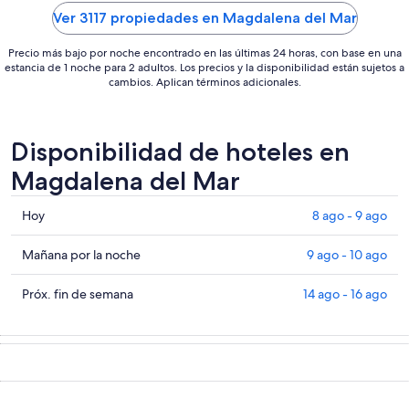
2
Ver 3117 propiedades en Magdalena del Mar
sep
Precio más bajo por noche encontrado en las últimas 24 horas, con base en una
estancia de 1 noche para 2 adultos. Los precios y la disponibilidad están sujetos a
cambios. Aplican términos adicionales.
Disponibilidad de hoteles en
Magdalena del Mar
Consultar
Hoy
8 ago - 9 ago
precios
en
Consultar
Mañana por la noche
9 ago - 10 ago
Magdalena
precios
del
en
Consultar
Próx. fin de semana
14 ago - 16 ago
Mar
Magdalena
precios
para
del
en
hoy,
Mar
Magdalena
8
para
del
ago
mañana
Mar
-
por