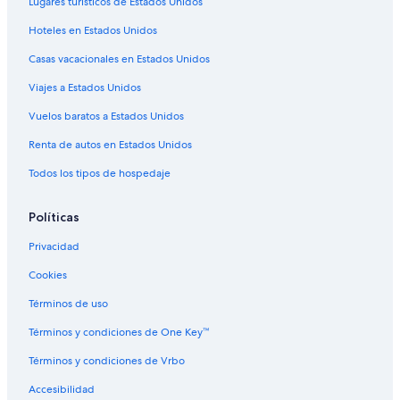
Lugares turísticos de Estados Unidos
Hoteles para fumadores en San Miguel
Hoteles en Estados Unidos
Hoteles en San Miguel
Casas vacacionales en Estados Unidos
Hoteles 2 estrellas en Jesús María
Viajes a Estados Unidos
Hoteles 3 estrellas en Jesús María
Vuelos baratos a Estados Unidos
Hoteles 4 estrellas en Jesús María
Renta de autos en Estados Unidos
Hoteles 5 estrellas en Jesús María
Hoteles en la playa en Jesús María
Todos los tipos de hospedaje
Hoteles familiares en Jesús María
Políticas
Hoteles con bar en Jesús María
Privacidad
Hoteles con desayuno incluido en Jesús María
Cookies
Hoteles con estacionamiento en Jesús María
Términos de uso
Hoteles en Jesús María
Términos y condiciones de One Key™
Hoteles cerca de Universidad Nacional Mayor de San
Marcos
Términos y condiciones de Vrbo
Hoteles cerca de Parque de las Leyendas
Accesibilidad