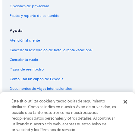
Hoteles cerca de Centro comercial Plaza San Miguel
Opciones de privacidad
Pautas y reporte de contenido
Ayuda
Atención al cliente
Cancelar tu reservación de hotel o renta vacacional
Cancelar tu vuelo
Plazos de reembolso
Cómo usar un cupón de Expedia
Documentos de viajes internacionales
© 2026 Expedia, Inc., una empresa de Expedia Group. Todos los
Este sitio utiliza cookies y tecnologías de seguimiento
derechos reservados. Expedia y el logo de Expedia son marcas
similares. Como se indica en nuestro Aviso de privacidad, es
registradas o marcas comerciales de Expedia, Inc. CST# 2029030-50.
posible que tanto nosotros como nuestros socios
recopilemos datos personales y otros detalles. Al continuar
utilizando nuestro sitio web, aceptas nuestro Aviso de
privacidad y los Términos de servicio.