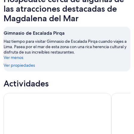
las atracciones destacadas de
Magdalena del Mar
Gimnasio de Escalada Pirqa
Haz tiempo para visitar Gimnasio de Escalada Pirqa cuando viajes a
Lima. Pasea por el mar de esta zona con una rica herencia cultural y
disfruta de sus increíbles restaurantes.
Ver menos
Ver propiedades
Actividades
Desde Lima: excursión de un día a Paracas, Ica y Oasis Huaca
Excursión