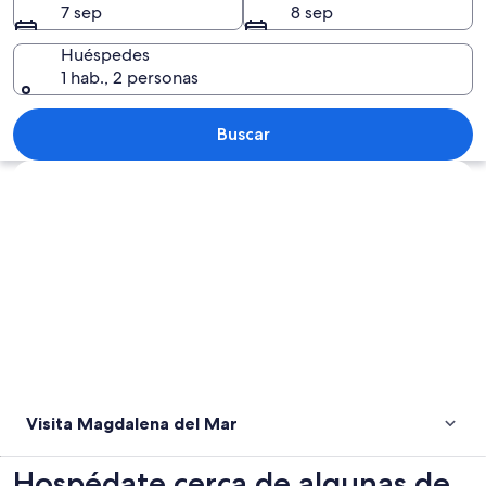
7 sep
8 sep
Huéspedes
1 hab., 2 personas
Una playa con grandes boletas esférica
Buscar
Explorar mapa
Visita Magdalena del Mar
Hospédate cerca de algunas de