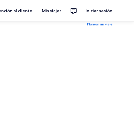
nción al cliente
Mis viajes
Iniciar sesión
Planear un viaje