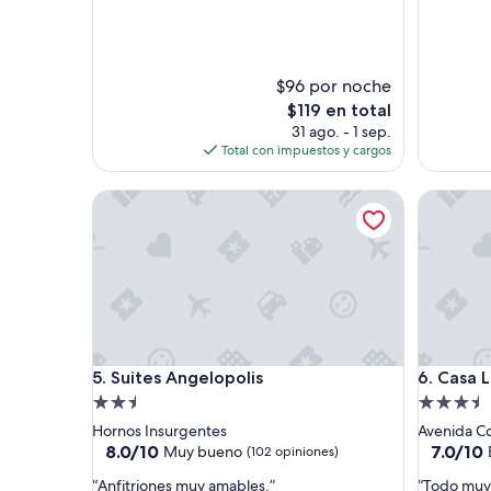
b
opiniones)
(97
e
opinione
n
d
o
$96 por noche
s
El
$119 en total
a
precio
31 ago. - 1 sep.
u
actual
Total con impuestos y cargos
t
es
o
de
Suites Angelopolis
Casa Lisa
s
$119
,
m
u
y
s
e
g
u
Suites Angelopolis
Casa Lisa
5. Suites Angelopolis
6. Casa 
r
o
Propiedad
Propieda
”
de
de
Hornos Insurgentes
Avenida C
2.5
3.5
8.0
7.0
8.0/10
7.0/10
Muy bueno
(102 opiniones)
de
de
estrellas
estrellas
“
“
“Anfitriones muy amables.”
“Todo muy 
10,
10,