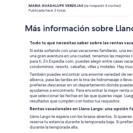
MARIA GUADALUPE VERDEJAS
(se hospedó 4 noches)
Publicada hace 3 horas
Más información sobre Llan
Todo lo que necesitas saber sobre las rentas vac
Si estás soñando con unas vacaciones familiares, una es
una gran aventura en una ciudad, tenemos las mejores r
para ti. En Expedia.com, puedes elegir entre casas vac
condominios, resorts, cabañas, villas y moteles. Hay mu
También puedes encontrar una enorme variedad de servi
alberca, pasa las tardes en la tina de hidromasaje o lleva 
prefieres descansar en un departamento donde puedas l
ayudamos a encontrarlo. Para encontrar la mejor renta va
que seleccionar las fechas en las que quieres viajar. Luego,
resultados que cumplen con todos tus requisitos.
Rentas vacacionales en Llano Largo: una opción 
Llano Largo te espera con los brazos abiertos. Si quieres
reserva tu estancia durante la temporada baja. Si prefier
durante la temporada alta.