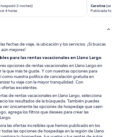
c
O
 hospedó 2 noches)
Carolina
(se hospedó 1 noc
o
S
ce 4 horas
Publicada hace 4 horas
b
P
r
E
a
D
r
A
m
D
e
O
as fechas de viaje, la ubicación y los servicios. ¡Si buscas
u
E
s aún mejores!
n
S
les para las rentas vacacionales en Llano Largo
a
A
r
es opciones de rentas vacacionales en Llano Largo en
N
e
ir la que más te guste. Y con nuestras opciones para
O
p
í como nuestra política de cancelación gratuita en
C
a
izar tu viaje con la mayor tranquilidad. Con
H
r
 ofertas excelentes.
E
a
A
ertas de rentas vacacionales en Llano Largo, selecciona
c
H
precio los resultados de la búsqueda. También puedes
i
I
ara ver únicamente las opciones de hospedaje que caen
ó
C
go, agrega los filtros que desees para crear las
n
O
 Largo.
d
N
e
lora las ofertas increíbles que hemos publicado en los
E
a
er todas las opciones de hospedaje en la región de Llano
L
l
 combina tu hospedaje, tus vuelos y tus rentas de autos