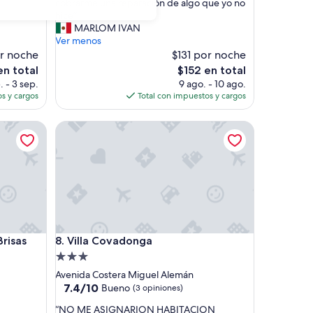
m
cobrarme una reparación de algo que yo no
e
hice”
g
MARLOM IVAN
u
Ver menos
s
or noche
$131 por noche
t
El
en total
$152 en total
ó
precio
. - 3 sep.
9 ago. - 10 ago.
q
actual
s y cargos
Total con impuestos y cargos
u
es
e
de
as Guitarrón
Villa Covadonga
n
$152
o
h
a
b
í
a
n
a
as Guitarrón
Villa Covadonga
Brisas
8. Villa Covadonga
d
i
Propiedad
e
de
Avenida Costera Miguel Alemán
p
3.0
7.4
7.4/10
Bueno
(3 opiniones)
a
de
estrellas
r
“
“NO ME ASIGNARION HABITACION
10,