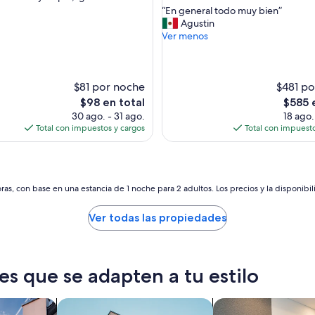
estrellas
o
“
“En general todo muy bien”
10,
u
E
Agustin
Excepcional,
n
n
Ver menos
s)
(2
d
g
opiniones)
s
e
,
n
t
$81 por noche
e
$481 po
h
r
El
El
$98 en total
$585 
e
a
precio
precio
30 ago. - 31 ago.
18 ago.
b
l
actual
actual
Total con impuestos y cargos
Total con impuesto
e
t
es
es
a
o
de
de
c
d
$98
$585
h
o
,
m
as, con base en una estancia de 1 noche para 2 adultos. Los precios y la disponibil
t
u
h
y
Ver todas las propiedades
e
b
s
i
t
e
a
n
f
es que se adapten a tu estilo
”
f
.
caciones
Buscar departamentos
Buscar apart-hotele
A