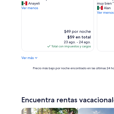
A
T
Anayeli
muy bien ”
Muy
Bueno,
n
o
Ver menos
Alan
bueno,
(23
f
d
Ver menos
(102
opinione
i
o
opiniones)
t
m
r
u
i
y
$49 por noche
o
b
El
$59 en total
n
i
precio
23 ago. - 24 ago.
e
e
actual
Total con impuestos y cargos
s
n
es
m
m
de
Ver más
u
u
$59
y
y
a
l
Precio
Precio más bajo por noche encontrado en las últimas 24 hor
m
i
más
a
m
bajo
b
p
por
l
i
noche
e
o
encontrado
s
,
en
Encuentra rentas vacacional
.
i
las
”
g
últimas
u
24
Buscar cabañas
Buscar casas de va
a
horas,