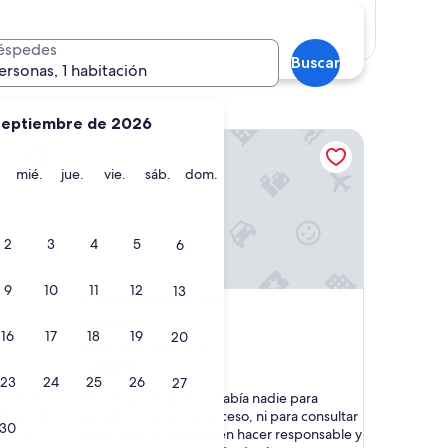
Mostrar mapa
éspedes
Buscar
ersonas, 1 habitación
septiembre de 2026
Secretos del Sol
martes
miércoles
jueves
viernes
sábado
domingo
mié.
jue.
vie.
sáb.
dom.
2
3
4
5
6
9
10
11
12
13
Secretos del Sol
4. Secretos del Sol
Propiedad
16
17
18
19
20
de
Lomas de Costa Azul
3.0
2.0
2.0/10
)
(1 opinión)
23
24
25
26
27
de
estrellas
“
unds, the
“No me gustó que no había nadie para
10,
N
 stay in the
atenderme y darme acceso, ni para consultar
(1
30
o
!! The
sobre algo, y me quieren hacer responsable y
opinión)