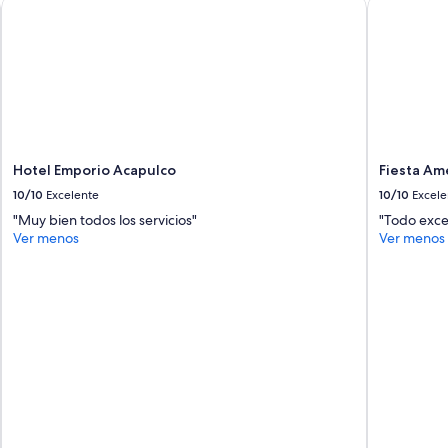
Hotel Emporio Acapulco
Fiesta Amer
i
g
h
t
h
o
u
s
e
Hotel Emporio Acapulco
Fiesta Am
V
i
10/10
Excelente
10/10
Excele
l
"Muy bien todos los servicios"
"Todo exce
l
Ver menos
Ver menos
a
a
n
d
i
t
w
a
s
G
R
E