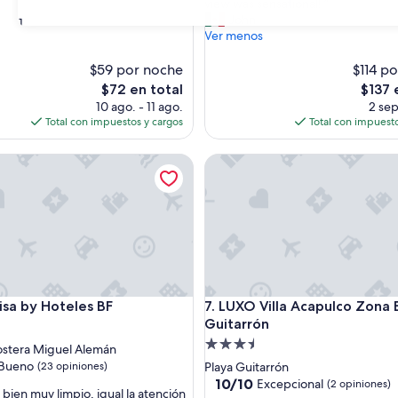
i
view was sensational! ”
opiniones)
s
John
31
s)
p
Ver menos
l
a
$59 por noche
$114 p
c
El
El
$72 en total
$137 
e
precio
precio
10 ago. - 11 ago.
2 sep
w
actual
actual
Total con impuestos y cargos
Total con impuesto
a
es
es
s
de
de
 by Hoteles BF
LUXO Villa Acapulco Zona Bris
a
$72
$137
m
a
z
i
n
g
!
!
 by Hoteles BF
LUXO Villa Acapulco Zona Bris
Lisa by Hoteles BF
7. LUXO Villa Acapulco Zona 
!
T
Guitarrón
d
h
Propiedad
ostera Miguel Alemán
e
de
Bueno
(23 opiniones)
Playa Guitarrón
g
3.5
10.0
10/10
Excepcional
(2 opiniones)
r
bien muy limpio, igual la atención
de