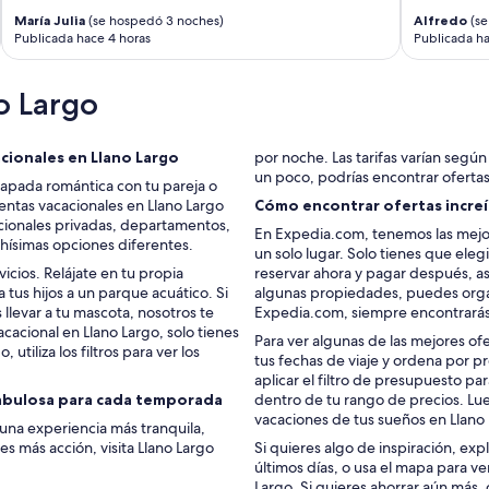
A
María Julia
(se hospedó 3 noches)
Alfredo
(se
T
Publicada hace 4 horas
Publicada ha
!
!
!
o Largo
!
T
h
acionales en Llano Largo
por noche. Las tarifas varían según l
e
un poco, podrías encontrar oferta
capada romántica con tu pareja o
v
entas vacacionales en Llano Largo
Cómo encontrar ofertas increíb
i
acionales privadas, departamentos,
e
En Expedia.com, tenemos las mejor
chísimas opciones diferentes.
w
un solo lugar. Solo tienes que eleg
w
cios. Relájate en tu propia
reservar ahora y pagar después, as
a
a tus hijos a un parque acuático. Si
algunas propiedades, puedes organ
s
levar a tu mascota, nosotros te
Expedia.com, siempre encontrarás
s
cacional en Llano Largo, solo tienes
Para ver algunas de las mejores of
e
 utiliza los filtros para ver los
tus fechas de viaje y ordena por 
n
aplicar el filtro de presupuesto p
s
fabulosa para cada temporada
dentro de tu rango de precios. Lue
a
vacaciones de tus sueños en Llano
t
 una experiencia más tranquila,
i
es más acción, visita Llano Largo
Si quieres algo de inspiración, exp
o
últimos días, o usa el mapa para v
n
Largo. Si quieres ahorrar aún más,