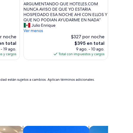
a
N
ARGUMENTANDO QUE HOTELES.COM
Bueno,
a
O
NUNCA AVISO DE QUE YO ESTARIA
(3
t
M
HOSPEDADO ESA NOCHE AHI CON ELLOS Y
opiniones)
e
E
QUE NO PODIAN AYUDARME EN NADA”
n
A
Julio Enrique
d
S
Ver menos
e
I
r noche
$327 por noche
r
G
El
en total
$395 en total
m
N
precio
 - 19 ago.
9 ago. - 10 ago.
e
A
actual
s y cargos
Total con impuestos y cargos
y
R
es
d
I
de
a
O
$395
r
N
m
H
idad están sujetos a cambios. Aplican términos adicionales.
e
A
a
B
c
I
c
T
e
A
s
C
o
I
,
O
n
N
s
Buscar condominios
Buscar villas
i
A