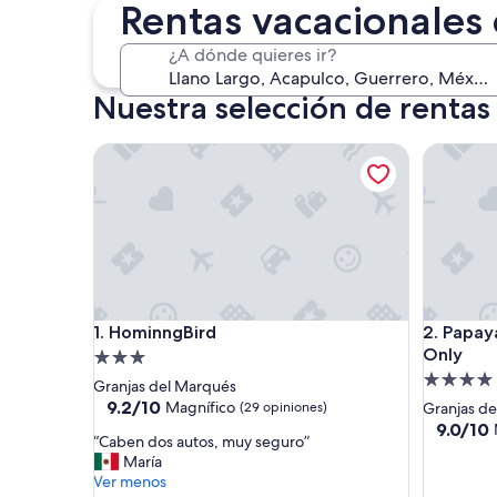
30 oct. - 1 nov.
Rentas vacacionales 
¿A dónde quieres ir?
Nuestra selección de rentas
HominngBird
Papaya Su
HominngBird
Papaya Su
1. HominngBird
2. Papay
Only
Propiedad
Propieda
de
Granjas del Marqués
de
3.0
9.2
9.2/10
Magnífico
(29 opiniones)
Granjas d
de
4.0
estrellas
9.0
9.0/10
“
“Caben dos autos, muy seguro”
10,
de
estrellas
C
María
Magnífico,
10,
a
Ver menos
(29
Magnífic