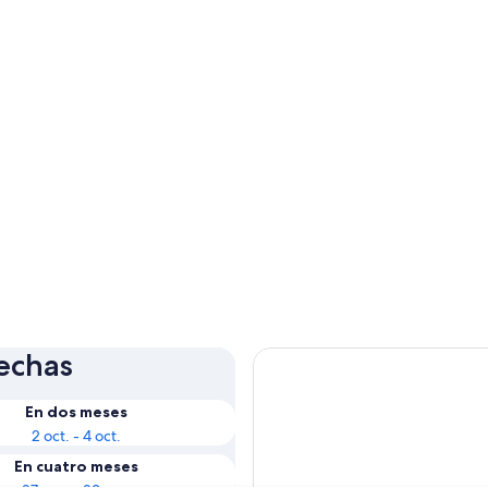
fechas
En dos meses
2 oct. - 4 oct.
En cuatro meses