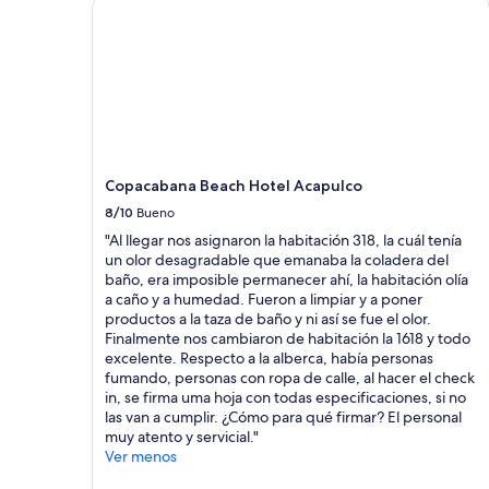
Copacabana Beach Hotel Acapulco
Copacabana Beach Hotel Acapulco
8/10
Bueno
"Al llegar nos asignaron la habitación 318, la cuál tenía
un olor desagradable que emanaba la coladera del
baño, era imposible permanecer ahí, la habitación olía
a caño y a humedad. Fueron a limpiar y a poner
productos a la taza de baño y ni así se fue el olor.
Finalmente nos cambiaron de habitación la 1618 y todo
excelente. Respecto a la alberca, había personas
fumando, personas con ropa de calle, al hacer el check
in, se firma uma hoja con todas especificaciones, si no
las van a cumplir. ¿Cómo para qué firmar? El personal
muy atento y servicial."
Ver menos