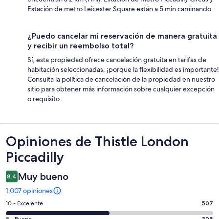
Estación de metro Leicester Square están a 5 min caminando.
¿Puedo cancelar mi reservación de manera gratuita
y recibir un reembolso total?
Sí, esta propiedad ofrece cancelación gratuita en tarifas de
habitación seleccionadas, ¡porque la flexibilidad es importante!
Consulta la política de cancelación de la propiedad en nuestro
sitio para obtener más información sobre cualquier excepción
o requisito.
Opiniones
Opiniones de Thistle London
Piccadilly
Muy bueno
8.4
1,007 opiniones
Puntuación
10 - Excelente
507
de
308