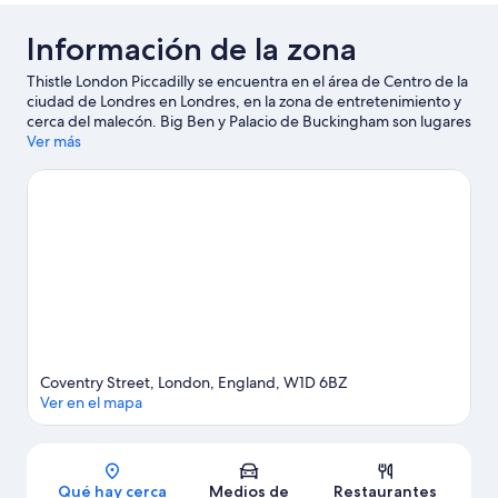
Información de la zona
Thistle London Piccadilly se encuentra en el área de Centro de la
ciudad de Londres en Londres, en la zona de entretenimiento y
cerca del malecón. Big Ben y Palacio de Buckingham son lugares
emblemáticos, y London Eye es un punto de interés famoso del
Ver más
área. ¿Quieres asistir a un evento o partido mientras estás aquí?
Échale un vistazo al calendario de actividades de Estadio
Olímpico de Londres.
Visita nuestra guía de Londres
Coventry Street, London, England, W1D 6BZ
Ver en el mapa
Sección del mapa
Qué hay cerca
Medios de
Restaurantes