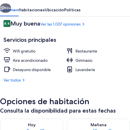
erior
Siguiente
53+
Resumen
Habitaciones
Ubicación
Políticas
Opiniones
Muy buena
8.4
Ver las 1,007 opiniones
8.4 de 10,
Servicios principales
Wifi gratuito
Restaurante
Aire acondicionado
Gimnasio
Desayuno disponible
Lavandería
Habitación doble estándar, 1 cama matr
Ver todos
Opciones de habitación
Consulta la disponibilidad para estas fechas
Consulta la disponibilidad para hoy ago 9 - ago 10
Consulta la disponibilidad par
Hoy
Mañana