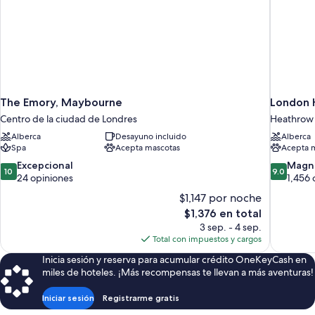
The Emory, Maybourne
London 
Centro de la ciudad de Londres
Heathrow
Alberca
Desayuno incluido
Alberca
Spa
Acepta mascotas
Acepta 
10.0
9.0
Excepcional
Magní
10
9.0
de
de
24 opiniones
1,456 
10,
10,
$1,147 por noche
Excepcional,
Magnífico
El
$1,376 en total
24
1,456
precio
3 sep. - 4 sep.
opiniones
opiniones
actual
Total con impuestos y cargos
es
Inicia sesión y reserva para acumular crédito OneKeyCash en
de
miles de hoteles. ¡Más recompensas te llevan a más aventuras!
$1,376
Iniciar sesión
Registrarme gratis