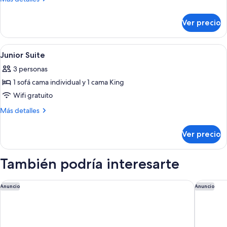
King
detalles
sobre
Room
Ver precio
Deluxe
King
Room
Abrir
Ropa de cama de alta calidad y caja de
8
Junior Suite
todas
3 personas
las
1 sofá cama individual y 1 cama King
fotos
de
Wifi gratuito
Junior
Más
Más detalles
Suite
detalles
sobre
Ver precio
Junior
Suite
También podría interesarte
The Emory, Maybourne
London H
Anuncio
Anuncio