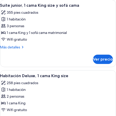
Abrir
Una cama grande con dos almohadas, 
9
1
Suite junior, 1 cama King size y sofá cama
todas
cama
355 pies cuadrados
matrimonial
las
1 habitación
fotos
de
3 personas
Suite
1 cama King y 1 sofá cama matrimonial
junior,
Wifi gratuito
1
Más
Más detalles
cama
detalles
King
sobre
Ver precio
Suite
size
junior,
y
1
Abrir
Una habitación de hotel con una cama 
sofá
5
cama
Habitación Deluxe, 1 cama King size
todas
cama
King
258 pies cuadrados
size
las
y
1 habitación
fotos
sofá
de
2 personas
cama
Habitación
1 cama King
Deluxe,
Wifi gratuito
1