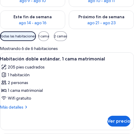
ago 9 - ago 10
ago 10 - ago 11
Consulta la disponibilidad para este fin de semana ago 14 - ag
Consulta la disponibilidad pa
Este fin de semana
Próximo fin de semana
ago 14 - ago 16
ago 21 - ago 23
Filtros
Todas las habitaciones
1 cama
2 camas
disponibles
para
Mostrando 6 de 6 habitaciones
las
Abrir
Habitación de hotel con una cama gran
5
Habitación doble estándar, 1 cama matrimonial
habitaciones
todas
205 pies cuadrados
las
1 habitación
fotos
de
2 personas
Habitación
1 cama matrimonial
doble
Wifi gratuito
estándar,
Más
Más detalles
1
detalles
cama
sobre
Ver precio
Habitación
matrimonial
doble
estándar,