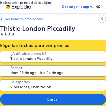
Ir a la sección principal de la página
Descargar la app
Ver todas las propiedades
Thistle London Piccadilly
Propiedad
de
4.0
Elige las fechas para ver precios
estrellas
¿A dónde quieres ir?
Fechas
Huéspedes
Buscar