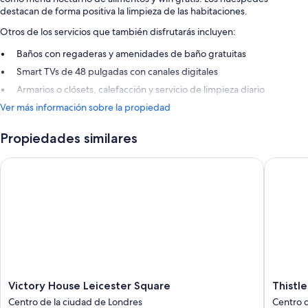
destacan de forma positiva la limpieza de las habitaciones.
Otros de los servicios que también disfrutarás incluyen:
Baños con regaderas y amenidades de baño gratuitas
Smart TVs de 48 pulgadas con canales digitales
Armarios o clósets, calefacción y servicio de limpieza diario
Ver más información sobre la propiedad
Propiedades similares
Victory House Leicester Square
Thistle T
Victory
Thistle
Victory House Leicester Square
Thistle
House
Trafalga
Centro de la ciudad de Londres
Centro d