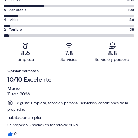
Puntuación
8 - Bueno
10,
de
es
Puntuación
6 - Aceptable
108
8,
decir,
de
es
Puntuación
4 - Malo
46
Excelente.
6,
decir,
de
Basada
es
Puntuación
2 - Terrible
38
Bueno.
4,
en
decir,
de
Basada
es
507
Aceptable.
2,
en
decir,
de
Basada
es
308
Malo.
8.6
7.8
8.8
1007
en
decir,
de
Basada
Limpieza
Servicios
Servicio y personal
opiniones
108
Terrible.
1007
en
Opiniones
de
Basada
opiniones
Opinión verificada
46
1007
en
de
10/10 Excelente
opiniones
38
1007
de
Mario
opiniones
11 abr. 2026
1007
opiniones
Le gustó: Limpieza, servicio y personal, servicios y condiciones de la
propiedad
habitación amplia
Se hospedó 3 noches en febrero de 2026
0