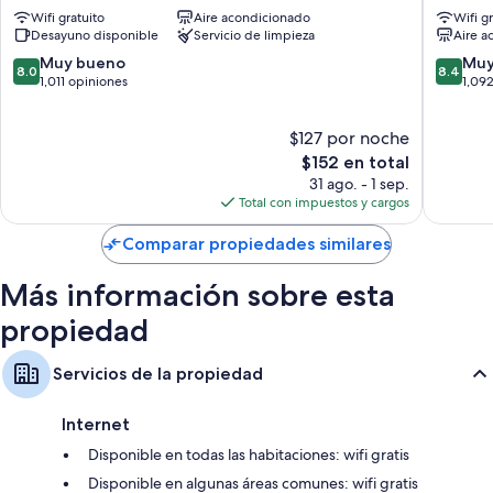
Leicester
-
Wifi gratuito
Aire acondicionado
Wifi g
Square
Leiceste
Desayuno disponible
Servicio de limpieza
Aire a
Centro
Square
de
Centro
8.0
8.4
Muy bueno
Muy
8.0
8.4
la
de
de
de
1,011 opiniones
1,09
ciudad
la
10,
10,
de
ciudad
Muy
Muy
$127 por noche
Londres
de
bueno,
bueno,
Londres
1,011
El
1,092
$152 en total
opiniones
precio
opinion
31 ago. - 1 sep.
actual
Total con impuestos y cargos
es
de
Comparar propiedades similares
$152
Más información sobre esta
propiedad
Servicios de la propiedad
Internet
Disponible en todas las habitaciones: wifi gratis
Disponible en algunas áreas comunes: wifi gratis