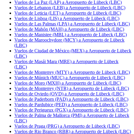
Vuelos de La Paz (LAP) a Aeropuerto de Lübeck (LBC)
Vuelos de Lebanon (LEB) a Aeropuerto de Lübeck (LBC)
Vuelos de Leticia (LET) a Aeropuerto de Lübeck (LBC)
Vuelos de Lisboa (LIS) a Aeropuerto de Lübeck (LBC)
Vuelos de Las Palmas (LPA) a Aeropuerto de Lübeck (LBC)
Vuelos de Mahón (MAH) a Aeropuerto de Lübeck (LBC)
Vuelos de Manistee (MBL) a Aeropuerto de Lübeck (LBC)
Vuelos de Maroochydore (MCY) a Aeropuerto de Lübeck
(LBC)
Vuelos de Ciudad de México (MEX) a Aeropuerto de Lübeck
(LBC)
Vuelos de Masái Mara (MRE) a Aeropuerto de Lübeck
(LBC)
Vuelos de Monterrey (MTY) a Aeropuerto de Lübeck (LBC)
Vuelos de Múnich (MUC) a Aeropuerto de Lübeck (LBC)
Vuelos de Moro (MXH) a Aeropuerto de Lübeck (LBC)
Vuelos de Monterrey (NTR) a Aeropuerto de Lübeck (LBC)
Vuelos de Oviedo (OVD) a Aeropuerto de Lübeck (LBC)
Vuelos de Paderborn (PAD) a Aeropuerto de Lübeck (LBC)
Vuelos de Pardubice (PED) a Aeropuerto de Lübeck (LBC)
Vuelos de Perigueux (PGX) a Aeropuerto de Lübeck (LBC)
Vuelos de Palma de Mallorca (PMI) a Aeropuerto de Lübeck
(LBC)
Vuelos de Praga (PRG) a Aeropuerto de Lübeck (LBC)
Vuelos de Rio Branco (RBR) a Aeropuerto de Lübeck (LBC)