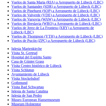
Vuelos de Santa Maria (RIA) a Aeropuerto de Lübeck (LBC)
Vuelos de Santander (SDR) a Aeropuerto de Lübeck (LBC)
Vuelos de Pinehurst (SOP) a Aeropuerto de Lübeck (LBC)
Vuelos de Valverde (VDE) a Aeropuerto de Lübeck (LBC)
Vuelos de Varsovia (WAW) a Aeropuerto de Lübeck (LBC)
Vuelos de Breslavia (WRO) a Aeropuerto de Lübeck (LBC)
Vuelos de Jerez de La Frontera (XRY) a Aeropuerto de
Lübeck (LBC)
Vuelos de Thompson (YTH) a Aeropuerto de Lübeck (LBC)
Vuelos de Pucón (ZPC) a Aeropuerto de Lübeck (LBC)
Iglesia Marienkirche
Visita St. Gertrud
Hospital del Espíritu Santo
Casa de Günter Grass
Visita Centro histórico de Lübeck
Visita Schlutup
Ayuntamiento de Lübeck
Visita Stockelsdorf
Gothmund
Visita Bad Schwartau
Iglesia de Santa Catalina
Iglesia de San Pedro
Museo European Hansemuseum
Museum Holstentor