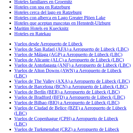
Hoteles familiares en Groemitz
Hoteles con spa en Ratzeburg
Hoteles cerca del lago en Ratzeburg
Hoteles con alberca en Lago Greater Plöen Lake
Hoteles que aceptan mascotas en Henstedt-Ulzburg
Maritim Hotels en Kuecknitz
Hoteles en Ratekau
Vuelos desde Aeropuerto de Lübeck
Vuelos de San Rafael (AFA) a Aeropuerto de Lübeck (LBC)
Vuelos de Málaga (AGP) a Aeropuerto de Lübeck (LBC)
Vuelos de Alicante (ALC) a Aeropuerto de Lübeck (LBC)
Vuelos de Antofagasta (ANF) a Aeropuerto de Lübeck (LBC)
Vuelos de Alton Downs (AWN) a Aeropuerto de Lübeck
(LBC)
Vuelos de The Valley (AXA) a Aeropuerto de Lübeck (LBC)
Vuelos de Barcelona (BCN) a Aeropuerto de Lübeck (LBC)
Vuelos de Berlín (BER) a Aeropuerto de Lübeck (LBC)
Vuelos de Bradford (BFD) a Aeropuerto de Lübeck (LBC)
Vuelos de Bilbao (BIO) a Aeropuerto de Lübeck (LBC)
Vuelos de Ciudad de Belice (BZE) a Aeropuerto de Lübeck
(LBC)
Vuelos de Copenhague (CPH) a Aeropuerto de Lübeck
(LBC)
Vuelos de Turkmenabat (CRZ) a Aeropuerto de Lübeck