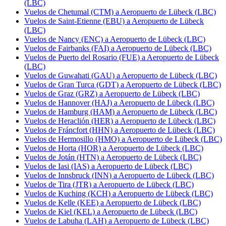
(LBC)
Vuelos de Chetumal (CTM) a Aeropuerto de Lübeck (LBC)
Vuelos de Saint-Etienne (EBU) a Aeropuerto de Lübeck
(LBC)
Vuelos de Nancy (ENC) a Aeropuerto de Lübeck (LBC)
Vuelos de Fairbanks (FAI) a Aeropuerto de Lübeck (LBC)
Vuelos de Puerto del Rosario (FUE) a Aeropuerto de Lübeck
(LBC)
Vuelos de Guwahati (GAU) a Aeropuerto de Lübeck (LBC)
Vuelos de Gran Turca (GDT) a Aeropuerto de Lübeck (LBC)
Vuelos de Graz (GRZ) a Aeropuerto de Lübeck (LBC)
Vuelos de Hannover (HAJ) a Aeropuerto de Lübeck (LBC)
Vuelos de Hamburg (HAM) a Aeropuerto de Lübeck (LBC)
Vuelos de Heraclión (HER) a Aeropuerto de Lübeck (LBC)
Vuelos de Fráncfort (HHN) a Aeropuerto de Lübeck (LBC)
Vuelos de Hermosillo (HMO) a Aeropuerto de Lübeck (LBC)
Vuelos de Horta (HOR) a Aeropuerto de Lübeck (LBC)
Vuelos de Jotán (HTN) a Aeropuerto de Lübeck (LBC)
Vuelos de Iasi (IAS) a Aeropuerto de Lübeck (LBC)
Vuelos de Innsbruck (INN) a Aeropuerto de Lübeck (LBC)
Vuelos de Tira (JTR) a Aeropuerto de Lübeck (LBC)
Vuelos de Kuching (KCH) a Aeropuerto de Lübeck (LBC)
Vuelos de Kelle (KEE) a Aeropuerto de Lübeck (LBC)
Vuelos de Kiel (KEL) a Aeropuerto de Lübeck (LBC)
Vuelos de Labuha (LAH) a Aeropuerto de Lübeck (LBC)