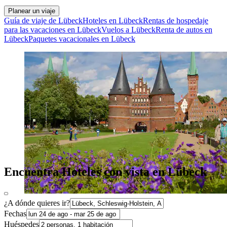
Planear un viaje
Guía de viaje de Lübeck
Hoteles en Lübeck
Rentas de hospedaje
para las vacaciones en Lübeck
Vuelos a Lübeck
Renta de autos en
Lübeck
Paquetes vacacionales en Lübeck
Encuentra Hoteles con vista en Lübeck
¿A dónde quieres ir?
Fechas
Huéspedes