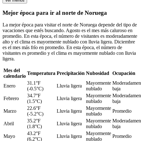
Ver menos
Mejor época para ir al norte de Noruega
La mejor época para visitar el norte de Noruega depende del tipo de
vacaciones que estés buscando. Agosto es el mes más caluroso en
promedio. En esta época, el número de visitantes es moderadamente
alto y el clima es mayormente nublado con lluvia ligera. Diciembre
es el mes más frío en promedio. En esta época, el número de
visitantes es promedio y el clima es mayormente nublado con lluvia
ligera.
Mes del
Temperatura
Precipitación
Nubosidad
Ocupación
calendario
31.1°F
Mayormente
Moderadamen
Enero
Lluvia ligera
(-0.5°C)
nublado
baja
34.7°F
Mayormente
Moderadamen
Febrero
Lluvia ligera
(1.5°C)
nublado
baja
22.6°F
Mayormente
Marzo
Lluvia ligera
Promedio
(-5.2°C)
nublado
35.2°F
Mayormente
Moderadamen
Abril
Lluvia ligera
(1.8°C)
nublado
baja
43.2°F
Mayormente
Mayo
Lluvia ligera
Promedio
(6.2°C)
nublado