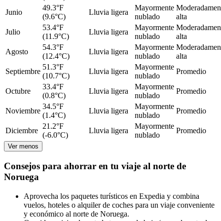
49.3°F
Mayormente
Moderadamen
Junio
Lluvia ligera
(9.6°C)
nublado
alta
53.4°F
Mayormente
Moderadamen
Julio
Lluvia ligera
(11.9°C)
nublado
alta
54.3°F
Mayormente
Moderadamen
Agosto
Lluvia ligera
(12.4°C)
nublado
alta
51.3°F
Mayormente
Septiembre
Lluvia ligera
Promedio
(10.7°C)
nublado
33.4°F
Mayormente
Octubre
Lluvia ligera
Promedio
(0.8°C)
nublado
34.5°F
Mayormente
Noviembre
Lluvia ligera
Promedio
(1.4°C)
nublado
21.2°F
Mayormente
Diciembre
Lluvia ligera
Promedio
(-6.0°C)
nublado
Ver menos
Consejos para ahorrar en tu viaje al norte de
Noruega
Aprovecha los paquetes turísticos en Expedia y combina
vuelos, hoteles o alquiler de coches para un viaje conveniente
y económico al norte de Noruega.