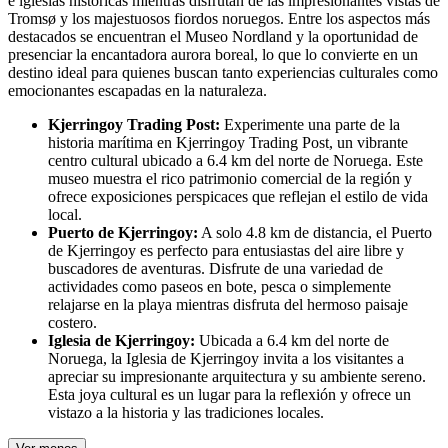
e iglesias históricas mientras disfrutan de las impresionantes vistas de
Tromsø y los majestuosos fiordos noruegos. Entre los aspectos más
destacados se encuentran el Museo Nordland y la oportunidad de
presenciar la encantadora aurora boreal, lo que lo convierte en un
destino ideal para quienes buscan tanto experiencias culturales como
emocionantes escapadas en la naturaleza.
Kjerringoy Trading Post:
Experimente una parte de la
historia marítima en Kjerringoy Trading Post, un vibrante
centro cultural ubicado a 6.4 km del norte de Noruega. Este
museo muestra el rico patrimonio comercial de la región y
ofrece exposiciones perspicaces que reflejan el estilo de vida
local.
Puerto de Kjerringoy:
A solo 4.8 km de distancia, el Puerto
de Kjerringoy es perfecto para entusiastas del aire libre y
buscadores de aventuras. Disfrute de una variedad de
actividades como paseos en bote, pesca o simplemente
relajarse en la playa mientras disfruta del hermoso paisaje
costero.
Iglesia de Kjerringoy:
Ubicada a 6.4 km del norte de
Noruega, la Iglesia de Kjerringoy invita a los visitantes a
apreciar su impresionante arquitectura y su ambiente sereno.
Esta joya cultural es un lugar para la reflexión y ofrece un
vistazo a la historia y las tradiciones locales.