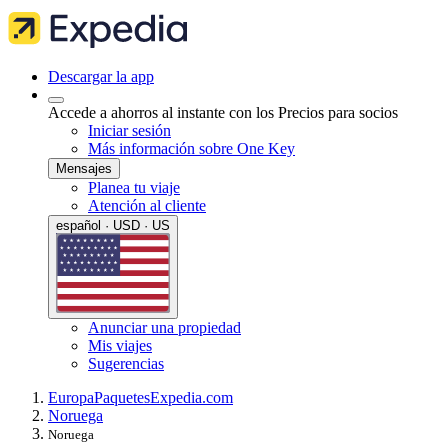
Descargar la app
Accede a ahorros al instante con los Precios para socios
Iniciar sesión
Más información sobre One Key
Mensajes
Planea tu viaje
Atención al cliente
español · USD · US
Anunciar una propiedad
Mis viajes
Sugerencias
Europa
Paquetes
Expedia.com
Noruega
Noruega