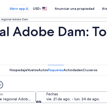
•
Abrir app
USD
Anunciar una propiedad
Ate
 regional Adobe Dam
al Adobe Dam: To
Hospedaje
Vuelos
Autos
Paquetes
Actividades
Cruceros
no
Fechas
vie. 21 de ago. - lun. 24 de ago.