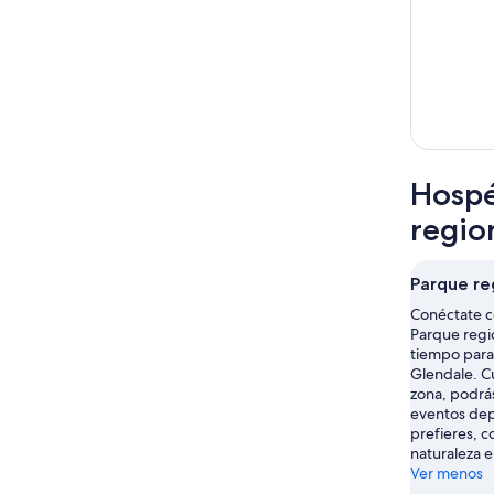
Hospé
regio
Parque r
Conéctate co
Parque regi
tiempo para 
Glendale. C
zona, podrás
eventos depo
prefieres, c
naturaleza e
Ver menos