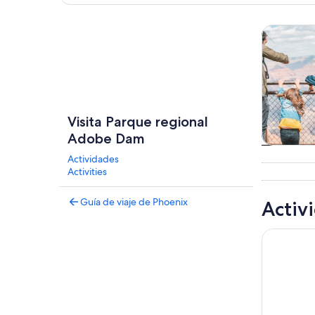
Explorar mapa
Tours y ex
Visita Parque regional
Adobe Dam
Tours
Actividades
excursio
Activities
un d
Guía de viaje de Phoenix
Activ
Boleto de 