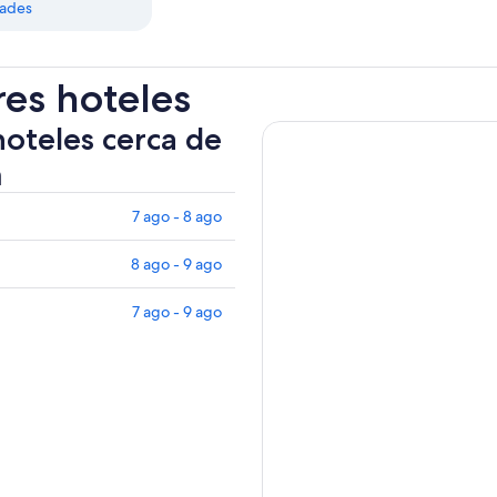
dades
res hoteles
hoteles cerca de
m
7 ago - 8 ago
8 ago - 9 ago
7 ago - 9 ago