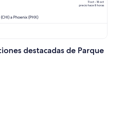
era
11 oct - 18 oct
precio hace 8 horas
de
$4,132
(CHI) a Phoenix (PHX)
y
ahora
es
de
$2,705
cciones destacadas de Parque
por
persona