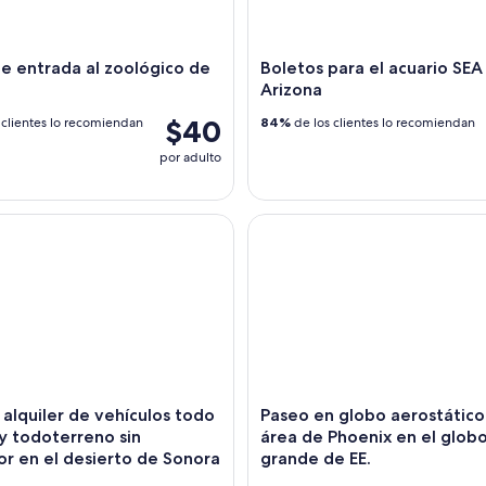
e entrada al zoológico de
Boletos para el acuario SEA 
Arizona
$40
 clientes lo recomiendan
84%
de los clientes lo recomiendan
por adulto
lquiler de vehículos todo terreno y todoterreno sin conducto
Paseo en globo aerostático po
 alquiler de vehículos todo
Paseo en globo aerostático
y todoterreno sin
área de Phoenix en el globo
r en el desierto de Sonora
grande de EE.