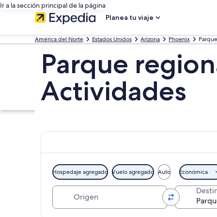
Ir a la sección principal de la página
Planea tu viaje
América del Norte
Estados Unidos
Arizona
Phoenix
Parque
Parque region
Actividades
Hospedaje agregado
Vuelo agregado
Auto
Económica
Origen
Desti