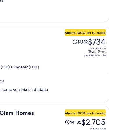
s)
es
de
$427
por
persona
Ahorra 100% en tu vuelo
El
$734
$1,162
precio
por persona
era
15 oct - 19 oct
precio hace 1 día
de
$1,162
(CHI) a Phoenix (PHX)
y
ahora
es)
es
de
amente volvería sin dudarlo
$734
por
persona
by Glam Homes
Ahorra 100% en tu vuelo
El
$2,705
$4,132
precio
por persona