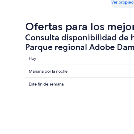
Ver propie
Ofertas para los mejo
Consulta disponibilidad de 
Parque regional Adobe Da
Consultar
Hoy
los
precios
Consultar
Mañana por la noche
cerca
precios
de
cerca
Consultar
Este fin de semana
Parque
de
precios
regional
Parque
cerca
Adobe
regional
de
Dam
Adobe
Parque
para
Dam
regional
hoy,
para
Adobe
7
mañana
Dam
ago