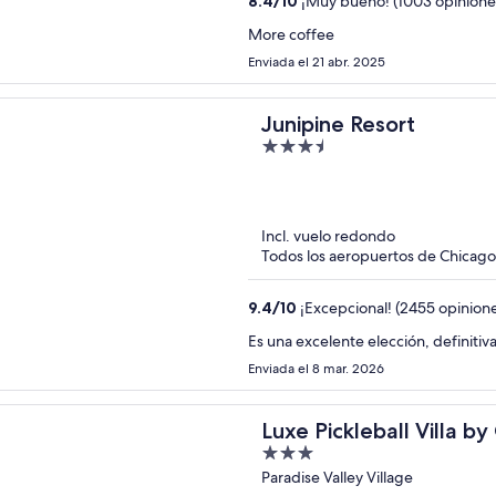
8.4
/
10
¡Muy bueno! (1003 opinione
More coffee
Enviada el 21 abr. 2025
Junipine Resort
3.5
out
of
5
Incl. vuelo redondo
Todos los aeropuertos de Chicago 
9.4
/
10
¡Excepcional! (2455 opinion
Es una excelente elección, definitiv
Enviada el 8 mar. 2026
Luxe Pickleball Villa 
3
out
Paradise Valley Village