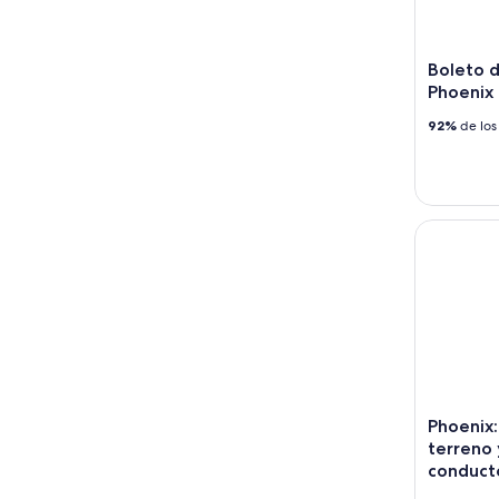
Boleto d
Phoenix
92%
de los
Phoenix: a
Phoenix:
terreno 
conducto