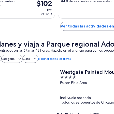
$102
s clientes lo
84%
de los clientes lo recomiendan
an
por
persona
Ver todas las actividades e
lanes y viaja a Parque regional A
ntrados en las últimas 48 horas. Haz clic en el anuncio para ver los precio
Categoría
Clase
Eliminar todos los filtros
Westgate Painted Moun
4
out
Falcon Field Area
of
5
Incl. vuelo redondo
Todos los aeropuertos de Chicago 