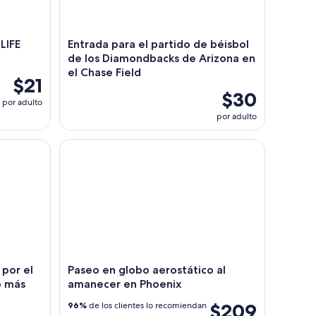
LIFE
Entrada para el partido de béisbol
de los Diamondbacks de Arizona en
el Chase Field
$21
$30
por adulto
por adulto
r en el desierto de Sonora
r el área de Phoenix en el globo más grande de EE.
Paseo en globo aerostático al amanecer en Phoen
 por el
Paseo en globo aerostático al
 más
amanecer en Phoenix
$209
96%
de los clientes lo recomiendan