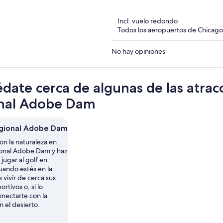
of
5
Incl. vuelo redondo
Todos los aeropuertos de Chicago 
No hay opiniones
date cerca de algunas de las atra
nal Adobe Dam
egional Adobe Dam
n la naturaleza en
onal Adobe Dam y haz
jugar al golf en
uando estés en la
 vivir de cerca sus
rtivos o, si lo
onectarte con la
n el desierto.