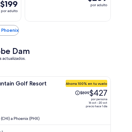
$199
por adulto
por adulto
n Phoenix
dobe Dam
s actualizados.
tain Golf Resort
Ahorra 100% en tu vuelo
El
$427
$899
precio
por persona
era
16 oct - 20 oct
precio hace 1 día
de
$899
(CHI) a Phoenix (PHX)
y
ahora