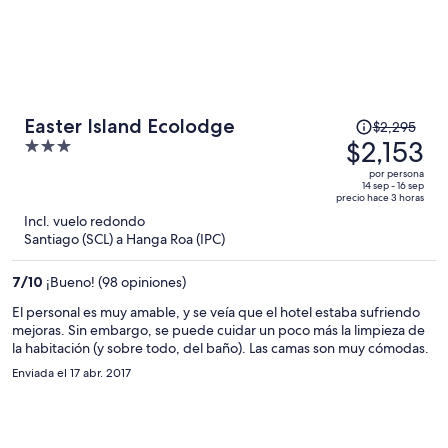
El
Easter Island Ecolodge
$2,295
precio
$2,153
3
era
out
por persona
de
of
14 sep - 16 sep
precio hace 3 horas
$2,295
5
Incl. vuelo redondo
y
Santiago (SCL) a Hanga Roa (IPC)
ahora
es
7
/
10
¡Bueno! (98 opiniones)
de
$2,153
El personal es muy amable, y se veía que el hotel estaba sufriendo
mejoras. Sin embargo, se puede cuidar un poco más la limpieza de
por
la habitación (y sobre todo, del baño). Las camas son muy cómodas.
persona
Enviada el 17 abr. 2017