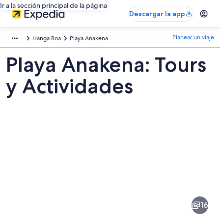
Ir a la sección principal de la página
Descargar la app
Planear un viaje
Hanga Roa
Playa Anakena
Playa Anakena: Tours
y Actividades
Fotos
de
Playa
16
Anakena