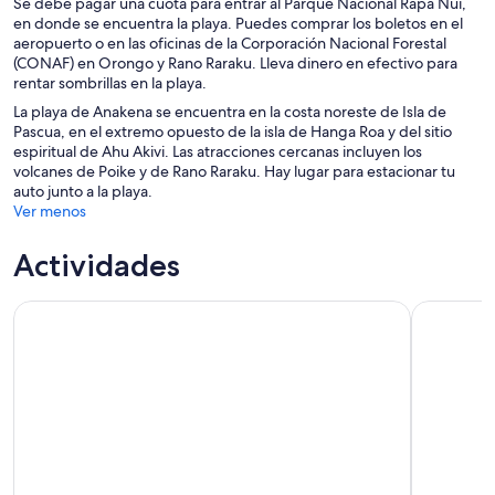
Se debe pagar una cuota para entrar al Parque Nacional Rapa Nui,
en donde se encuentra la playa. Puedes comprar los boletos en el
aeropuerto o en las oficinas de la Corporación Nacional Forestal
(CONAF) en Orongo y Rano Raraku. Lleva dinero en efectivo para
rentar sombrillas en la playa.
La playa de Anakena se encuentra en la costa noreste de Isla de
Pascua, en el extremo opuesto de la isla de Hanga Roa y del sitio
espiritual de Ahu Akivi. Las atracciones cercanas incluyen los
volcanes de Poike y de Rano Raraku. Hay lugar para estacionar tu
auto junto a la playa.
Ver menos
Actividades
Amanecer Tongariki
De Hanga 