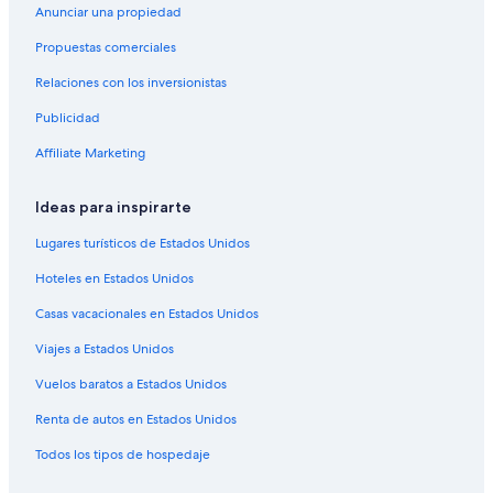
Hoteles cerca de Ahu Kote Riku
Anunciar una propiedad
Hoteles 3 estrellas en Isla de Pascua
Propuestas comerciales
Hoteles 4 estrellas en Isla de Pascua
Relaciones con los inversionistas
Hoteles 5 estrellas en Isla de Pascua
Publicidad
B&B en Isla de Pascua
Affiliate Marketing
Cabañas en Isla de Pascua
Campings en Isla de Pascua
Ideas para inspirarte
Casas de huéspedes en Isla de Pascua
Lugares turísticos de Estados Unidos
Casas vacacionales en Isla de Pascua
Hoteles en Estados Unidos
Resorts en Isla de Pascua
Casas vacacionales en Estados Unidos
Hostales en Isla de Pascua
Viajes a Estados Unidos
Hoteles con concierge en Isla de Pascua
Vuelos baratos a Estados Unidos
Hoteles con spa en Isla de Pascua
Renta de autos en Estados Unidos
Hoteles para ir de compras en Isla de Pascua
Todos los tipos de hospedaje
Hoteles todo incluido en Isla de Pascua