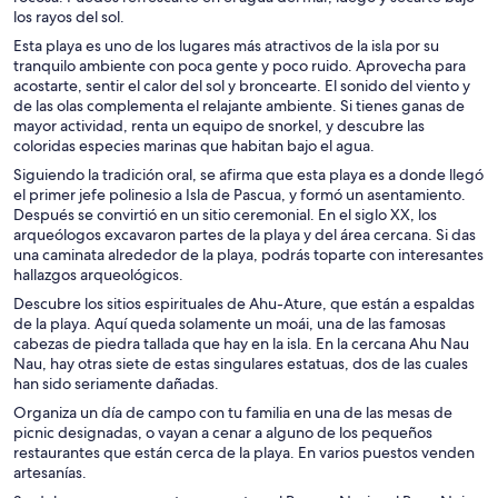
los rayos del sol.
Esta playa es uno de los lugares más atractivos de la isla por su
tranquilo ambiente con poca gente y poco ruido. Aprovecha para
acostarte, sentir el calor del sol y broncearte. El sonido del viento y
de las olas complementa el relajante ambiente. Si tienes ganas de
mayor actividad, renta un equipo de snorkel, y descubre las
coloridas especies marinas que habitan bajo el agua.
Siguiendo la tradición oral, se afirma que esta playa es a donde llegó
el primer jefe polinesio a Isla de Pascua, y formó un asentamiento.
Después se convirtió en un sitio ceremonial. En el siglo XX, los
arqueólogos excavaron partes de la playa y del área cercana. Si das
una caminata alrededor de la playa, podrás toparte con interesantes
hallazgos arqueológicos.
Descubre los sitios espirituales de Ahu-Ature, que están a espaldas
de la playa. Aquí queda solamente un moái, una de las famosas
cabezas de piedra tallada que hay en la isla. En la cercana Ahu Nau
Nau, hay otras siete de estas singulares estatuas, dos de las cuales
han sido seriamente dañadas.
Organiza un día de campo con tu familia en una de las mesas de
picnic designadas, o vayan a cenar a alguno de los pequeños
restaurantes que están cerca de la playa. En varios puestos venden
artesanías.