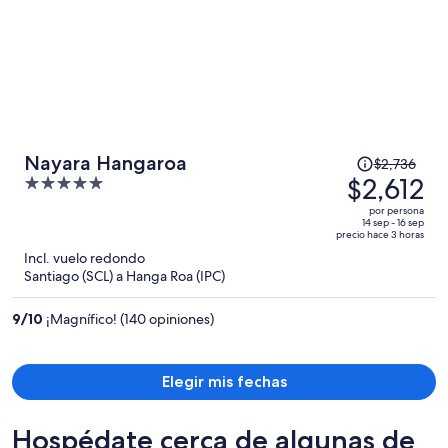
El
Nayara Hangaroa
$2,736
precio
$2,612
5
era
out
por persona
de
of
14 sep - 16 sep
precio hace 3 horas
$2,736
5
Incl. vuelo redondo
y
Santiago (SCL) a Hanga Roa (IPC)
ahora
es
9
/
10
¡Magnífico! (140 opiniones)
de
$2,612
por
Elegir mis fechas
persona
Hospédate cerca de algunas de