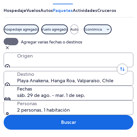
Hospedaje
Vuelos
Autos
Paquetes
Actividades
Cruceros
Hospedaje agregado
Vuelo agregado
Auto
Económica
Una playa con agua turquesa cristalin
Agregar varias fechas o destinos
Origen
Destino
Playa Anakena, Hanga Roa, Valparaíso, Chile
Fechas
sáb. 29 de ago. - mar. 1 de sep.
Personas
2 personas, 1 habitación
Buscar
Explorar mapa