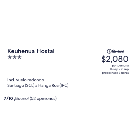
El
Keuhenua Hostal
$2,162
precio
$2,080
3
era
out
por persona
de
of
14 sep - 16 sep
precio hace 3 horas
$2,162
5
Incl. vuelo redondo
y
Santiago (SCL) a Hanga Roa (IPC)
ahora
es
7
/
10
¡Bueno! (52 opiniones)
de
$2,080
por
persona