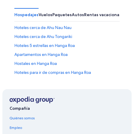
Hospedajes
Vuelos
Paquetes
Autos
Rentas vacacionales
Otr
Hoteles cerca de Ahu Nau Nau
Hoteles cerca de Ahu Tongariki
Hoteles 5 estrellas en Hanga Roa
Apartamentos en Hanga Roa
Hostales en Hanga Roa
Hoteles para ir de compras en Hanga Roa
Hoteles todo incluido en Hanga Roa
Hoteles de lujo en Hanga Roa
Hoteles en la playa en Hanga Roa
Hoteles con restaurante en Hanga Roa
Compañía
Hoteles que aceptan mascotas en Hanga Roa
Quiénes somos
Hoteles en Hanga Roa
Empleo