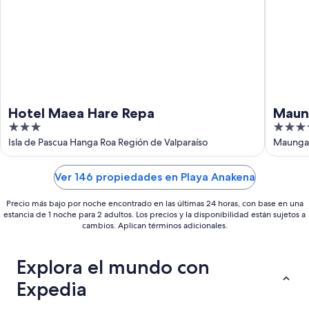
23
ago
Hotel Maea Hare Repa
Maun
3
4
out
out
Isla de Pascua Hanga Roa Región de Valparaíso
Maunga 
of
of
5
5
Ver 146 propiedades en Playa Anakena
Precio más bajo por noche encontrado en las últimas 24 horas, con base en una
estancia de 1 noche para 2 adultos. Los precios y la disponibilidad están sujetos a
cambios. Aplican términos adicionales.
Explora el mundo con
Expedia